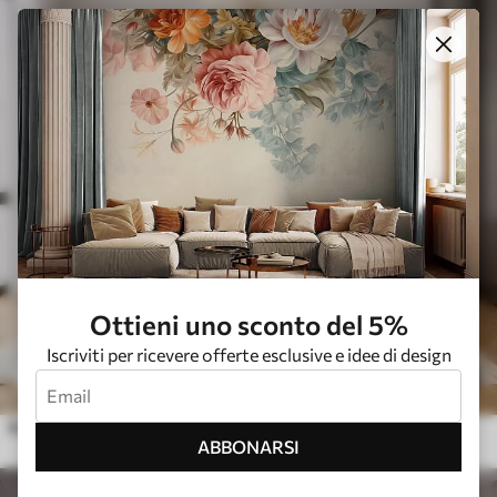
Ottieni uno sconto del 5%
Iscriviti per ricevere offerte esclusive e idee di design
13
.22
€
2.3k
22
.03
€
Foglie tropicali di tendenza
ABBONARSI