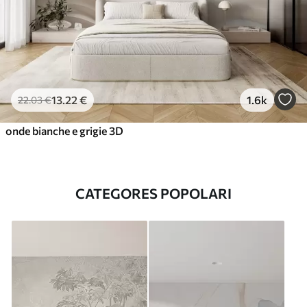
13
.22
€
1.6k
22
.03
€
onde bianche e grigie 3D
CATEGORES POPOLARI