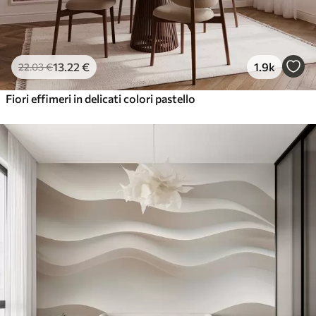
13
.22
€
1.9k
22
.03
€
Fiori effimeri in delicati colori pastello