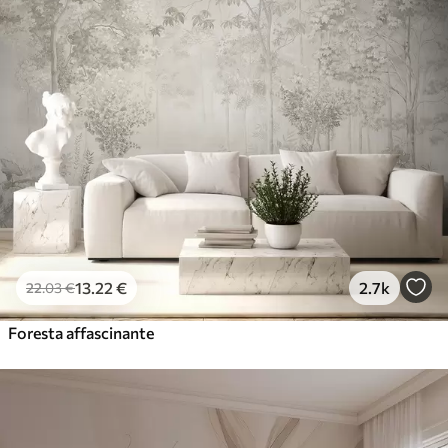
13
.22
€
2.7k
22
.03
€
Foresta affascinante