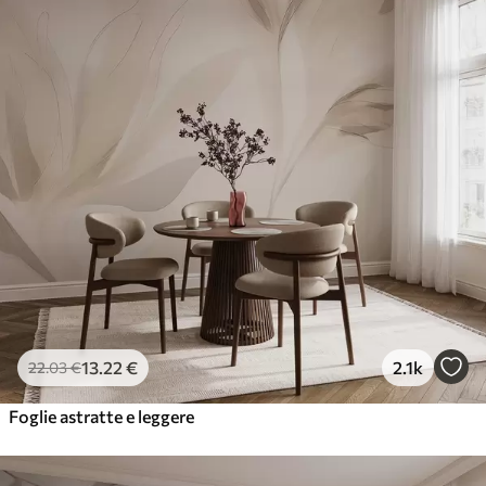
13
.22
€
2.1k
22
.03
€
Foglie astratte e leggere