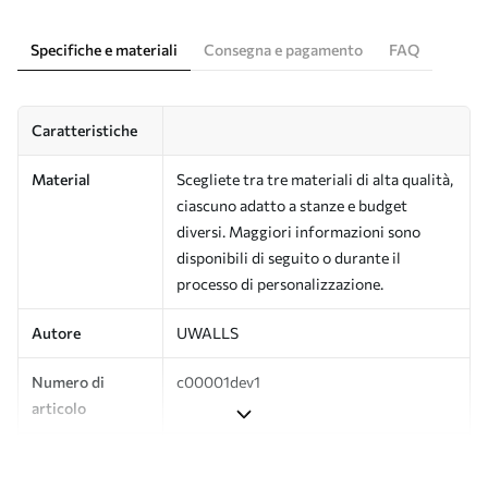
Specifiche e materiali
Consegna e pagamento
FAQ
Caratteristiche
Material
Scegliete tra tre materiali di alta qualità,
ciascuno adatto a stanze e budget
diversi. Maggiori informazioni sono
disponibili di seguito o durante il
processo di personalizzazione.
Autore
UWALLS
Numero di
c00001dev1
articolo
Produzione
L'immagine viene stampata nel formato
desiderato e tagliata in strisce identiche