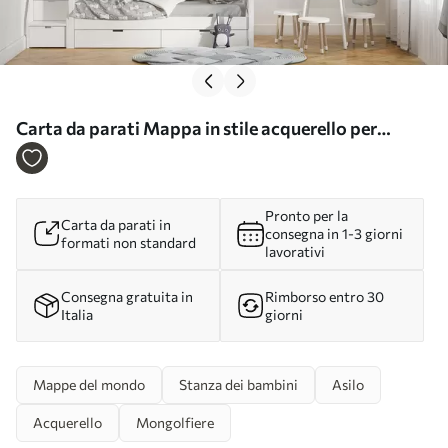
Carta da parati Mappa in stile acquerello per
bambini con animali e mongolfiere. Lingua tedesca.
Colore blu. nr. c00001dev1
Pronto per la
Carta da parati in
consegna in 1-3 giorni
formati non standard
lavorativi
Consegna gratuita in
Rimborso entro 30
Italia
giorni
Mappe del mondo
Stanza dei bambini
Asilo
Acquerello
Mongolfiere