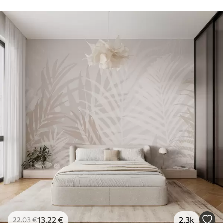
13
.22
€
2.3k
22
.03
€