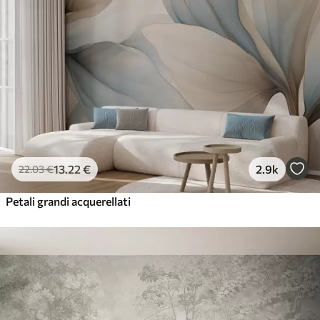
13
.22
€
2.9k
22
.03
€
Petali grandi acquerellati