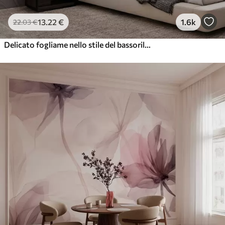
13
.22
€
1.6k
22
.03
€
Delicato fogliame nello stile del bassorilievo