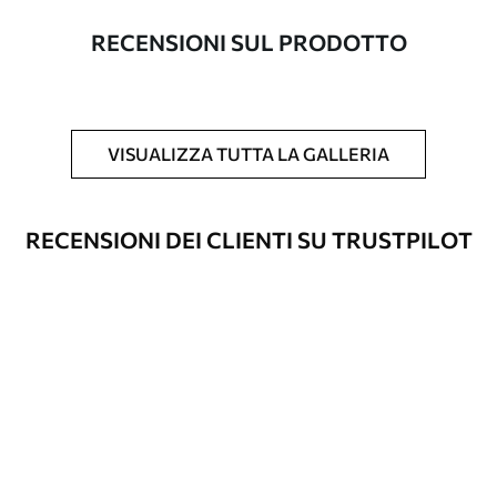
con una larghezza massima di 50 cm.
RECENSIONI SUL PRODOTTO
Inoltre
È possibile aggiungere un rivestimento
laccato e/o un adesivo per carta da
parati.
VISUALIZZA TUTTA LA GALLERIA
Pulizia
La carta da parati può essere pulita
delicatamente con una spugna morbida.
Le carte da parati con finitura a vernice
RECENSIONI DEI CLIENTI SU TRUSTPILOT
possono essere pulite con acqua.
Metodo di
Applicazione senza soluzione di
applicazione
continuità
Materiali disponibili
Standard
45
.00
27
.00
€
/m²