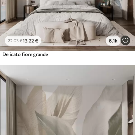
13
.22
€
6.1k
22
.03
€
Delicato fiore grande