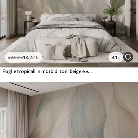
13
.22
€
3.1k
22
.03
€
Foglie tropicali in morbidi toni beige e verdi, con un effetto acquerello e delicate transizioni di colore