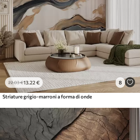
13
.22
€
8
22
.03
€
Striature grigio-marroni a forma di onde