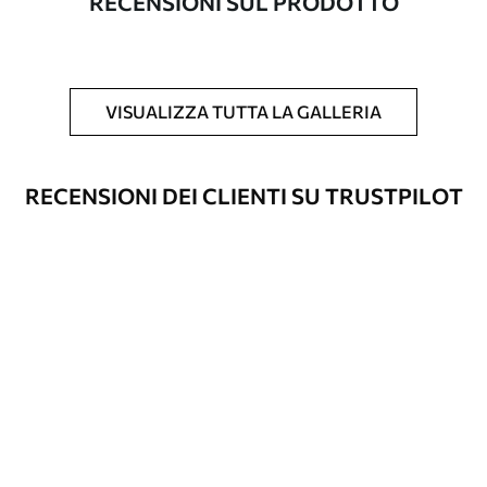
RECENSIONI SUL PRODOTTO
Inoltre
È possibile aggiungere un rivestimento
laccato e/o un adesivo per carta da
parati.
VISUALIZZA TUTTA LA GALLERIA
Pulizia
La carta da parati può essere pulita
delicatamente con una spugna morbida.
Le carte da parati con finitura a vernice
RECENSIONI DEI CLIENTI SU TRUSTPILOT
possono essere pulite con acqua.
Metodo di
Applicazione senza soluzione di
applicazione
continuità
Materiali disponibili
Standard
45
.00
27
.00
€
/m²