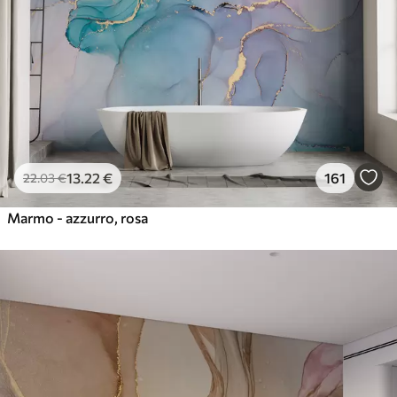
13
.22
€
161
22
.03
€
Marmo - azzurro, rosa