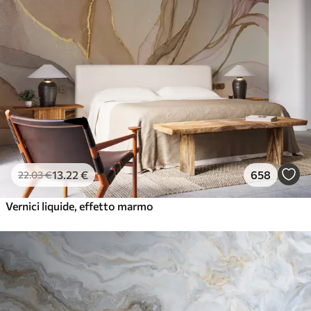
13
.22
€
658
22
.03
€
Vernici liquide, effetto marmo