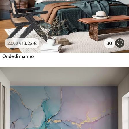
13
.22
€
30
22
.03
€
Onde di marmo