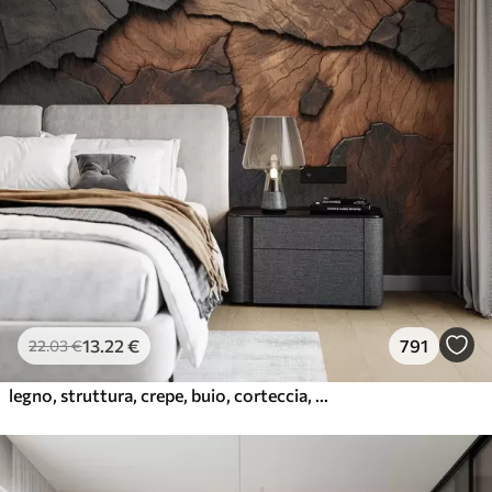
13
.22
€
791
22
.03
€
legno, struttura, crepe, buio, corteccia, superficie