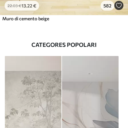
13
.22
€
582
22
.03
€
Muro di cemento beige
CATEGORES POPOLARI