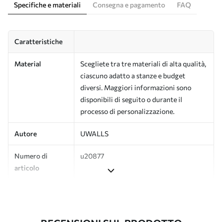
Specifiche e materiali
Consegna e pagamento
FAQ
Caratteristiche
Material
Scegliete tra tre materiali di alta qualità,
ciascuno adatto a stanze e budget
diversi. Maggiori informazioni sono
disponibili di seguito o durante il
processo di personalizzazione.
Autore
UWALLS
Numero di
u20877
articolo
Produzione
L'immagine viene stampata nel formato
desiderato e tagliata in strisce identiche
con una larghezza massima di 50 cm.