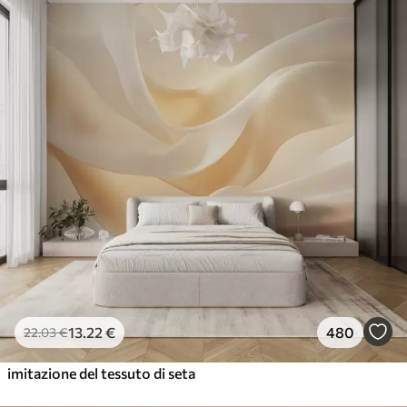
13
.22
€
480
22
.03
€
imitazione del tessuto di seta