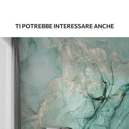
Premium
56
.67
34
.00
€
/m²
TI POTREBBE INTERESSARE ANCHE
Vinile Premium
65
.00
39
.00
€
/m²
Peel and Stick
81
.67
49
.00
€
/m²