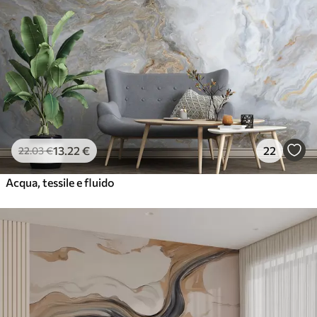
13
.22
€
22
22
.03
€
Acqua, tessile e fluido