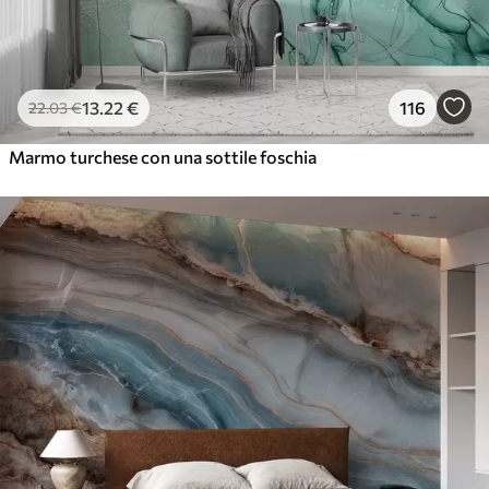
13
.22
€
116
22
.03
€
Marmo turchese con una sottile foschia