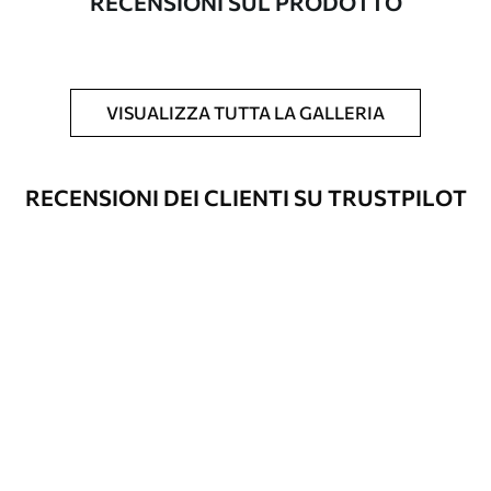
RECENSIONI SUL PRODOTTO
Inoltre
È possibile aggiungere un rivestimento
laccato e/o un adesivo per carta da
parati.
VISUALIZZA TUTTA LA GALLERIA
Pulizia
La carta da parati può essere pulita
delicatamente con una spugna morbida.
Le carte da parati con finitura a vernice
RECENSIONI DEI CLIENTI SU TRUSTPILOT
possono essere pulite con acqua.
Metodo di
Applicazione senza soluzione di
applicazione
continuità
Materiali disponibili
Standard
45
.00
27
.00
€
/m²