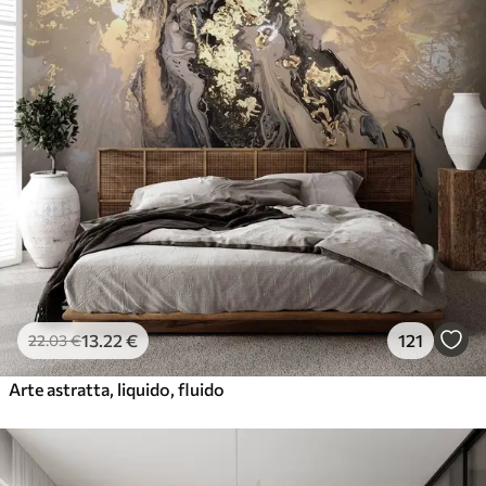
13
.22
€
121
22
.03
€
Arte astratta, liquido, fluido