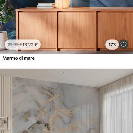
13
.22
€
173
22
.03
€
Marmo di mare