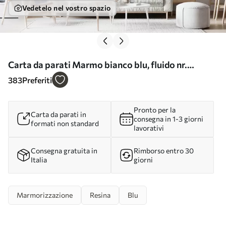
Vedetelo nel vostro spazio
Carta da parati Marmo bianco blu, fluido nr.
u70767
383
Preferiti
Pronto per la
Carta da parati in
consegna in 1-3 giorni
formati non standard
lavorativi
Consegna gratuita in
Rimborso entro 30
Italia
giorni
Marmorizzazione
Resina
Blu