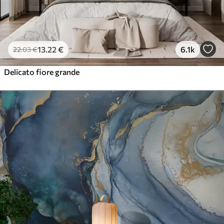
13
.22
€
6.1k
22
.03
€
Delicato fiore grande