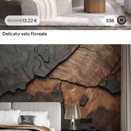
13
.22
€
338
22
.03
€
Delicato velo floreale