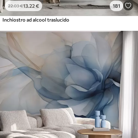
13
.22
€
181
22
.03
€
Inchiostro ad alcool traslucido