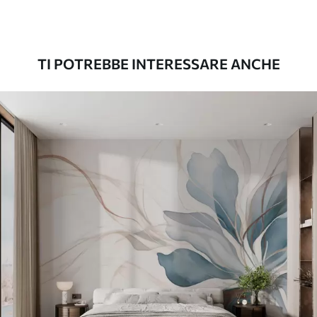
Premium
56
.67
34
.00
€
/m²
TI POTREBBE INTERESSARE ANCHE
Vinile Premium
65
.00
39
.00
€
/m²
Peel and Stick
81
.67
49
.00
€
/m²