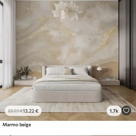
13
.22
€
1.7k
22
.03
€
Marmo beige