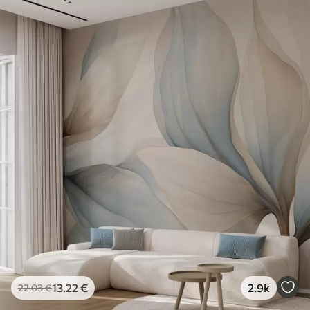
13
.22
€
2.9k
22
.03
€