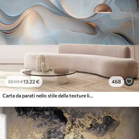
13
.22
€
468
22
.03
€
Carta da parati nello stile della texture liquida