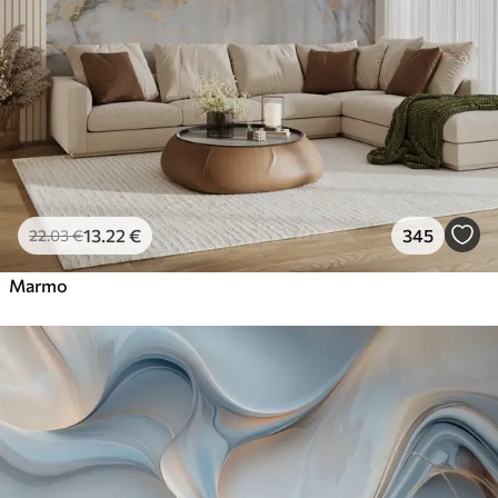
13
.22
€
345
22
.03
€
Marmo