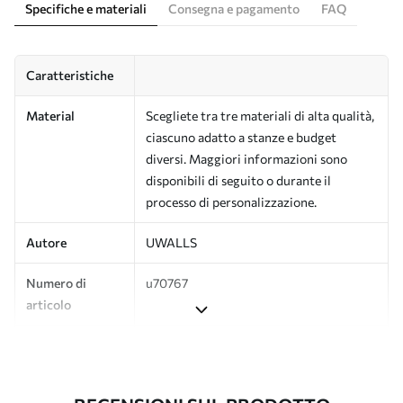
Specifiche e materiali
Consegna e pagamento
FAQ
Caratteristiche
Material
Scegliete tra tre materiali di alta qualità,
ciascuno adatto a stanze e budget
diversi. Maggiori informazioni sono
disponibili di seguito o durante il
processo di personalizzazione.
Autore
UWALLS
Numero di
u70767
articolo
Produzione
L'immagine viene stampata nel formato
desiderato e tagliata in strisce identiche
con una larghezza massima di 50 cm.