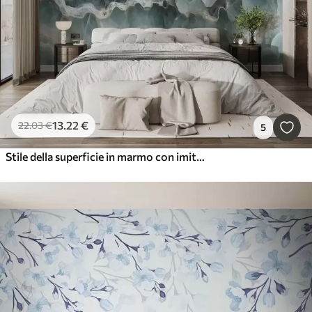
13
.22
€
22
.03
€
5
Stile della superficie in marmo con imitazione delle linee ondulate della resina