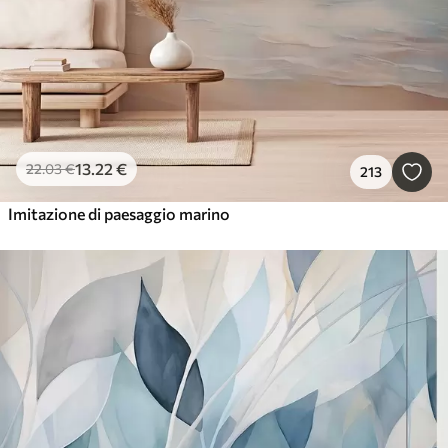
13
.22
€
22
.03
€
213
Imitazione di paesaggio marino