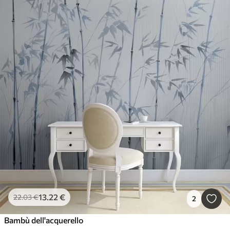
13
.22
€
22
.03
€
2
Bambù dell'acquerello