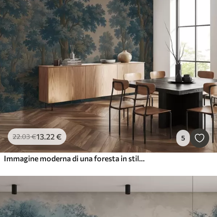
13
.22
€
22
.03
€
5
Immagine moderna di una foresta in stile grunge