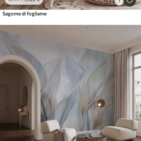
1
Sagome di fogliame