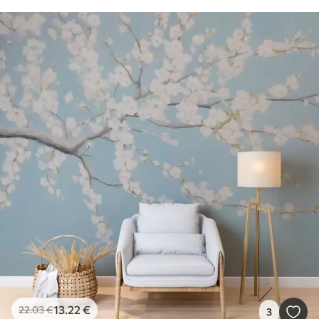
13
.22
€
22
.03
€
3