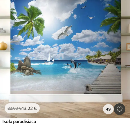
13
.22
€
22
.03
€
49
Isola paradisiaca