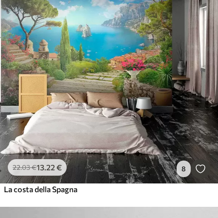
13
.22
€
22
.03
€
8
La costa della Spagna