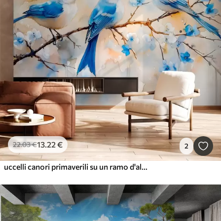
13
.22
€
22
.03
€
2
uccelli canori primaverili su un ramo d'albero in stile acquerello