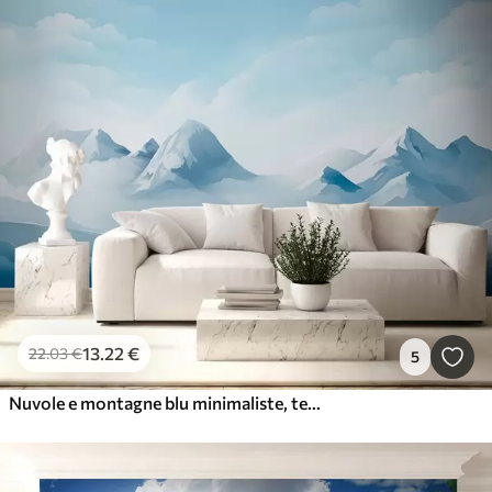
13
.22
€
22
.03
€
5
Nuvole e montagne blu minimaliste, tempo gelido