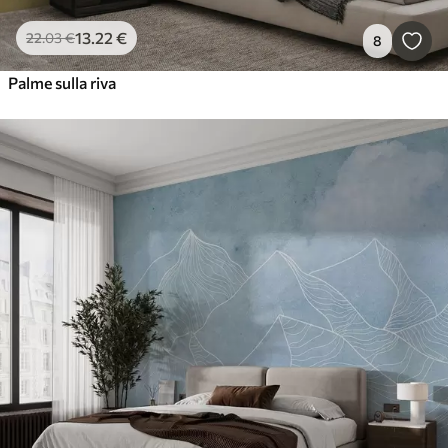
13
.22
€
22
.03
€
8
Palme sulla riva