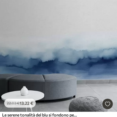
13
.22
€
22
.03
€
Le serene tonalità del blu si fondono perfettamente tra loro