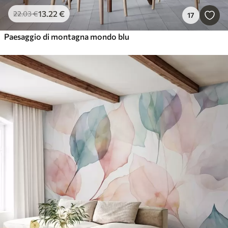
13
.22
€
22
.03
€
17
Paesaggio di montagna mondo blu