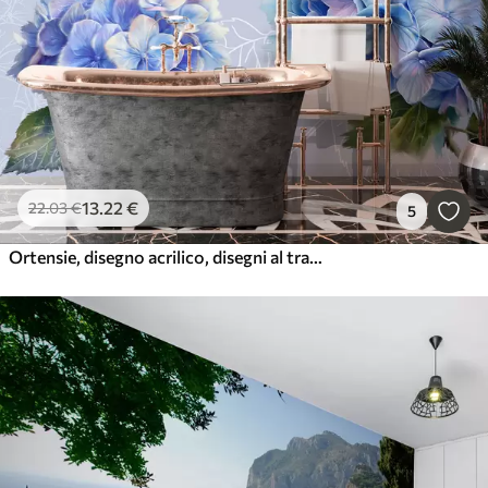
13
.22
€
22
.03
€
5
Ortensie, disegno acrilico, disegni al tratto, botanici, colori viola