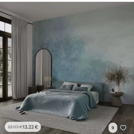
13
.22
€
22
.03
€
9