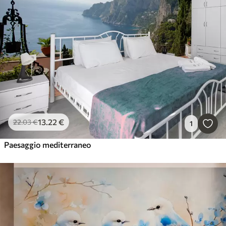
13
.22
€
22
.03
€
1
Paesaggio mediterraneo