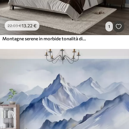
13
.22
€
22
.03
€
1
Montagne serene in morbide tonalità di blu