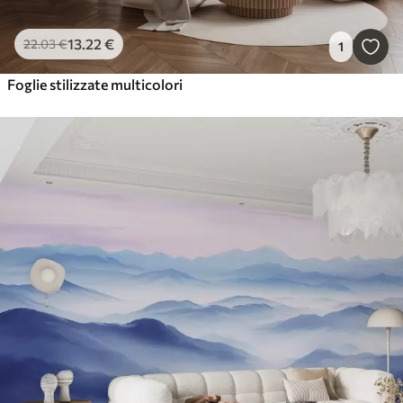
13
.22
€
22
.03
€
1
Foglie stilizzate multicolori