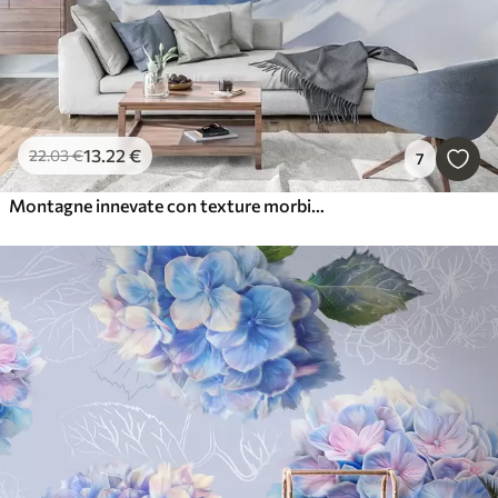
13
.22
€
22
.03
€
7
Montagne innevate con texture morbida, effetto acquerello e una tavolozza di colori blu e bianco.