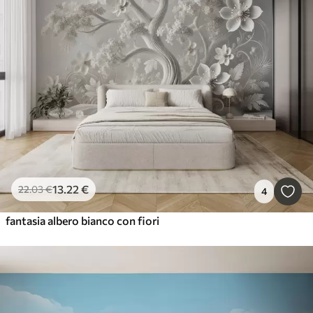
13
.22
€
22
.03
€
4
fantasia albero bianco con fiori