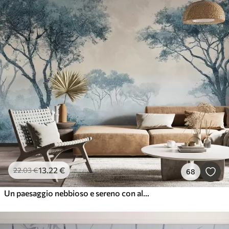
13
.22
€
22
.03
€
68
Un paesaggio nebbioso e sereno con alberi in primo piano e una nebbia soffice nei toni del blu e del beige