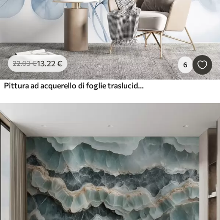
13
.22
€
22
.03
€
6
Pittura ad acquerello di foglie traslucide in colori pastello, con sfumature di bianco e blu