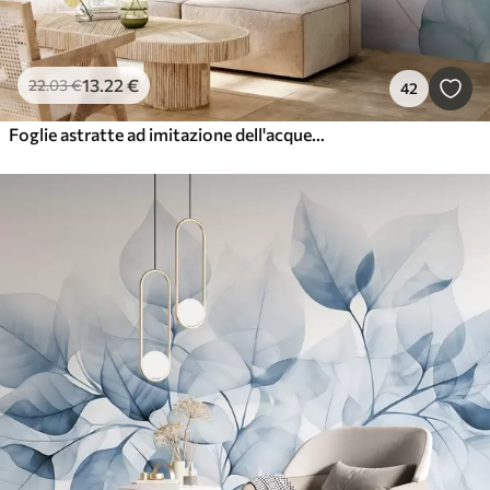
13
.22
€
22
.03
€
42
Foglie astratte ad imitazione dell'acquerello