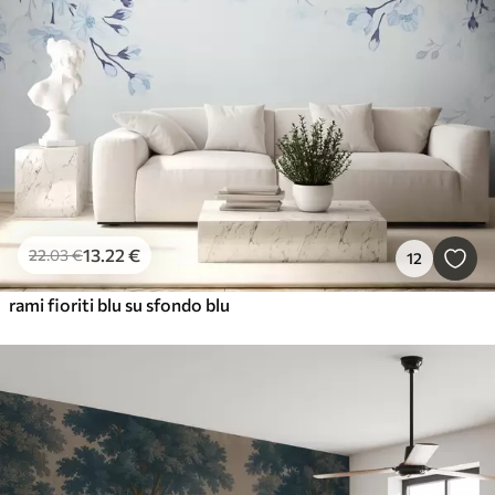
13
.22
€
22
.03
€
12
rami fioriti blu su sfondo blu