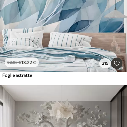
13
.22
€
22
.03
€
215
Foglie astratte