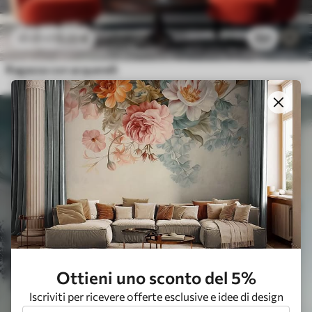
13
.22
€
137
22
.03
€
Ragazza con acquerelli
Ottieni uno sconto del 5%
Iscriviti per ricevere offerte esclusive e idee di design