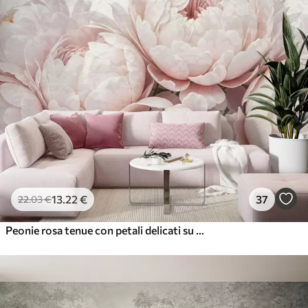
13
.22
€
37
22
.03
€
Peonie rosa tenue con petali delicati su uno sfondo vintage dalla texture leggera