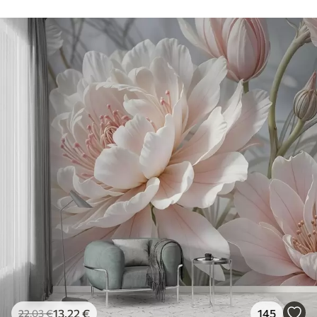
13
.22
€
145
22
.03
€