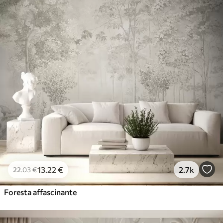
13
.22
€
2.7k
22
.03
€
Foresta affascinante