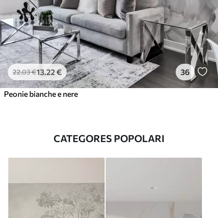
13
.22
€
36
22
.03
€
Peonie bianche e nere
CATEGORES POPOLARI