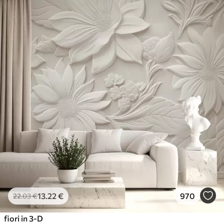
13
.22
€
970
22
.03
€
fiori in 3-D