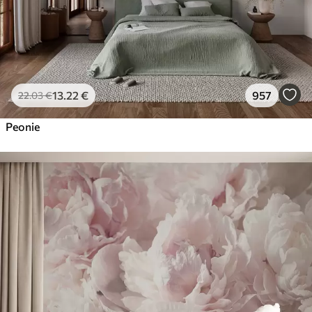
13
.22
€
957
22
.03
€
Peonie