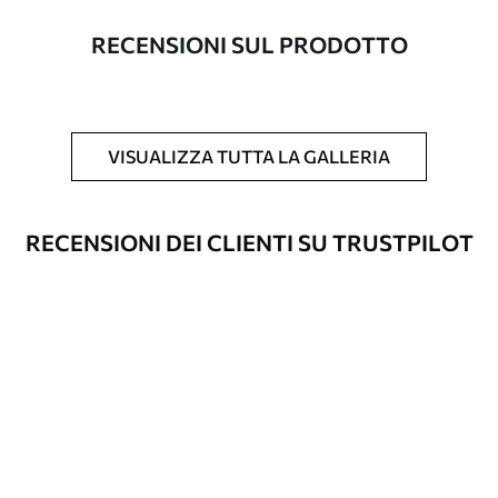
con una larghezza massima di 50 cm.
RECENSIONI SUL PRODOTTO
Inoltre
È possibile aggiungere un rivestimento
laccato e/o un adesivo per carta da
parati.
VISUALIZZA TUTTA LA GALLERIA
Pulizia
La carta da parati può essere pulita
delicatamente con una spugna morbida.
Le carte da parati con finitura a vernice
RECENSIONI DEI CLIENTI SU TRUSTPILOT
possono essere pulite con acqua.
Metodo di
Applicazione senza soluzione di
applicazione
continuità
Materiali disponibili
Standard
45
.00
27
.00
€
/m²