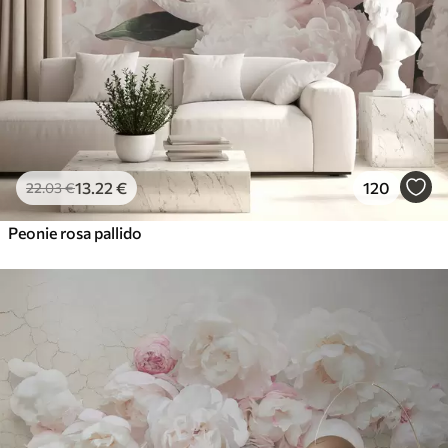
13
.22
€
120
22
.03
€
Peonie rosa pallido