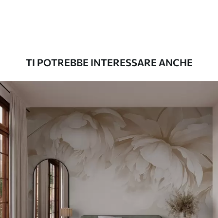
Premium
56
.67
34
.00
€
/m²
TI POTREBBE INTERESSARE ANCHE
Vinile Premium
65
.00
39
.00
€
/m²
Peel and Stick
81
.67
49
.00
€
/m²