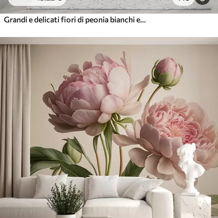
Grandi e delicati fiori di peonia bianchi e rosa con petali morbidi e soffici su uno sfondo grigio sfocato