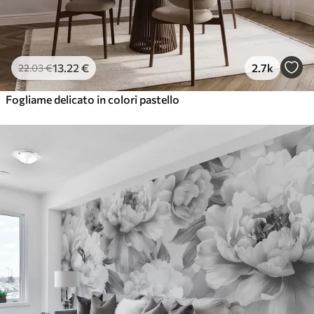
13
.22
€
2.7k
22
.03
€
Fogliame delicato in colori pastello