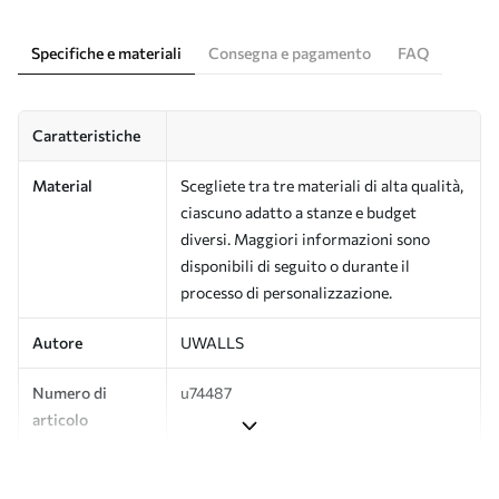
Specifiche e materiali
Consegna e pagamento
FAQ
Caratteristiche
Material
Scegliete tra tre materiali di alta qualità,
ciascuno adatto a stanze e budget
diversi. Maggiori informazioni sono
disponibili di seguito o durante il
processo di personalizzazione.
Autore
UWALLS
Numero di
u74487
articolo
Produzione
L'immagine viene stampata nel formato
desiderato e tagliata in strisce identiche