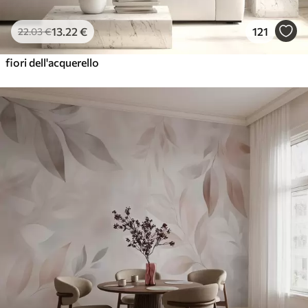
13
.22
€
121
22
.03
€
fiori dell'acquerello