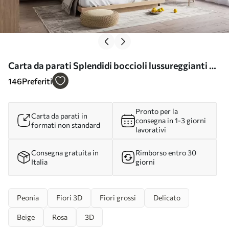
Carta da parati Splendidi boccioli lussureggianti nr.
u74487
146
Preferiti
Pronto per la
Carta da parati in
consegna in 1-3 giorni
formati non standard
lavorativi
Consegna gratuita in
Rimborso entro 30
Italia
giorni
Peonia
Fiori 3D
Fiori grossi
Delicato
Beige
Rosa
3D