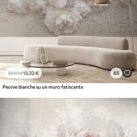
13
.22
€
65
22
.03
€
Peonie bianche su un muro fatiscente