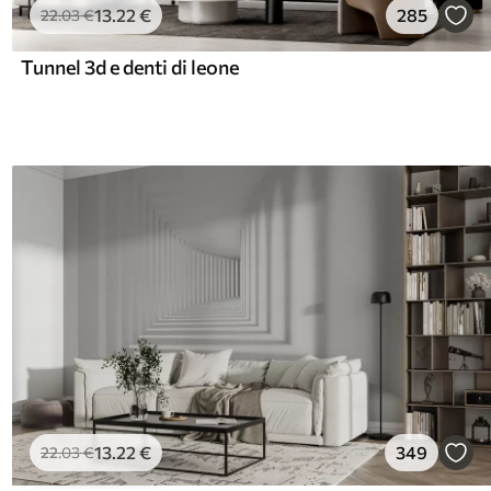
13
.22
€
285
22
.03
€
Tunnel 3d e denti di leone
13
.22
€
349
22
.03
€