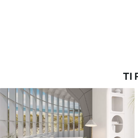
Materiali disponibili
Standard
Pr
45
.00
56
.
27
.00
€
/m²
Vinile Premium
Pee
65
.00
81
.
39
.00
€
/m²
TI