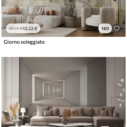
13
.22
€
140
22
.03
€
Giorno soleggiato