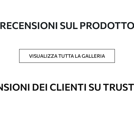
ormazioni sono disponibili di seguito o
nalizzazione.
RECENSIONI SUL PRODOTT
VISUALIZZA TUTTA LA GALLERIA
l formato desiderato e tagliata in strisce
 massima di 50 cm.
vestimento laccato e/o un adesivo per carta da
SIONI DEI CLIENTI SU TRUS
re pulita delicatamente con una spugna
con finitura a vernice possono essere pulite
e di continuità