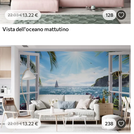
13
.22
€
128
22
.03
€
Vista dell'oceano mattutino
13
.22
€
238
22
.03
€