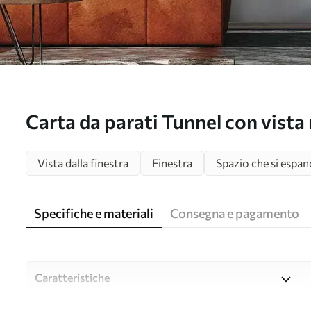
Carta da parati Tunnel con vista 
u29922
Vista dalla finestra
Finestra
Spazio che si espan
Specifiche e materiali
Consegna e pagamento
Caratteristiche
Material
Scegliete tra tre materiali d