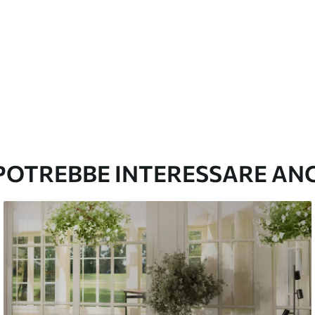
emium
67
34
.00
€
/m²
l and Stick
67
49
.00
€
/m²
 POTREBBE INTERESSARE AN