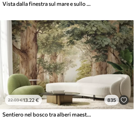
Vista dalla finestra sul mare e sullo yacht
13
.22
€
835
22
.03
€
Sentiero nel bosco tra alberi maestosi in stile acquerello