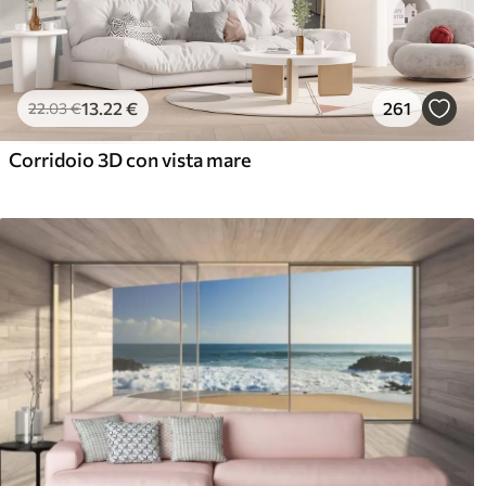
13
.22
€
261
22
.03
€
Corridoio 3D con vista mare