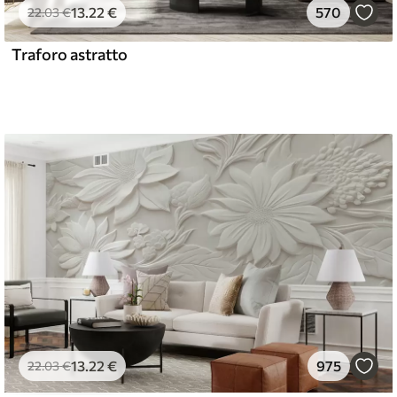
13
.22
€
570
22
.03
€
Traforo astratto
13
.22
€
975
22
.03
€