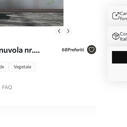
Car
for
Con
Ital
nuvola nr.
68
Preferiti
de
Vegetale
FAQ
i alta qualità, ciascuno adatto a stanze e