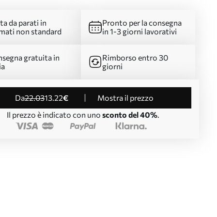
ta da parati in
Pronto per la consegna
mati non standard
in 1-3 giorni lavorativi
segna gratuita in
Rimborso entro 30
ia
giorni
da
22
.03
13
.22
€
Mostra il prezzo
Il prezzo è indicato con uno
sconto del 40%
.