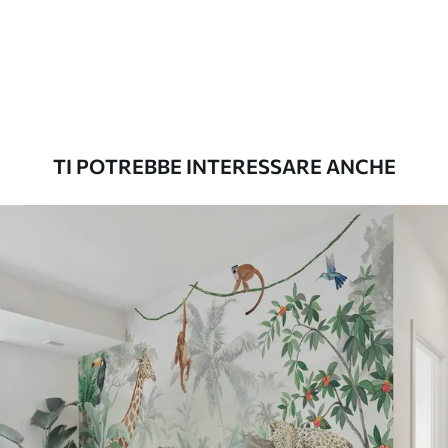
Standard
45
.00
27
.00
€
/m²
Premium
56
.67
34
.00
€
/m²
TI POTREBBE INTERESSARE ANCHE
Vinile Premium
65
.00
39
.00
€
/m²
Peel and Stick
81
.67
49
.00
€
/m²