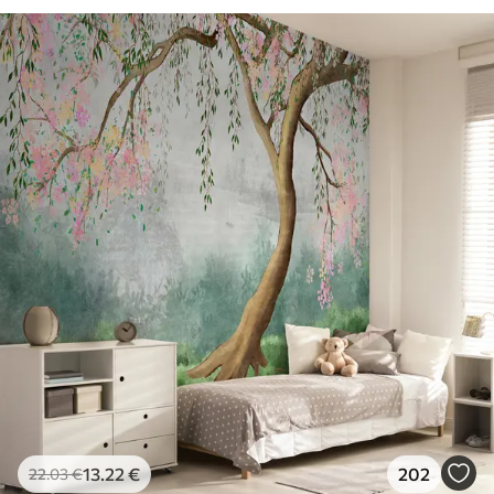
13
.22
€
202
22
.03
€