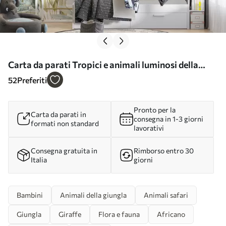
Carta da parati Tropici e animali luminosi della
giungla nr. u74696
52
Preferiti
Pronto per la
Carta da parati in
consegna in 1-3 giorni
formati non standard
lavorativi
Consegna gratuita in
Rimborso entro 30
Italia
giorni
Bambini
Animali della giungla
Animali safari
Giungla
Giraffe
Flora e fauna
Africano