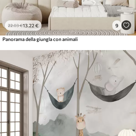
13
.22
€
9
22
.03
€
Panorama della giungla con animali