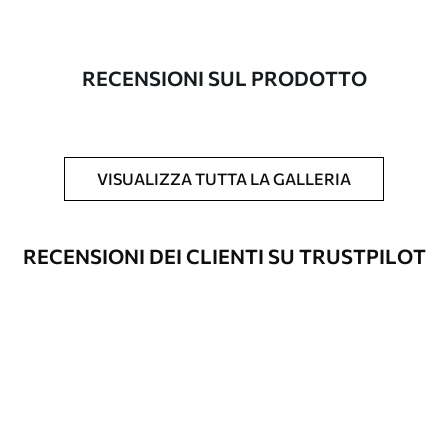
Produzione
L'immagine viene stampata nel formato
desiderato e tagliata in strisce identiche
con una larghezza massima di 50 cm.
RECENSIONI SUL PRODOTTO
Inoltre
È possibile aggiungere un rivestimento
laccato e/o un adesivo per carta da
parati.
VISUALIZZA TUTTA LA GALLERIA
Pulizia
La carta da parati può essere pulita
delicatamente con una spugna morbida.
Le carte da parati con finitura a vernice
RECENSIONI DEI CLIENTI SU TRUSTPILOT
possono essere pulite con acqua.
Metodo di
Applicazione senza soluzione di
applicazione
continuità
Materiali disponibili