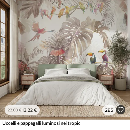
13
.22
€
295
22
.03
€
Uccelli e pappagalli luminosi nei tropici