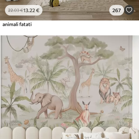
13
.22
€
267
22
.03
€
animali fatati