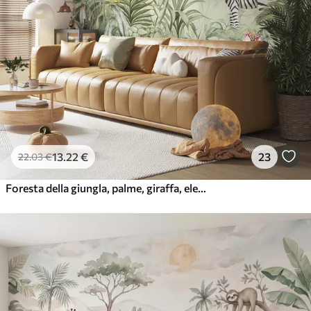
13
.22
€
23
22
.03
€
Foresta della giungla, palme, giraffa, elefante, zebra, acquerello, verde, albero di banane, fiori