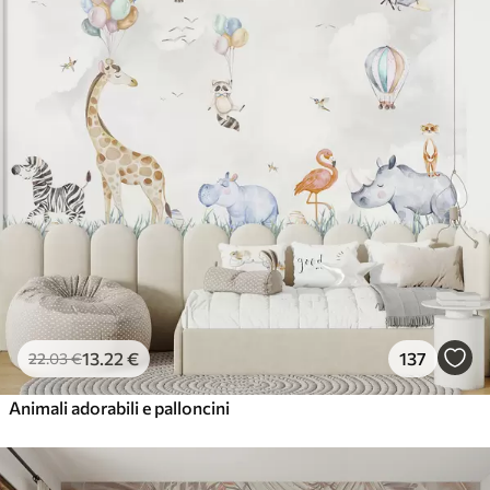
13
.22
€
137
22
.03
€
Animali adorabili e palloncini