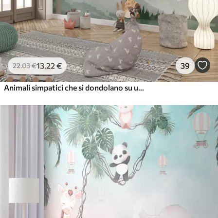
13
.22
€
39
22
.03
€
Animali simpatici che si dondolano su un'amaca nel bosco