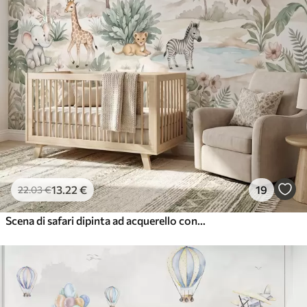
13
.22
€
19
22
.03
€
Scena di safari dipinta ad acquerello con animali in delicati toni pastello, raffigurante una giraffa, un elefantino, una zebra e un cucciolo di leone