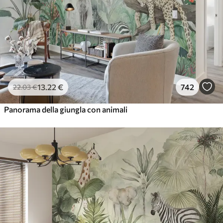
13
.22
€
742
22
.03
€
Panorama della giungla con animali