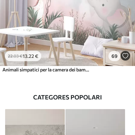
13
.22
€
69
22
.03
€
Animali simpatici per la camera dei bambini
CATEGORES POPOLARI