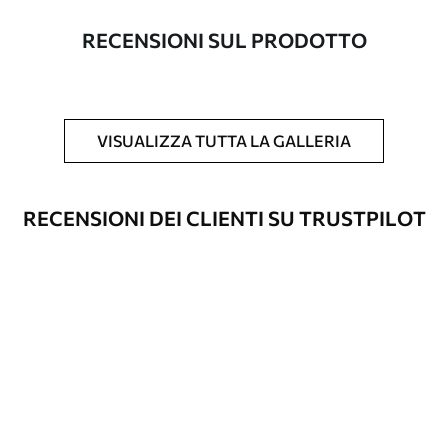
con una larghezza massima di 50 cm.
RECENSIONI SUL PRODOTTO
Inoltre
È possibile aggiungere un rivestimento
laccato e/o un adesivo per carta da
parati.
VISUALIZZA TUTTA LA GALLERIA
Pulizia
La carta da parati può essere pulita
delicatamente con una spugna morbida.
Le carte da parati con finitura a vernice
RECENSIONI DEI CLIENTI SU TRUSTPILOT
possono essere pulite con acqua.
Metodo di
Applicazione senza soluzione di
applicazione
continuità
Materiali disponibili
Standard
45
.00
27
.00
€
/m²