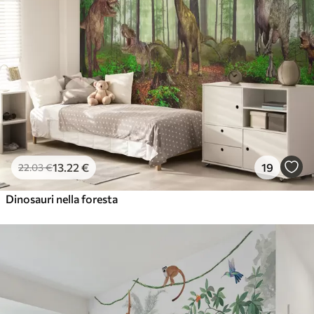
13
.22
€
19
22
.03
€
Dinosauri nella foresta