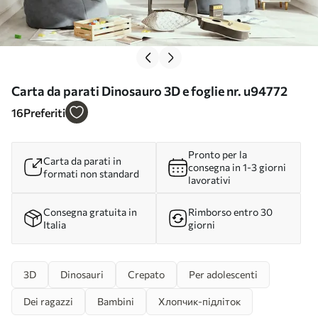
Carta da parati Dinosauro 3D e foglie nr. u94772
16
Preferiti
Pronto per la
Carta da parati in
consegna in 1-3 giorni
formati non standard
lavorativi
Consegna gratuita in
Rimborso entro 30
Italia
giorni
3D
Dinosauri
Crepato
Per adolescenti
Dei ragazzi
Bambini
Хлопчик-підліток