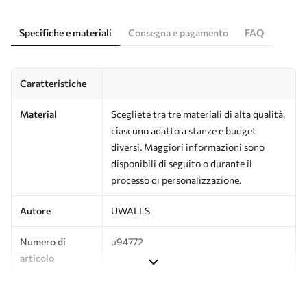
Specifiche e materiali
Consegna e pagamento
FAQ
Caratteristiche
Material
Scegliete tra tre materiali di alta qualità,
ciascuno adatto a stanze e budget
diversi. Maggiori informazioni sono
disponibili di seguito o durante il
processo di personalizzazione.
Autore
UWALLS
Numero di
u94772
articolo
Produzione
L'immagine viene stampata nel formato
desiderato e tagliata in strisce identiche