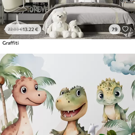
13
.22
€
79
22
.03
€
Graffiti