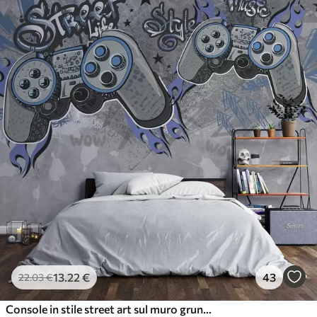
13
.22
€
43
22
.03
€
Console in stile street art sul muro grunge