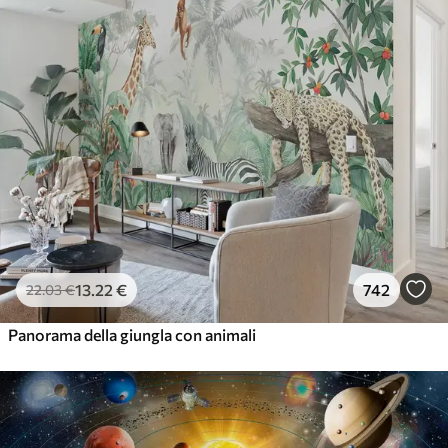
13
.22
€
742
22
.03
€
Panorama della giungla con animali