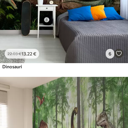
13
.22
€
6
22
.03
€
Dinosauri