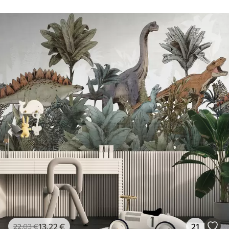
13
.22
€
21
22
.03
€