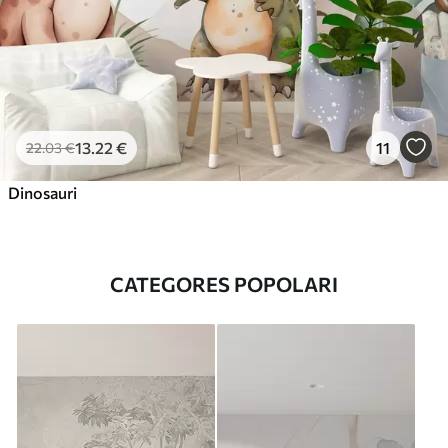
13
.22
€
11
22
.03
€
Dinosauri
CATEGORES POPOLARI