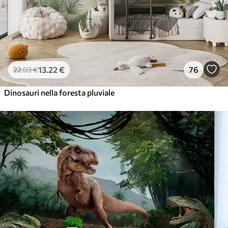
13
.22
€
76
22
.03
€
Dinosauri nella foresta pluviale