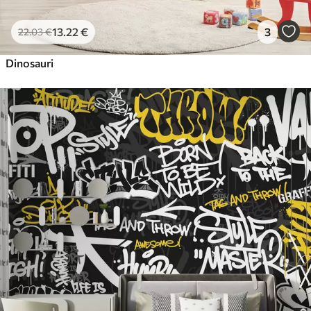
13
.22
€
3
22
.03
€
Dinosauri