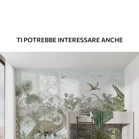
Premium
56
.67
34
.00
€
/m²
TI POTREBBE INTERESSARE ANCHE
Vinile Premium
65
.00
39
.00
€
/m²
Peel and Stick
81
.67
49
.00
€
/m²