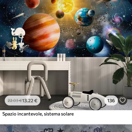
13
.22
€
136
22
.03
€
Spazio incantevole, sistema solare