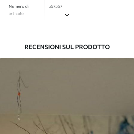
Numero di
u57557
articolo
Produzione
L'immagine viene stampata nel formato
desiderato e tagliata in strisce identiche
con una larghezza massima di 50 cm.
RECENSIONI SUL PRODOTTO
Inoltre
È possibile aggiungere un rivestimento
laccato e/o un adesivo per carta da
parati.
Pulizia
La carta da parati può essere pulita
delicatamente con una spugna morbida.
Le carte da parati con finitura a vernice
possono essere pulite con acqua.
Metodo di
Applicazione senza soluzione di
applicazione
continuità