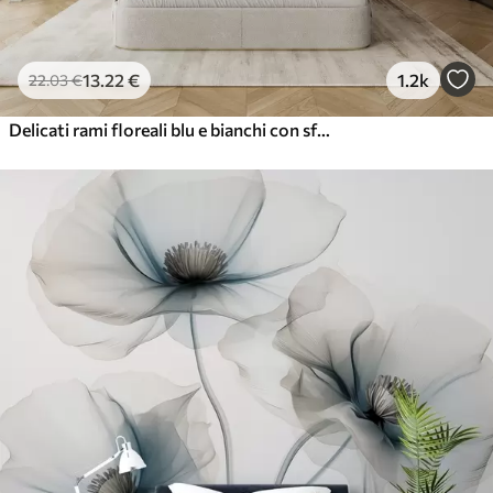
13
.22
€
1.2k
22
.03
€
Delicati rami floreali blu e bianchi con sfondo acquerello morbido e sfocato