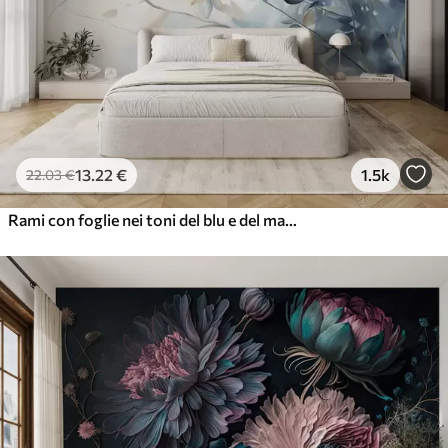
13
.22
€
1.5k
22
.03
€
Rami con foglie nei toni del blu e del marrone, sfondo chiaro, morbido e delicato, stile acquerello