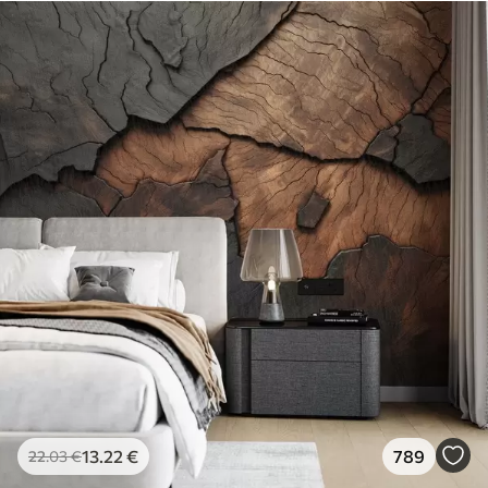
13
.22
€
789
22
.03
€