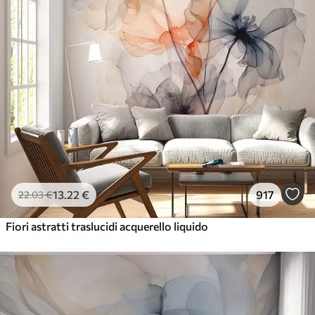
13
.22
€
917
22
.03
€
Fiori astratti traslucidi acquerello liquido