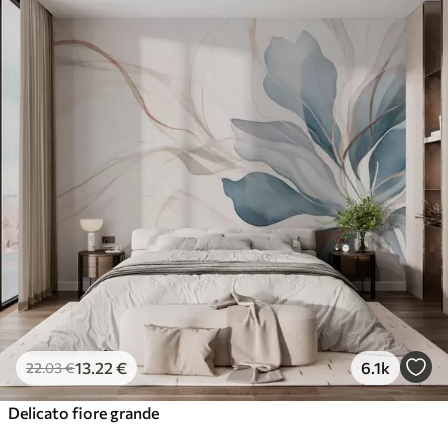
13
.22
€
6.1k
22
.03
€
Delicato fiore grande