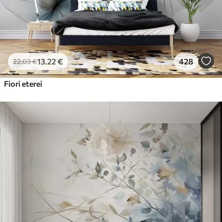
13
.22
€
428
22
.03
€
Fiori eterei