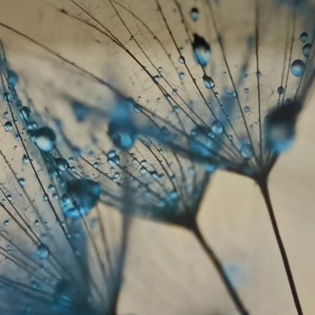
Materiali disponibili
Standard
45
.00
27
.00
€
/m²
Premium
56
.67
34
.00
€
/m²
Vinile Premium
65
.00
39
.00
€
/m²
Peel and Stick
81
.67
49
.00
€
/m²