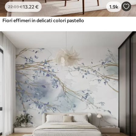
13
.22
€
1.9k
22
.03
€
Fiori effimeri in delicati colori pastello