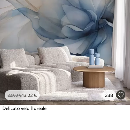
13
.22
€
338
22
.03
€
Delicato velo floreale