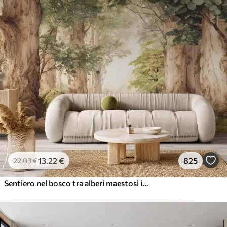
13
.22
€
825
22
.03
€
Sentiero nel bosco tra alberi maestosi in stile acquerello