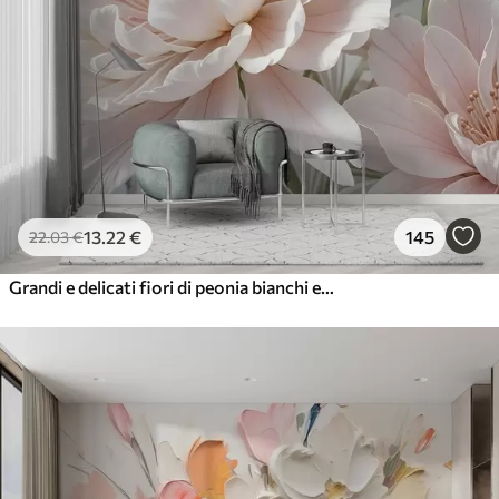
13
.22
€
145
22
.03
€
Grandi e delicati fiori di peonia bianchi e rosa con petali morbidi e soffici su uno sfondo grigio sfocato