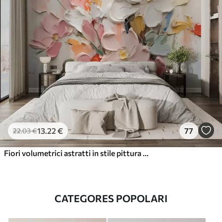
13
.22
€
77
22
.03
€
Fiori volumetrici astratti in stile pittura ad olio
CATEGORES POPOLARI