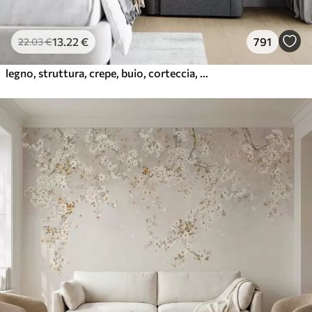
13
.22
€
791
22
.03
€
legno, struttura, crepe, buio, corteccia, superficie