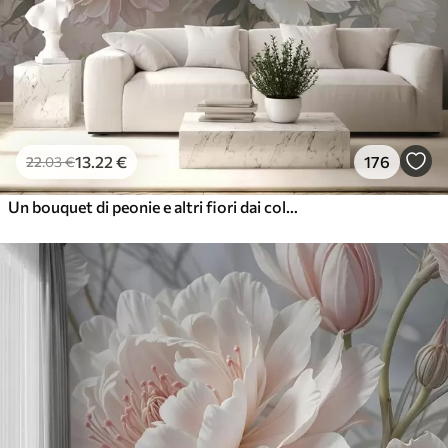
13
.22
€
176
22
.03
€
Un bouquet di peonie e altri fiori dai colori pastello su uno sfondo morbido e sfocato