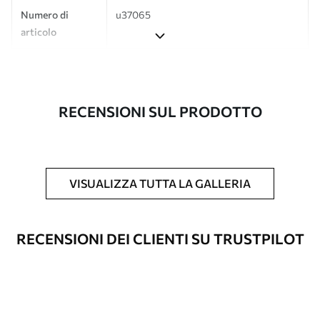
Numero di
u37065
articolo
Produzione
L'immagine viene stampata nel formato
desiderato e tagliata in strisce identiche
con una larghezza massima di 50 cm.
RECENSIONI SUL PRODOTTO
Inoltre
È possibile aggiungere un rivestimento
laccato e/o un adesivo per carta da
parati.
VISUALIZZA TUTTA LA GALLERIA
Pulizia
La carta da parati può essere pulita
delicatamente con una spugna morbida.
Le carte da parati con finitura a vernice
RECENSIONI DEI CLIENTI SU TRUSTPILOT
possono essere pulite con acqua.
Metodo di
Applicazione senza soluzione di
applicazione
continuità