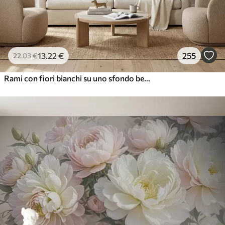
13
.22
€
255
22
.03
€
Rami con fiori bianchi su uno sfondo beige chiaro