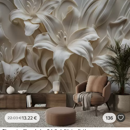
13
.22
€
136
22
.03
€