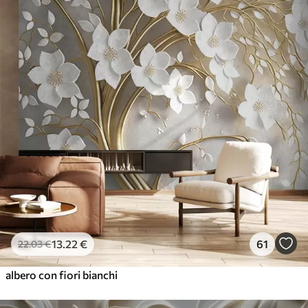
13
.22
€
61
22
.03
€
albero con fiori bianchi