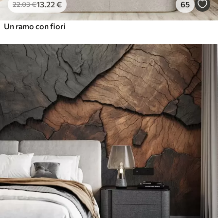
13
.22
€
65
22
.03
€
Un ramo con fiori