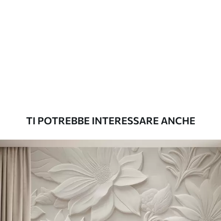
Materiali disponibili
Standard
45
.00
27
.00
€
/m²
Premium
56
.67
34
.00
€
/m²
TI POTREBBE INTERESSARE ANCHE
Vinile Premium
65
.00
39
.00
€
/m²
Peel and Stick
81
.67
49
.00
€
/m²