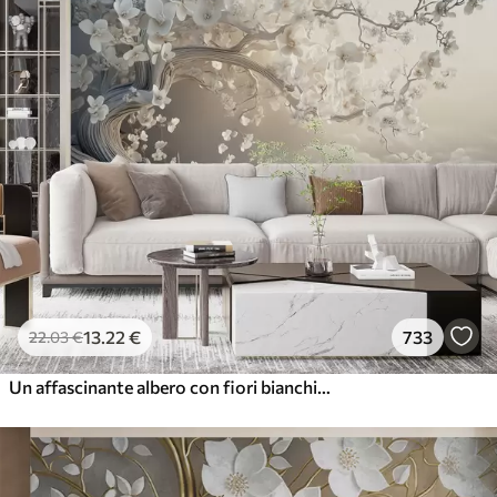
13
.22
€
733
22
.03
€
Un affascinante albero con fiori bianchi sullo sfondo di nuvole in uno stile interessante dai colori caldi e delicati