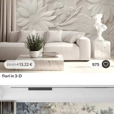
13
.22
€
975
22
.03
€
fiori in 3-D