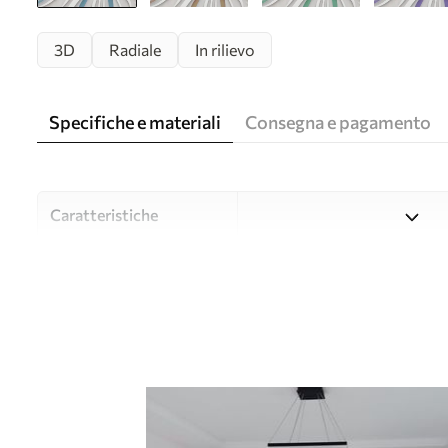
3D
Radiale
In rilievo
Specifiche e materiali
Consegna e pagamento
Caratteristiche
Material
Scegliete tra tre materiali d
budget diversi. Maggiori inf
durante il processo di perso
Autore
UWALLS
Numero di articolo
u06452