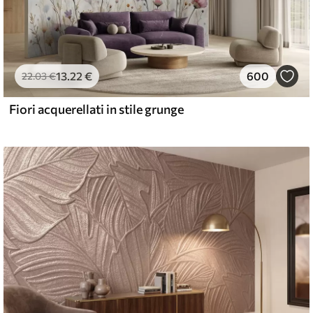
13
.22
€
600
22
.03
€
Fiori acquerellati in stile grunge