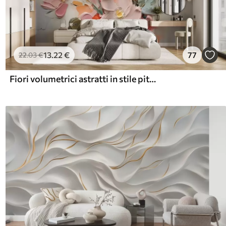
13
.22
€
77
22
.03
€
Fiori volumetrici astratti in stile pittura ad olio