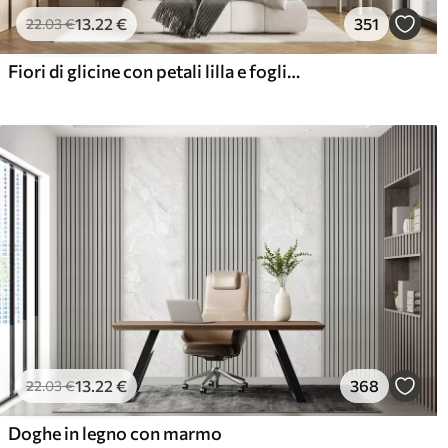
13
.22
€
351
22
.03
€
Fiori di glicine con petali lilla e foglie verdi che pendono dai rami, colori pastello tenui, sfondo color pastello
13
.22
€
368
22
.03
€
Doghe in legno con marmo