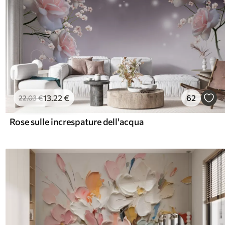
13
.22
€
62
22
.03
€
Rose sulle increspature dell'acqua