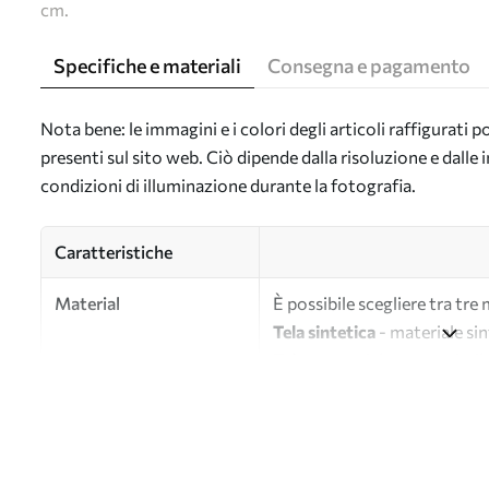
cm.
Specifiche e materiali
Consegna e pagamento
Nota bene: le immagini e i colori degli articoli raffigurati
presenti sul sito web. Ciò dipende dalla risoluzione e dall
condizioni di illuminazione durante la fotografia.
Caratteristiche
Material
È possibile scegliere tra tre 
Tela sintetica
- materiale sin
Tela
- materiale opaco simile a
Eco-tela
- tela di alta quali
Autore
UWALLS