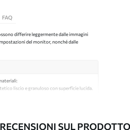
FAQ
 possono differire leggermente dalle immagini
e impostazioni del monitor, nonché dalle
materiali:
tetico liscio e granuloso con superficie lucida.
lle tele per artisti.
tà realizzata al 100% in cotone.
RECENSIONI SUL PRODOTT