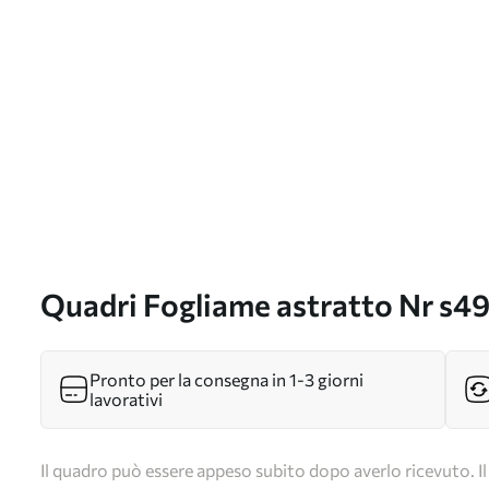
Quadri Fogliame astratto Nr s4
Pronto per la consegna in 1-3 giorni
lavorativi
Il quadro può essere appeso subito dopo averlo ricevuto. Il 