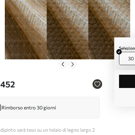
Selezion
30 
9452
Rimborso entro 30 giorni
dipinto sarà teso su un telaio di legno largo 2