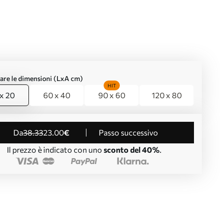
are le dimensioni (LxA cm)
HIT
x 20
60 x 40
90 x 60
120 x 80
da
38
.33
23
.00
€
Passo successivo
Il prezzo è indicato con uno
sconto del 40%
.