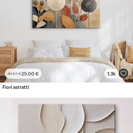
25
.00
€
1.3k
41
.67
€
Fiori astratti