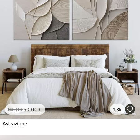
50
.00
€
1.3k
83
.34
€
Astrazione