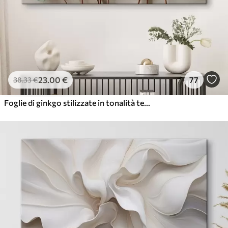
23
.00
€
77
38
.33
€
Foglie di ginkgo stilizzate in tonalità tenui