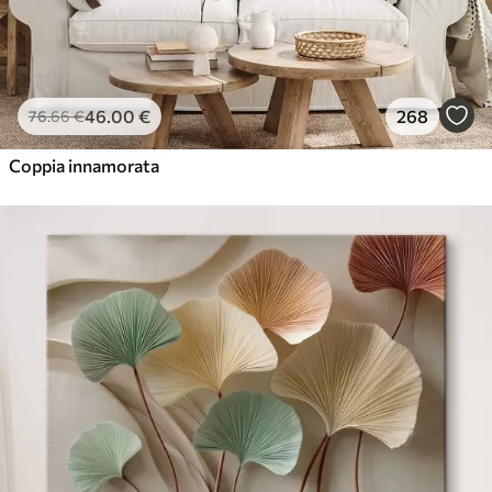
46
.00
€
268
76
.66
€
Coppia innamorata