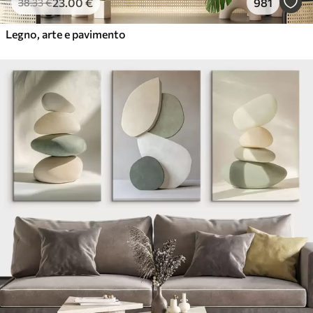
23
.00
€
981
38
.33
€
Legno, arte e pavimento