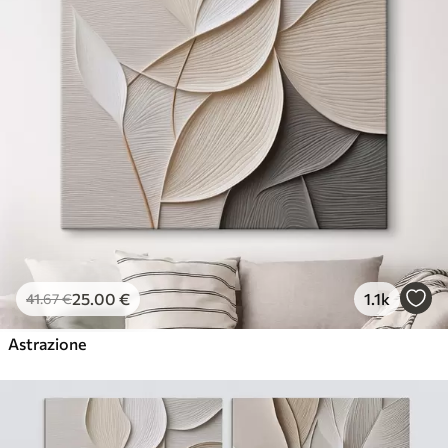
25
.00
€
1.1k
41
.67
€
Astrazione