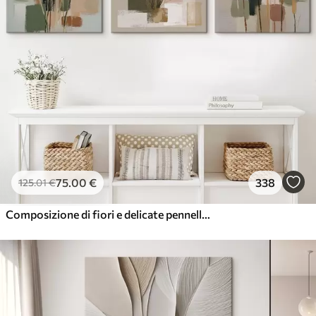
75
.00
€
338
125
.01
€
Composizione di fiori e delicate pennellate