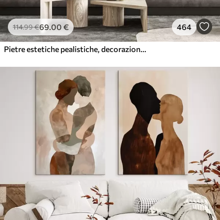
69
.00
€
464
114
.99
€
Pietre estetiche pealistiche, decorazione della casa, illuminazione naturale