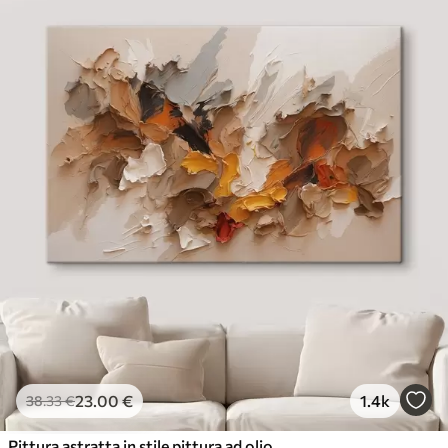
23
.00
€
1.4k
38
.33
€
Pittura astratta in stile pittura ad olio