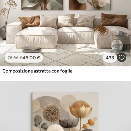
✓
Ecologico
46
.00
€
433
76
.66
€
Composizione astratta con foglie