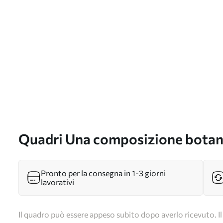
Quadri Una composizione botani
delicate Nr s49348
Pronto per la consegna in 1-3 giorni
lavorativi
Il quadro può essere appeso subito dopo averlo ricevuto. Il 