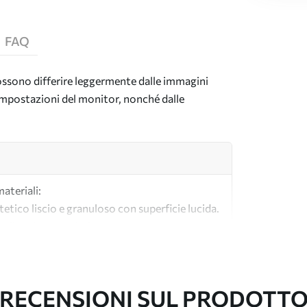
FAQ
 possono differire leggermente dalle immagini
e impostazioni del monitor, nonché dalle
materiali:
tetico liscio e granuloso con superficie lucida.
lle tele per artisti.
tà realizzata al 100% in cotone.
RECENSIONI SUL PRODOTT