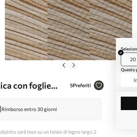
Selezion
20 
Questo p
I
ca con foglie
5
Preferiti
Rimborso entro 30 giorni
dipinto sarà teso su un telaio di legno largo 2