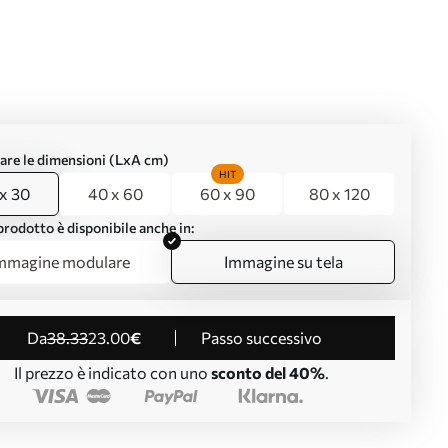
are le dimensioni (LxA cm)
HIT
x 30
40 x 60
60 x 90
80 x 120
rodotto è disponibile anche in:
mmagine modulare
Immagine su tela
da
38
.33
23
.00
€
Passo successivo
Il prezzo è indicato con uno
sconto del 40%
.