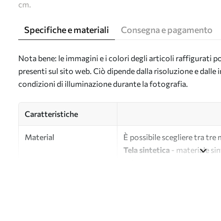
cm.
Specifiche e materiali
Consegna e pagamento
Nota bene: le immagini e i colori degli articoli raffigurati
presenti sul sito web. Ciò dipende dalla risoluzione e dall
condizioni di illuminazione durante la fotografia.
Caratteristiche
Material
È possibile scegliere tra tre 
Tela sintetica
- materiale sin
Tela
- materiale opaco simile a
Eco-tela
- tela di alta quali
Autore
UWALLS