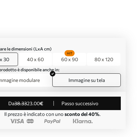
are le dimensioni (LxA cm)
HIT
x 30
40 x 60
60 x 90
80 x 120
rodotto è disponibile anche in:
mmagine modulare
Immagine su tela
da
38
.33
23
.00
€
Passo successivo
Il prezzo è indicato con uno
sconto del 40%
.