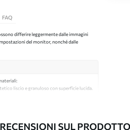
FAQ
 possono differire leggermente dalle immagini
e impostazioni del monitor, nonché dalle
materiali:
tetico liscio e granuloso con superficie lucida.
lle tele per artisti.
tà realizzata al 100% in cotone.
RECENSIONI SUL PRODOTT