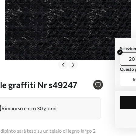
Selezion
20 
Questo p
I
le graffiti Nr s49247
Rimborso entro 30 giorni
dipinto sarà teso su un telaio di legno largo 2