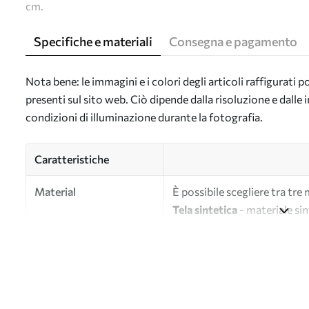
cm.
Specifiche e materiali
Consegna e pagamento
Nota bene: le immagini e i colori degli articoli raffigurati
presenti sul sito web. Ciò dipende dalla risoluzione e dall
condizioni di illuminazione durante la fotografia.
Caratteristiche
Material
È possibile scegliere tra tre 
Tela sintetica
- materiale sin
Tela
- materiale opaco simile a
Eco-tela
- tela di alta quali
Autore
UWALLS