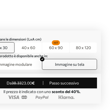
are le dimensioni (LxA cm)
HIT
x 30
40 x 60
60 x 90
80 x 120
rodotto è disponibile anche in:
mmagine modulare
Immagine su tela
da
38
.33
23
.00
€
Passo successivo
Il prezzo è indicato con uno
sconto del 40%
.