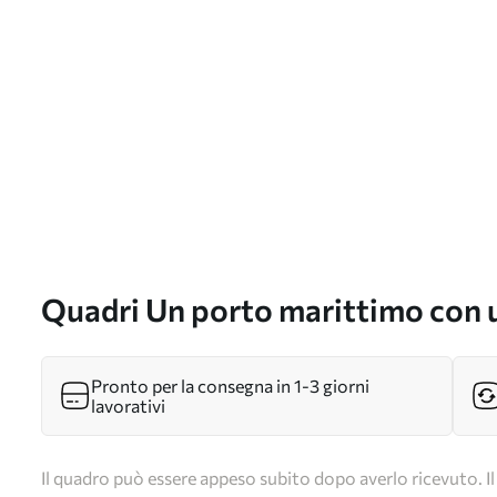
Quadri Un porto marittimo con u
stile pittura a olio Nr s49240
Pronto per la consegna in 1-3 giorni
lavorativi
Il quadro può essere appeso subito dopo averlo ricevuto. Il 