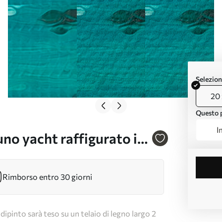
Selezion
20 
Questo p
I
no yacht raffigurato in
Rimborso entro 30 giorni
dipinto sarà teso su un telaio di legno largo 2