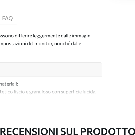
FAQ
 possono differire leggermente dalle immagini
e impostazioni del monitor, nonché dalle
materiali:
tetico liscio e granuloso con superficie lucida.
lle tele per artisti.
tà realizzata al 100% in cotone.
RECENSIONI SUL PRODOTT