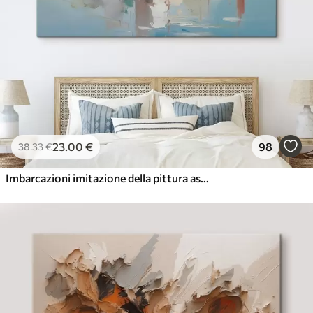
23
.00
€
98
38
.33
€
Imbarcazioni imitazione della pittura astratta