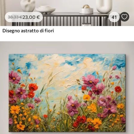
23
.00
€
41
38
.33
€
Disegno astratto di fiori