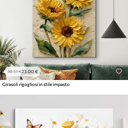
23
.00
€
38
.33
€
Girasoli rigogliosi in stile impasto