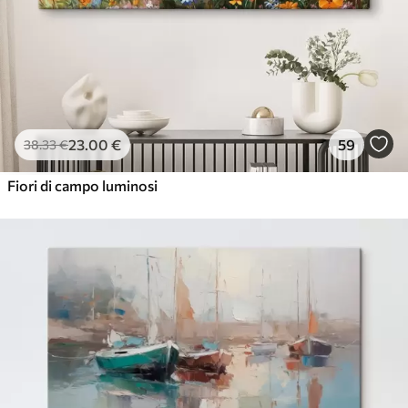
23
.00
€
59
38
.33
€
Fiori di campo luminosi