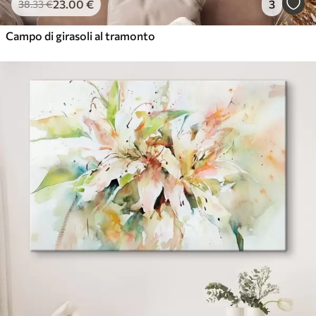
23
.00
€
3
38
.33
€
Campo di girasoli al tramonto