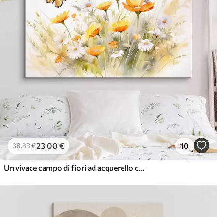
23
.00
€
10
38
.33
€
Un vivace campo di fiori ad acquerello con margherite bianche e arancioni e una farfalla che svolazza nelle vicinanze