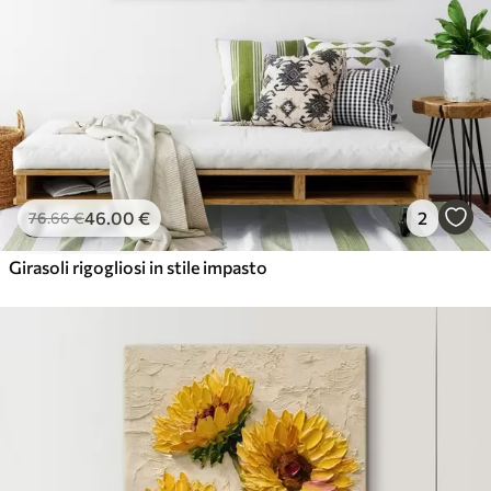
✓
Ecologico
46
.00
€
2
76
.66
€
Girasoli rigogliosi in stile impasto