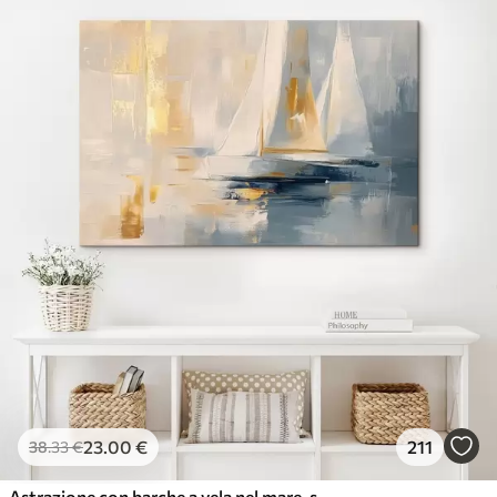
23
.00
€
211
38
.33
€
Astrazione con barche a vela nel mare, stile acrilico, tramonto