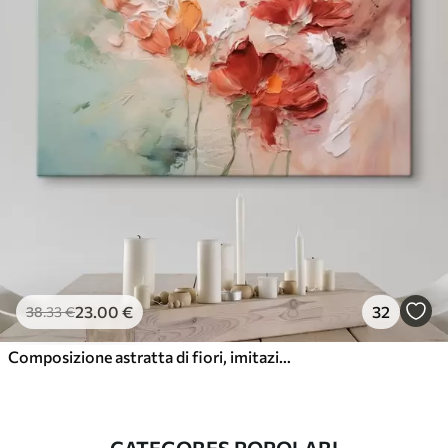
23
.00
€
32
38
.33
€
Composizione astratta di fiori, imitazione della pennellata, sfumature verdi e rosse