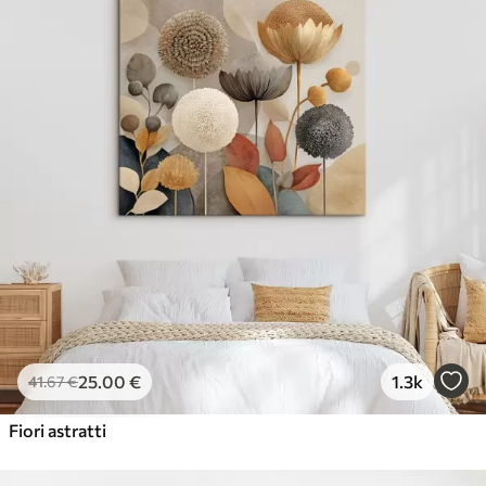
25
.00
€
1.3k
41
.67
€
Fiori astratti