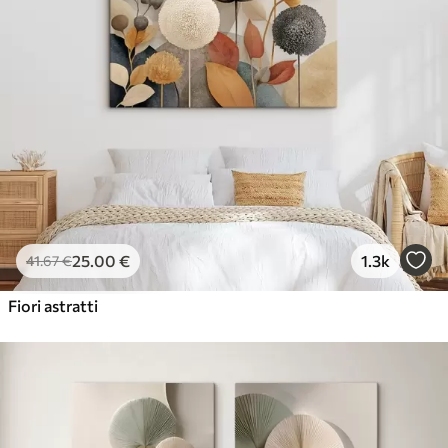
25
.00
€
1.3k
41
.67
€
Fiori astratti