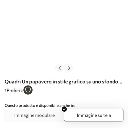
Quadri Un papavero in stile grafico su uno sfondo
geometrico Nr s49229
1
Preferiti
Questo prodotto è disponibile anche in:
Immagine modulare
Immagine su tela