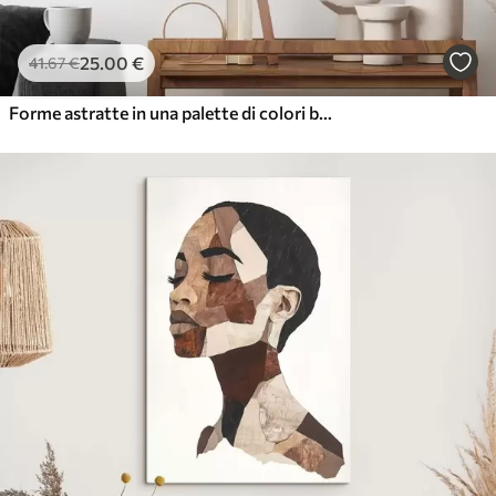
25
.00
€
41
.67
€
Forme astratte in una palette di colori beige-pesca con accenti scuri in stile minimalista