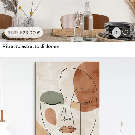
23
.00
€
1
38
.33
€
Ritratto astratto di donna