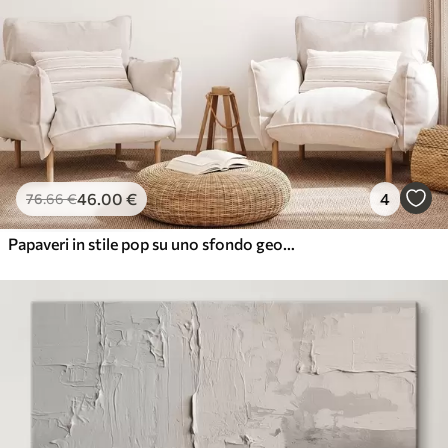
✓
Ecologico
46
.00
€
4
76
.66
€
Papaveri in stile pop su uno sfondo geometrico