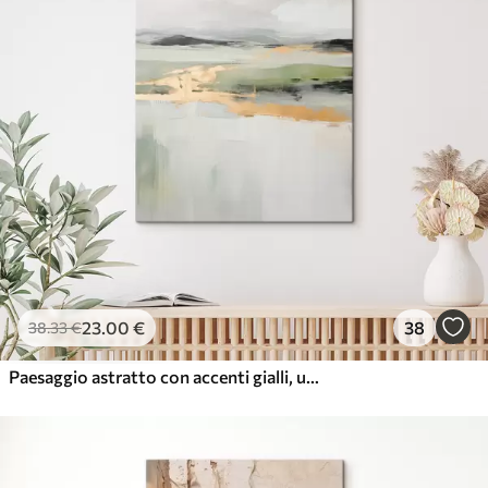
23
.00
€
38
38
.33
€
Paesaggio astratto con accenti gialli, una composizione minimalista di terra, acqua e cielo, con colori tenui