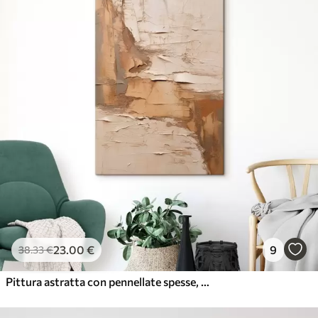
23
.00
€
9
38
.33
€
Pittura astratta con pennellate spesse, tonalità beige e marroni, superficie ruvida, tavolozza di colori neutri