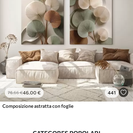
46
.00
€
441
76
.66
€
Composizione astratta con foglie