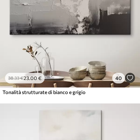
23
.00
€
40
38
.33
€
Tonalità strutturate di bianco e grigio