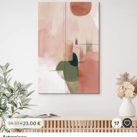
23
.00
€
17
38
.33
€
Astrazione