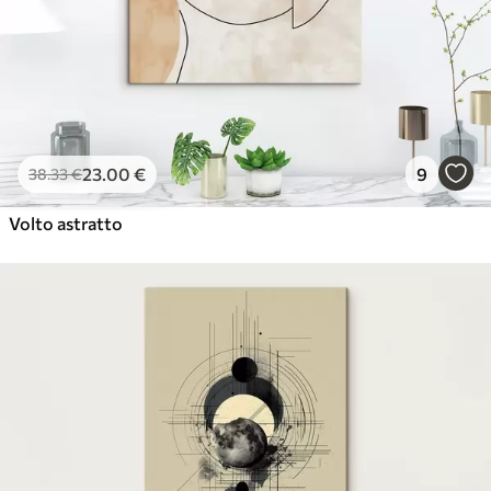
23
.00
€
9
38
.33
€
Volto astratto