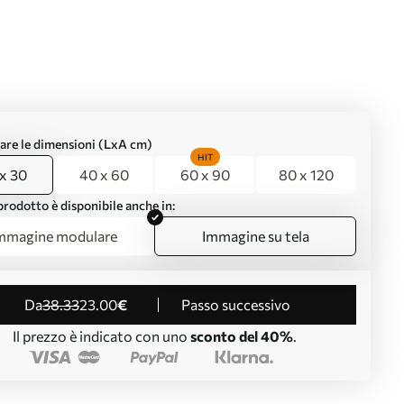
are le dimensioni (LxA cm)
HIT
x 30
40 x 60
60 x 90
80 x 120
rodotto è disponibile anche in:
mmagine modulare
Immagine su tela
da
38
.33
23
.00
€
Passo successivo
Il prezzo è indicato con uno
sconto del 40%
.