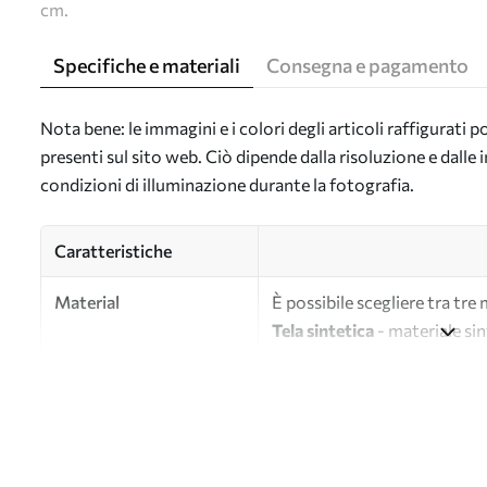
cm.
Specifiche e materiali
Consegna e pagamento
Nota bene: le immagini e i colori degli articoli raffigurati
presenti sul sito web. Ciò dipende dalla risoluzione e dall
condizioni di illuminazione durante la fotografia.
Caratteristiche
Material
È possibile scegliere tra tre 
Tela sintetica
- materiale sin
Tela
- materiale opaco simile a
Eco-tela
- tela di alta quali
Autore
UWALLS