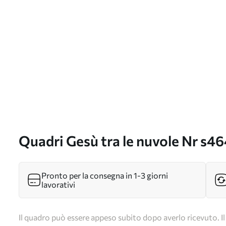
Quadri Gesù tra le nuvole Nr s4
Pronto per la consegna in 1-3 giorni
lavorativi
Il quadro può essere appeso subito dopo averlo ricevuto. Il 