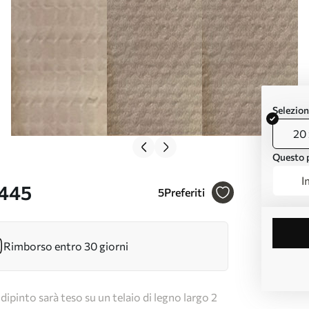
Selezion
20 
Questo p
I
6445
5
Preferiti
Rimborso entro 30 giorni
dipinto sarà teso su un telaio di legno largo 2