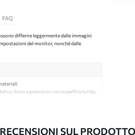
FAQ
 possono differire leggermente dalle immagini
e impostazioni del monitor, nonché dalle
materiali:
tetico liscio e granuloso con superficie lucida.
lle tele per artisti.
tà realizzata al 100% in cotone.
RECENSIONI SUL PRODOTT