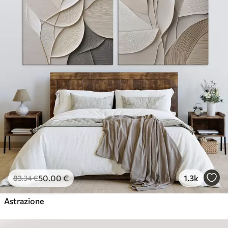
50
.00
€
1.3k
83
.34
€
Astrazione