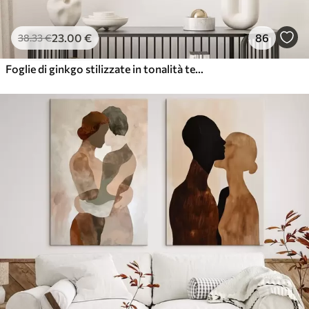
23
.00
€
86
38
.33
€
Foglie di ginkgo stilizzate in tonalità tenui