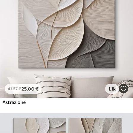
25
.00
€
1.1k
41
.67
€
Astrazione