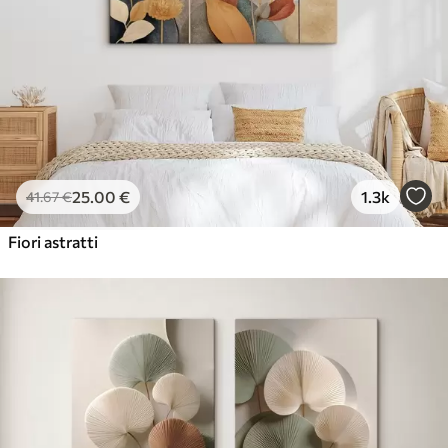
✓
Ecologico
25
.00
€
1.3k
41
.67
€
Fiori astratti