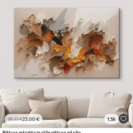
23
.00
€
1.5k
38
.33
€
Pittura astratta in stile pittura ad olio