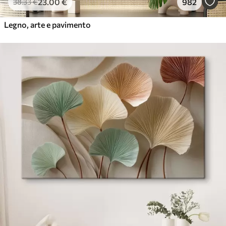
23
.00
€
982
38
.33
€
Legno, arte e pavimento