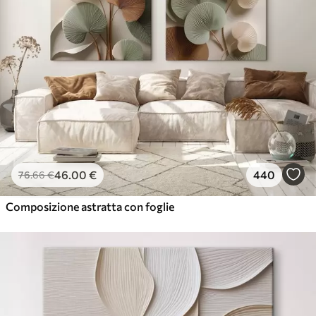
46
.00
€
440
76
.66
€
Composizione astratta con foglie