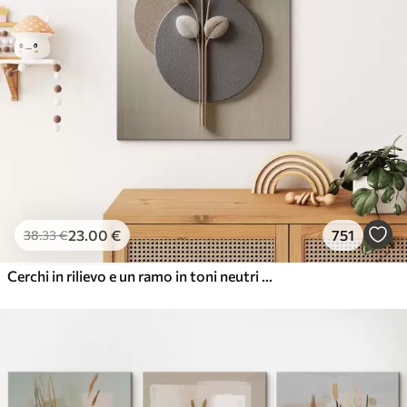
23
.00
€
751
38
.33
€
Cerchi in rilievo e un ramo in toni neutri caldi