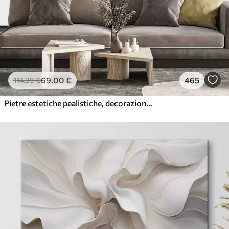
69
.00
€
465
114
.99
€
Pietre estetiche pealistiche, decorazione della casa, illuminazione naturale