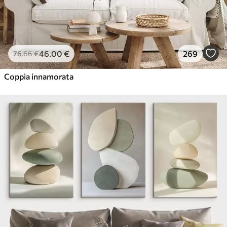
46
.00
€
269
76
.66
€
Coppia innamorata