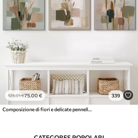
75
.00
€
339
125
.01
€
Composizione di fiori e delicate pennellate
CATEGORES POPOLARI