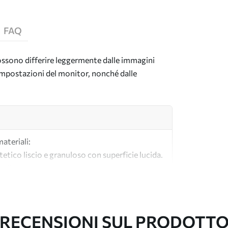
FAQ
 possono differire leggermente dalle immagini
e impostazioni del monitor, nonché dalle
materiali:
tetico liscio e granuloso con superficie lucida.
lle tele per artisti.
tà realizzata al 100% in cotone.
RECENSIONI SUL PRODOTT