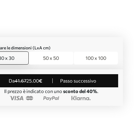
are le dimensioni (LxA cm)
30 x 30
50 x 50
100 x 100
da
41
.67
25
.00
€
Passo successivo
Il prezzo è indicato con uno
sconto del 40%
.