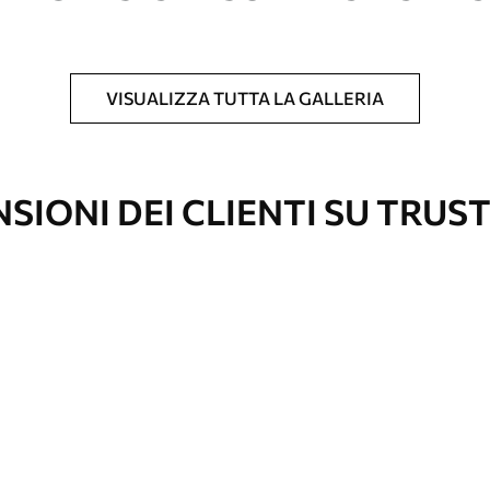
ivestimento laccato.
VISUALIZZA TUTTA LA GALLERIA
Eco-tela
SIONI DEI CLIENTI SU TRUS
Da
39
.00
€
✓
Colori vivaci e ricchi
✓
rimento
Resistente allo scolorimento
✓
dori
Inchiostri sicuri e inodori
✓
ela
Superficie simile alla tela
✓
Ecologico