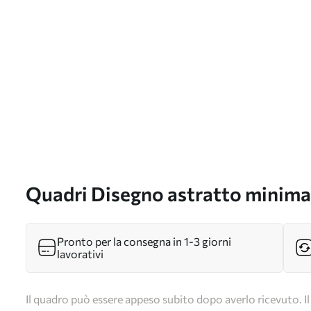
Quadri Disegno astratto minimal
neri e corallo Nr s46159
Pronto per la consegna in 1-3 giorni
lavorativi
Il quadro può essere appeso subito dopo averlo ricevuto. Il 