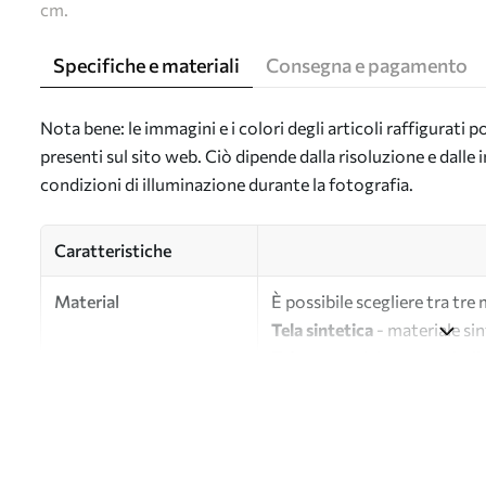
cm.
Specifiche e materiali
Consegna e pagamento
Nota bene: le immagini e i colori degli articoli raffigurati
presenti sul sito web. Ciò dipende dalla risoluzione e dall
condizioni di illuminazione durante la fotografia.
Caratteristiche
Material
È possibile scegliere tra tre 
Tela sintetica
- materiale sin
Tela
- materiale opaco simile a
Eco-tela
- tela di alta quali
Autore
UWALLS