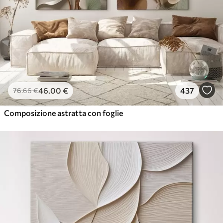
46
.00
€
437
76
.66
€
Composizione astratta con foglie