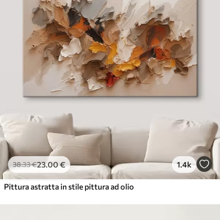
23
.00
€
1.4k
38
.33
€
Pittura astratta in stile pittura ad olio