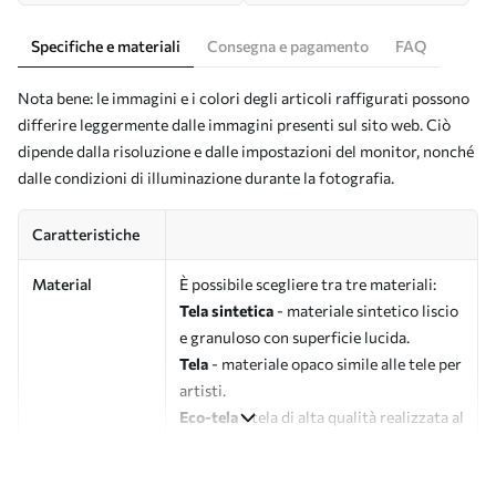
Specifiche e materiali
Consegna e pagamento
FAQ
Nota bene: le immagini e i colori degli articoli raffigurati possono
differire leggermente dalle immagini presenti sul sito web. Ciò
dipende dalla risoluzione e dalle impostazioni del monitor, nonché
dalle condizioni di illuminazione durante la fotografia.
Caratteristiche
Material
È possibile scegliere tra tre materiali:
Tela sintetica
- materiale sintetico liscio
e granuloso con superficie lucida.
Tela
- materiale opaco simile alle tele per
artisti.
Eco-tela
- tela di alta qualità realizzata al
100% in cotone.
Autore
UWALLS