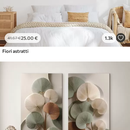
25
.00
€
1.3k
41
.67
€
Fiori astratti