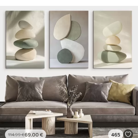
69
.00
€
465
114
.99
€