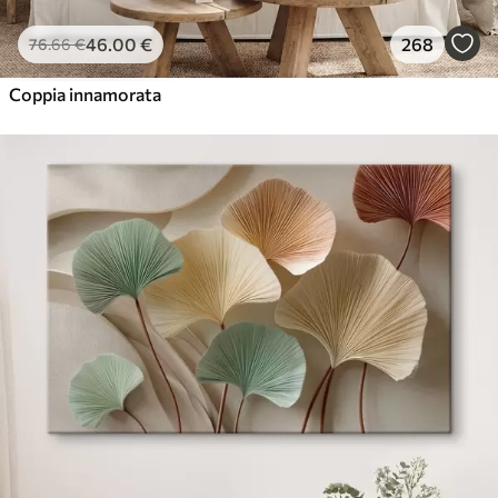
46
.00
€
268
76
.66
€
Coppia innamorata