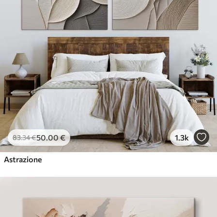
50
.00
€
1.3k
83
.34
€
Astrazione