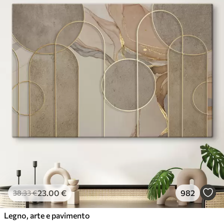
23
.00
€
982
38
.33
€
Legno, arte e pavimento