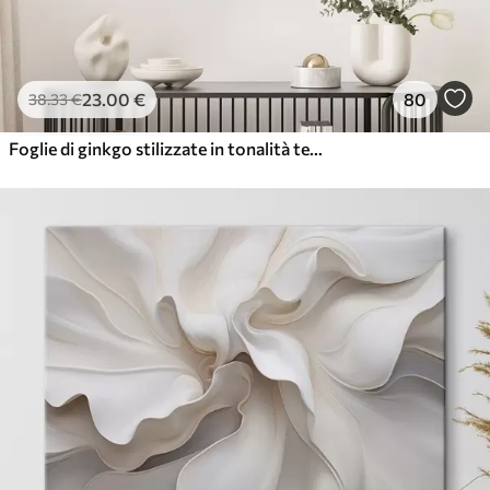
23
.00
€
80
38
.33
€
Foglie di ginkgo stilizzate in tonalità tenui