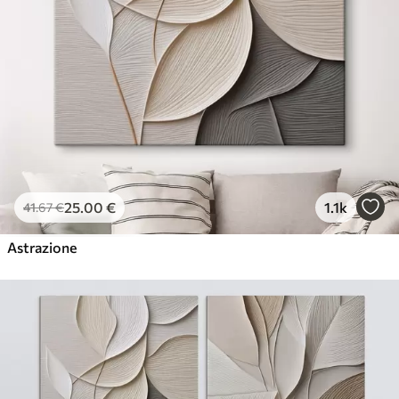
25
.00
€
1.1k
41
.67
€
Astrazione