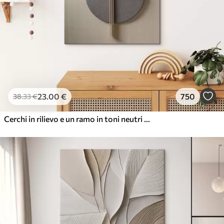
23
.00
€
750
38
.33
€
Cerchi in rilievo e un ramo in toni neutri caldi