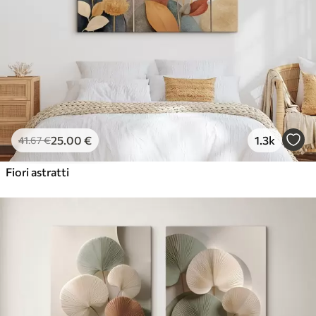
✓
Ecologico
25
.00
€
1.3k
41
.67
€
Fiori astratti