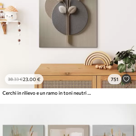
23
.00
€
751
38
.33
€
Cerchi in rilievo e un ramo in toni neutri caldi