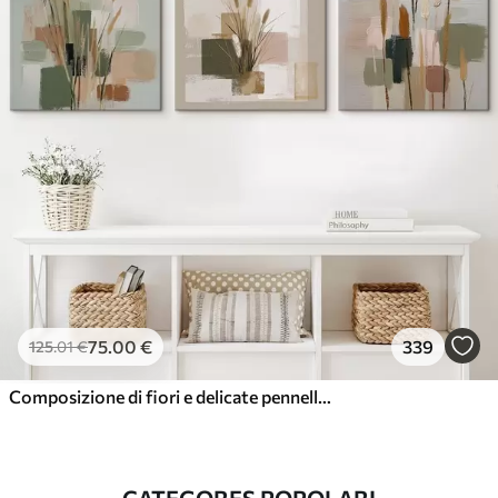
75
.00
€
339
125
.01
€
Composizione di fiori e delicate pennellate