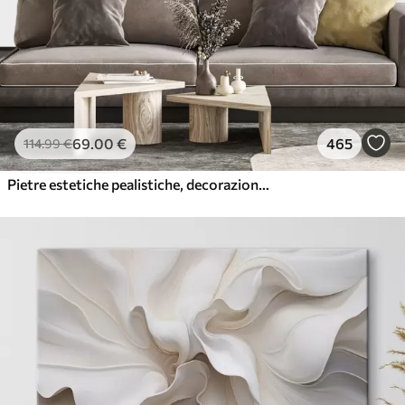
69
.00
€
465
114
.99
€
Pietre estetiche pealistiche, decorazione della casa, illuminazione naturale