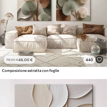
46
.00
€
440
76
.66
€
Composizione astratta con foglie