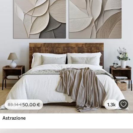
50
.00
€
1.3k
83
.34
€
Astrazione