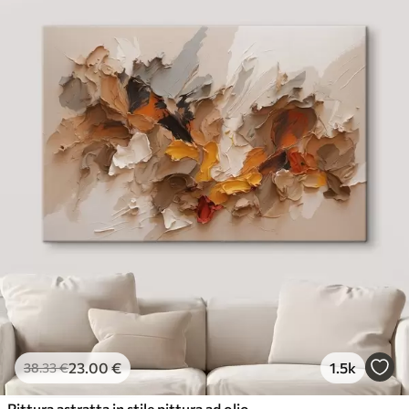
23
.00
€
1.5k
38
.33
€
Pittura astratta in stile pittura ad olio