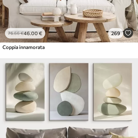
46
.00
€
269
76
.66
€
Coppia innamorata