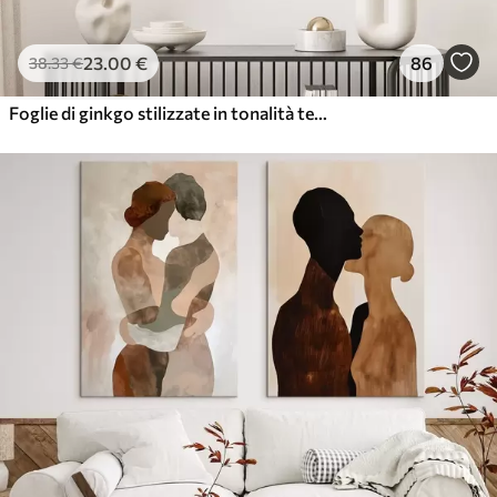
23
.00
€
86
38
.33
€
Foglie di ginkgo stilizzate in tonalità tenui