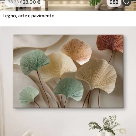
23
.00
€
982
38
.33
€
Legno, arte e pavimento