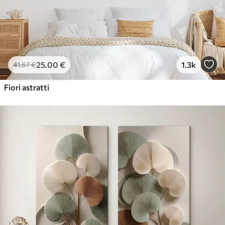
25
.00
€
1.3k
41
.67
€
Fiori astratti