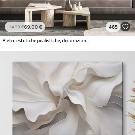
69
.00
€
465
114
.99
€
Pietre estetiche pealistiche, decorazione della casa, illuminazione naturale