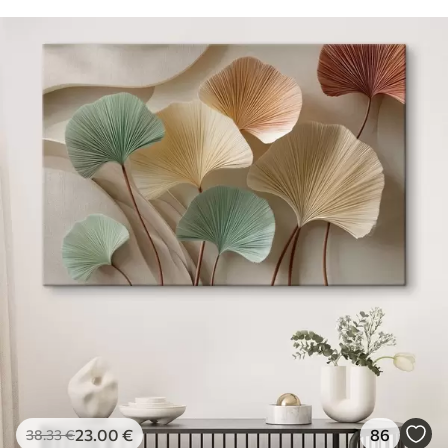
23
.00
€
86
38
.33
€