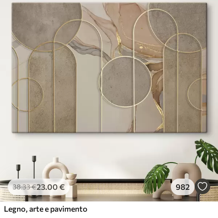
23
.00
€
982
38
.33
€
Legno, arte e pavimento