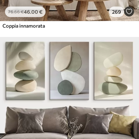
46
.00
€
269
76
.66
€
Coppia innamorata