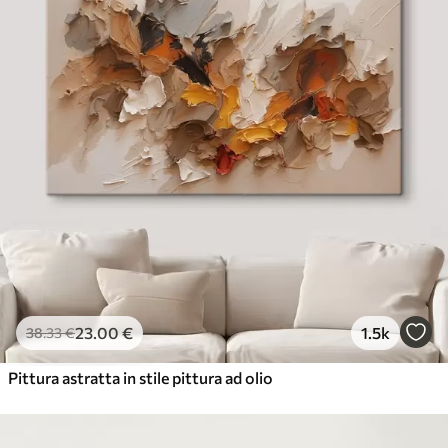
23
.00
€
1.5k
38
.33
€
Pittura astratta in stile pittura ad olio