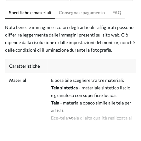
Specifiche e materiali
Consegna e pagamento
FAQ
Nota bene: le immagini e i colori degli articoli raffigurati possono
differire leggermente dalle immagini presenti sul sito web. Ciò
dipende dalla risoluzione e dalle impostazioni del monitor, nonché
dalle condizioni di illuminazione durante la fotografia.
Caratteristiche
Material
È possibile scegliere tra tre materiali:
Tela sintetica
- materiale sintetico liscio
e granuloso con superficie lucida.
Tela
- materiale opaco simile alle tele per
artisti.
Eco-tela
- tela di alta qualità realizzata al
100% in cotone.
Autore
UWALLS