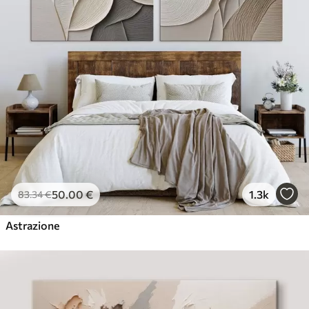
50
.00
€
1.3k
83
.34
€
Astrazione