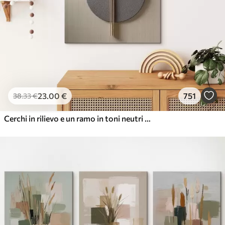
23
.00
€
751
38
.33
€
Cerchi in rilievo e un ramo in toni neutri caldi