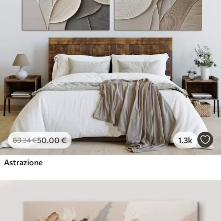
50
.00
€
1.3k
83
.34
€
Astrazione