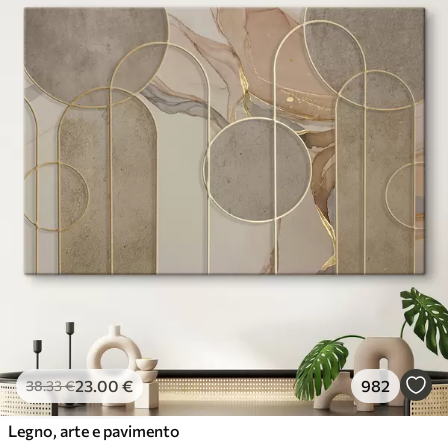
23
.00
€
982
38
.33
€
Legno, arte e pavimento