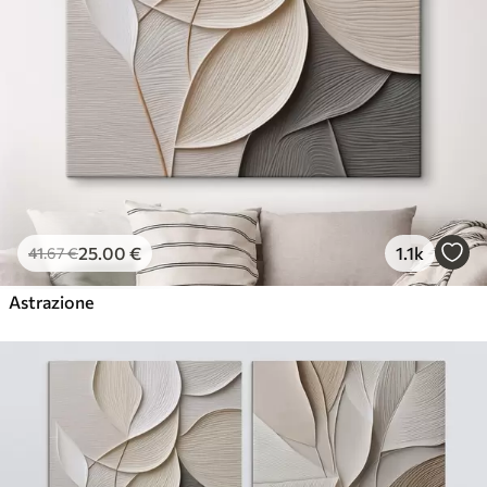
25
.00
€
1.1k
41
.67
€
Astrazione