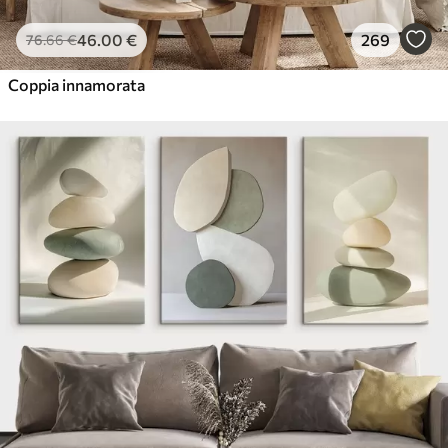
46
.00
€
269
76
.66
€
Coppia innamorata