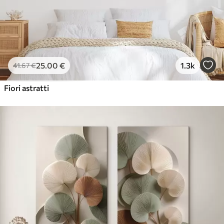
25
.00
€
1.3k
41
.67
€
Fiori astratti