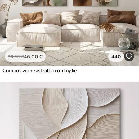
46
.00
€
440
76
.66
€
Composizione astratta con foglie