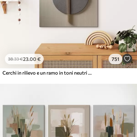
23
.00
€
751
38
.33
€
Cerchi in rilievo e un ramo in toni neutri caldi