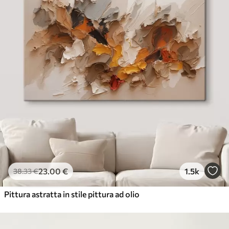
23
.00
€
1.5k
38
.33
€
Pittura astratta in stile pittura ad olio