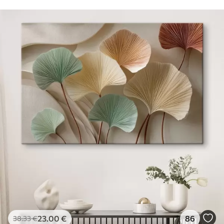
23
.00
€
86
38
.33
€