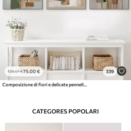
75
.00
€
339
125
.01
€
Composizione di fiori e delicate pennellate
CATEGORES POPOLARI