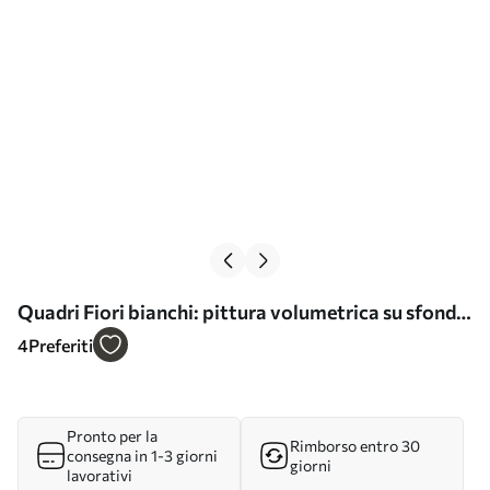
Quadri Fiori bianchi: pittura volumetrica su sfondo
grigio Nr s45252
4
Preferiti
Pronto per la
Rimborso entro 30
consegna in 1-3 giorni
giorni
lavorativi