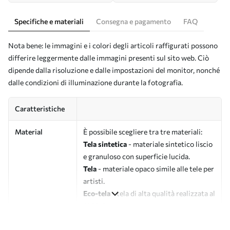
Specifiche e materiali
Consegna e pagamento
FAQ
Nota bene: le immagini e i colori degli articoli raffigurati possono
differire leggermente dalle immagini presenti sul sito web. Ciò
dipende dalla risoluzione e dalle impostazioni del monitor, nonché
dalle condizioni di illuminazione durante la fotografia.
Caratteristiche
Material
È possibile scegliere tra tre materiali:
Tela sintetica
- materiale sintetico liscio
e granuloso con superficie lucida.
Tela
- materiale opaco simile alle tele per
artisti.
Eco-tela
- tela di alta qualità realizzata al
100% in cotone.
Autore
UWALLS