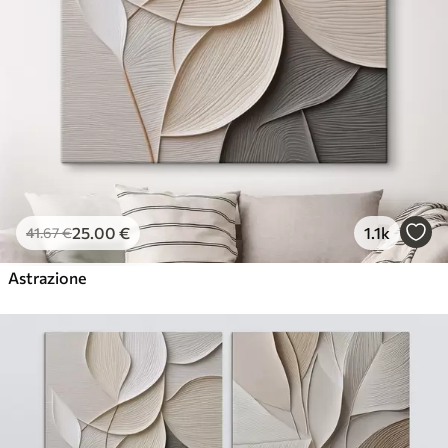
25
.00
€
1.1k
41
.67
€
Astrazione