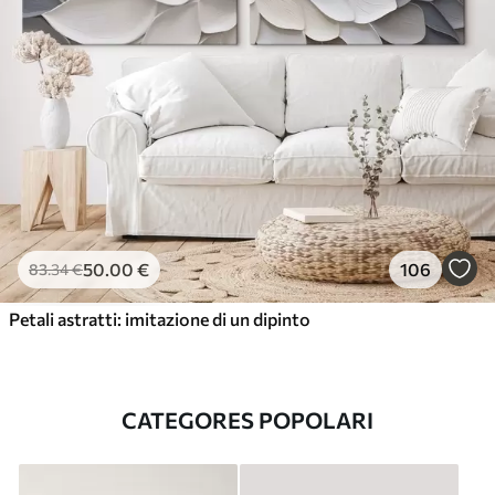
50
.00
€
106
83
.34
€
Petali astratti: imitazione di un dipinto
CATEGORES POPOLARI