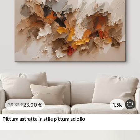
23
.00
€
1.5k
38
.33
€
Pittura astratta in stile pittura ad olio