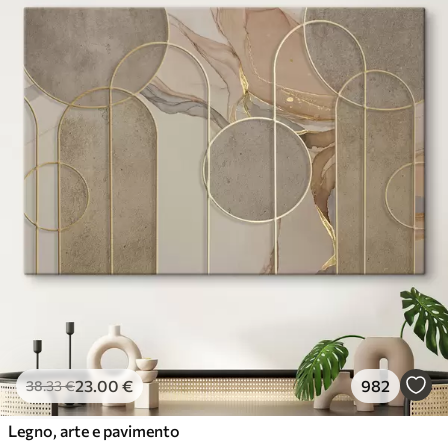
23
.00
€
982
38
.33
€
Legno, arte e pavimento