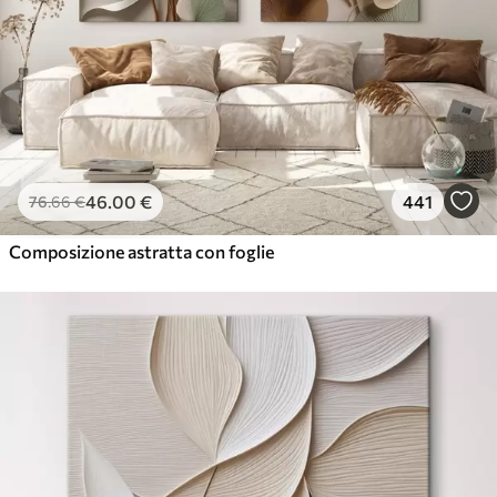
46
.00
€
441
76
.66
€
Composizione astratta con foglie