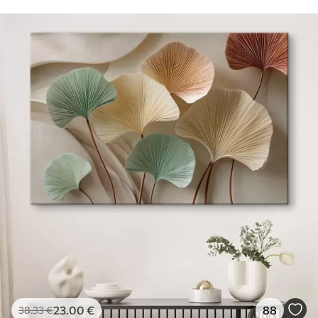
23
.00
€
88
38
.33
€