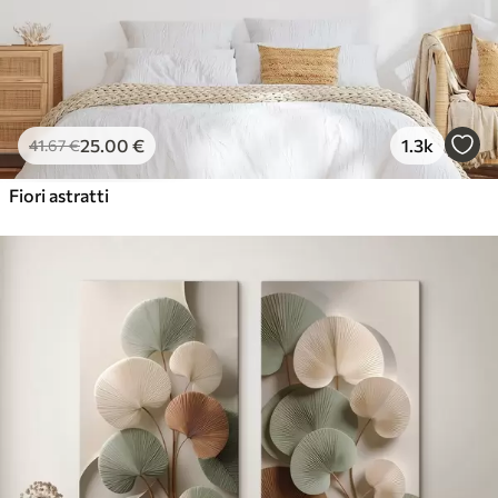
25
.00
€
1.3k
41
.67
€
Fiori astratti