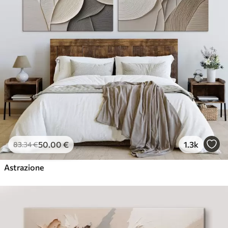
50
.00
€
1.3k
83
.34
€
Astrazione