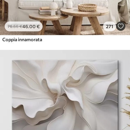
46
.00
€
271
76
.66
€
Coppia innamorata