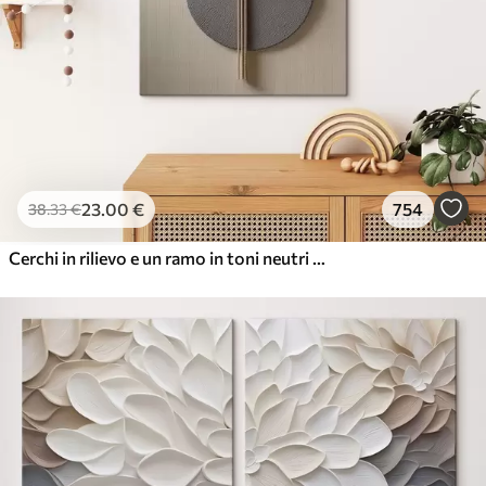
23
.00
€
754
38
.33
€
Cerchi in rilievo e un ramo in toni neutri caldi