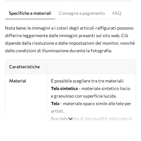
Specifiche e materiali
Consegna e pagamento
FAQ
Nota bene: le immagini e i colori degli articoli raffigurati possono
differire leggermente dalle immagini presenti sul sito web. Ciò
dipende dalla risoluzione e dalle impostazioni del monitor, nonché
dalle condizioni di illuminazione durante la fotografia.
Caratteristiche
Material
È possibile scegliere tra tre materiali:
Tela sintetica
- materiale sintetico liscio
e granuloso con superficie lucida.
Tela
- materiale opaco simile alle tele per
artisti.
Eco-tela
- tela di alta qualità realizzata al
100% in cotone.
Autore
UWALLS