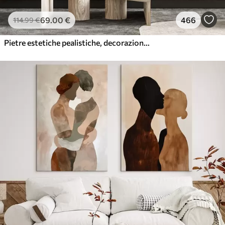
69
.00
€
466
114
.99
€
Pietre estetiche pealistiche, decorazione della casa, illuminazione naturale