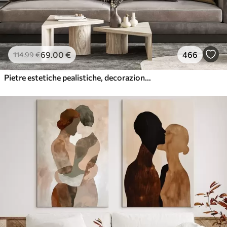
69
.00
€
466
114
.99
€
Pietre estetiche pealistiche, decorazione della casa, illuminazione naturale