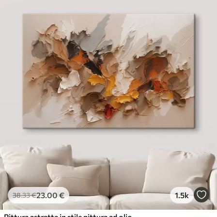
23
.00
€
1.5k
38
.33
€
Pittura astratta in stile pittura ad olio