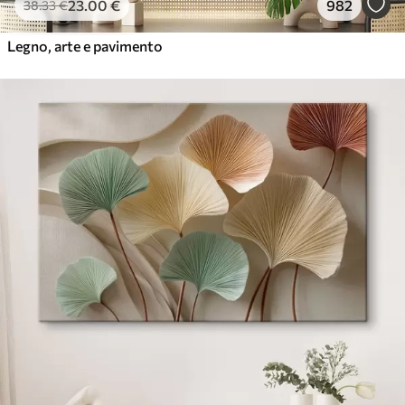
23
.00
€
982
38
.33
€
Legno, arte e pavimento