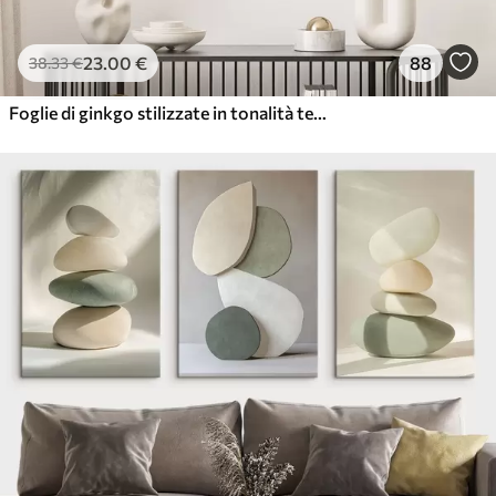
23
.00
€
88
38
.33
€
Foglie di ginkgo stilizzate in tonalità tenui