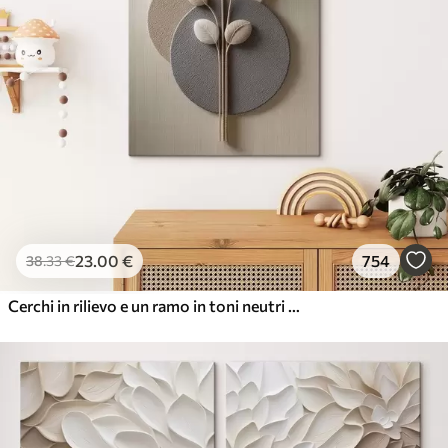
23
.00
€
754
38
.33
€
Cerchi in rilievo e un ramo in toni neutri caldi