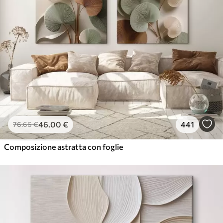
46
.00
€
441
76
.66
€
Composizione astratta con foglie