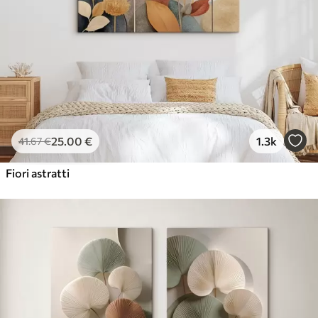
✓
Ecologico
25
.00
€
1.3k
41
.67
€
Fiori astratti