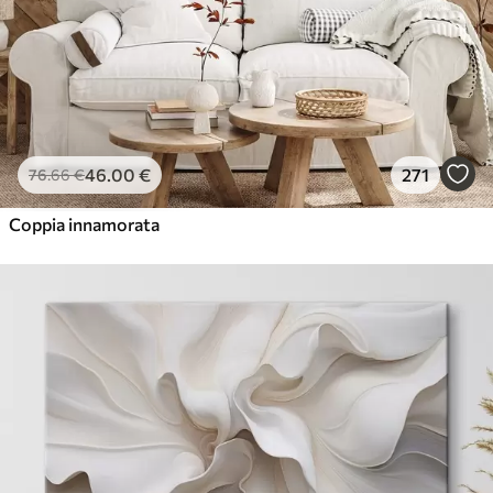
46
.00
€
271
76
.66
€
Coppia innamorata