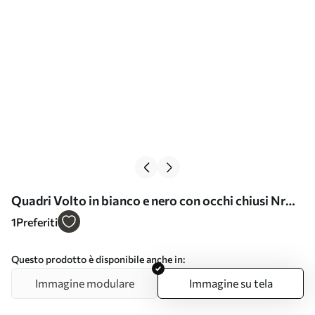
Quadri Volto in bianco e nero con occhi chiusi Nr
s45076
1
Preferiti
Questo prodotto è disponibile anche in:
Immagine modulare
Immagine su tela