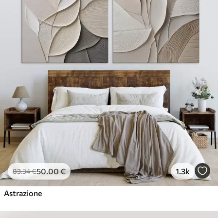
50
.00
€
1.3k
83
.34
€
Astrazione