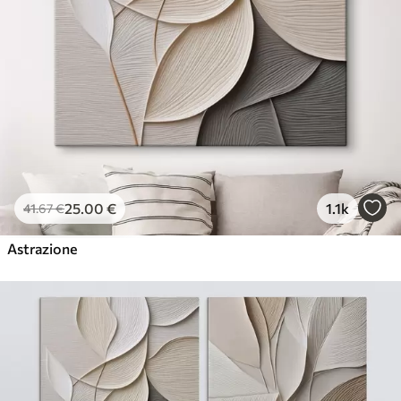
25
.00
€
1.1k
41
.67
€
Astrazione