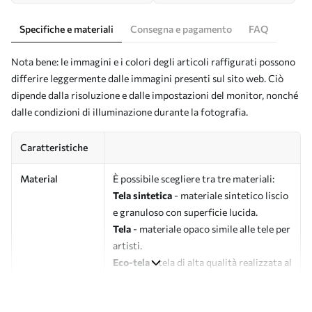
Specifiche e materiali
Consegna e pagamento
FAQ
Nota bene: le immagini e i colori degli articoli raffigurati possono
differire leggermente dalle immagini presenti sul sito web. Ciò
dipende dalla risoluzione e dalle impostazioni del monitor, nonché
dalle condizioni di illuminazione durante la fotografia.
Caratteristiche
Material
È possibile scegliere tra tre materiali:
Tela sintetica
- materiale sintetico liscio
e granuloso con superficie lucida.
Tela
- materiale opaco simile alle tele per
artisti.
Eco-tela
- tela di alta qualità realizzata al
100% in cotone.
Autore
UWALLS