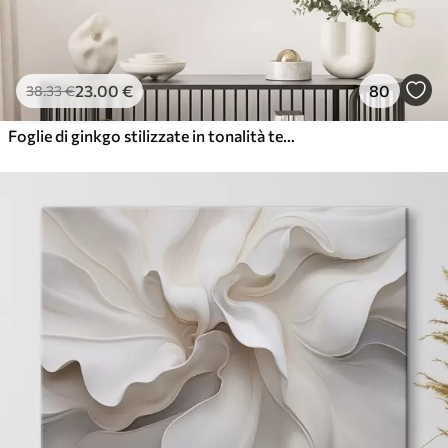
23
.00
€
80
38
.33
€
Foglie di ginkgo stilizzate in tonalità tenui