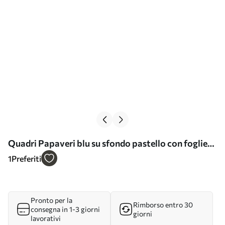
Quadri Papaveri blu su sfondo pastello con foglie
Nr s44882
1
Preferiti
Pronto per la
Rimborso entro 30
consegna in 1-3 giorni
giorni
lavorativi