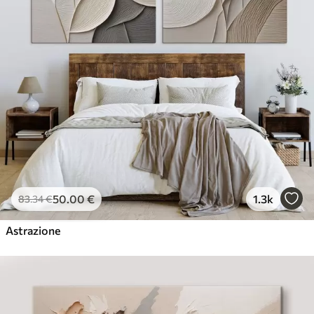
50
.00
€
1.3k
83
.34
€
Astrazione