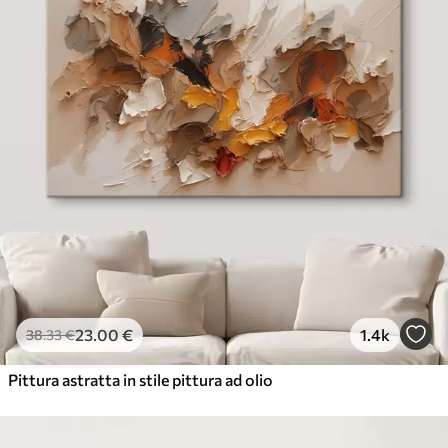
23
.00
€
1.4k
38
.33
€
Pittura astratta in stile pittura ad olio