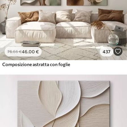
46
.00
€
437
76
.66
€
Composizione astratta con foglie