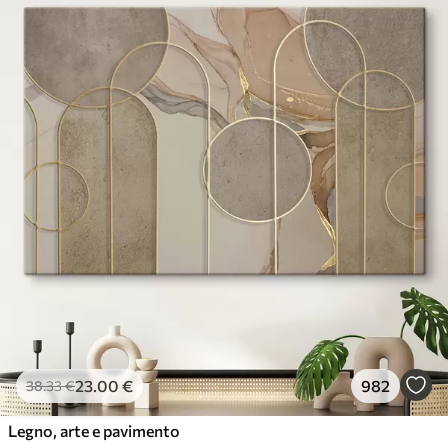
23
.00
€
982
38
.33
€
Legno, arte e pavimento