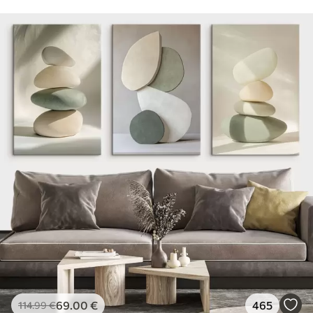
69
.00
€
465
114
.99
€