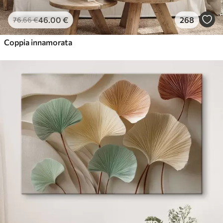
46
.00
€
268
76
.66
€
Coppia innamorata