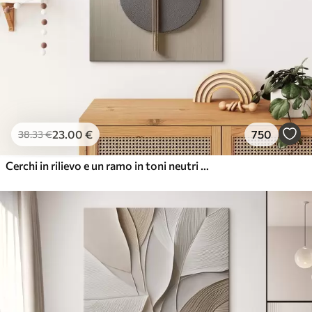
23
.00
€
750
38
.33
€
Cerchi in rilievo e un ramo in toni neutri caldi