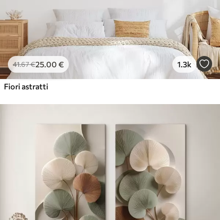
25
.00
€
1.3k
41
.67
€
Fiori astratti