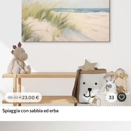
23
.00
€
33
38
.33
€
Spiaggia con sabbia ed erba