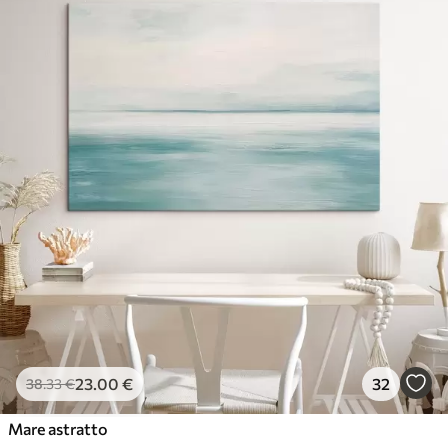
23
.00
€
32
38
.33
€
Mare astratto