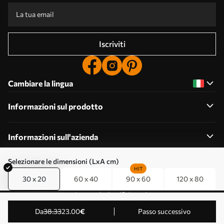
Iscriviti
Cambiare la lingua
Informazioni sul prodotto
Informazioni sull'azienda
Selezionare le dimensioni (LxA cm)
HIT
30 x 20
60 x 40
90 x 60
120 x 80
Modifica delle autorizzazioni per i cookie
Impostazioni notifiche push
© 2011-2026 Uwalls . Tutti i diritti riservati. Gestito da
da
38
.33
23
.00
€
Passo successivo
KLW Sp. z o.o. Partita IVA: PL9223057591.