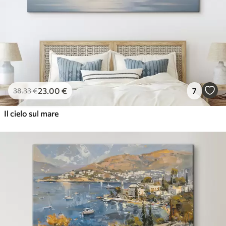
23
.00
€
7
38
.33
€
Il cielo sul mare