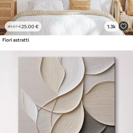
25
.00
€
1.3k
41
.67
€
Fiori astratti