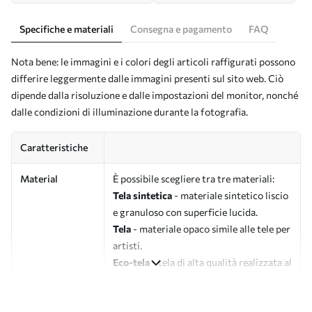
Specifiche e materiali
Consegna e pagamento
FAQ
Nota bene: le immagini e i colori degli articoli raffigurati possono
differire leggermente dalle immagini presenti sul sito web. Ciò
dipende dalla risoluzione e dalle impostazioni del monitor, nonché
dalle condizioni di illuminazione durante la fotografia.
Caratteristiche
Material
È possibile scegliere tra tre materiali:
Tela sintetica
- materiale sintetico liscio
e granuloso con superficie lucida.
Tela
- materiale opaco simile alle tele per
artisti.
Eco-tela
- tela di alta qualità realizzata al
100% in cotone.
Autore
UWALLS