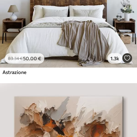
50
.00
€
1.3k
83
.34
€
Astrazione