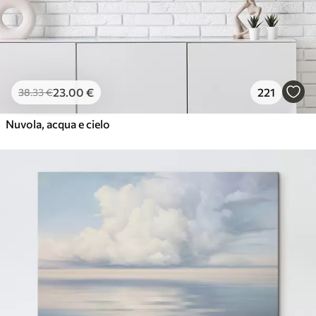
23
.00
€
221
38
.33
€
Nuvola, acqua e cielo