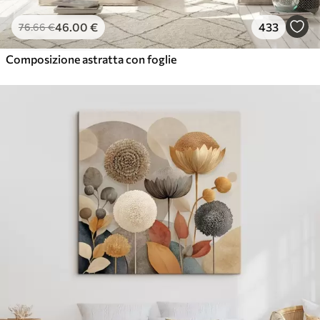
46
.00
€
433
76
.66
€
Composizione astratta con foglie