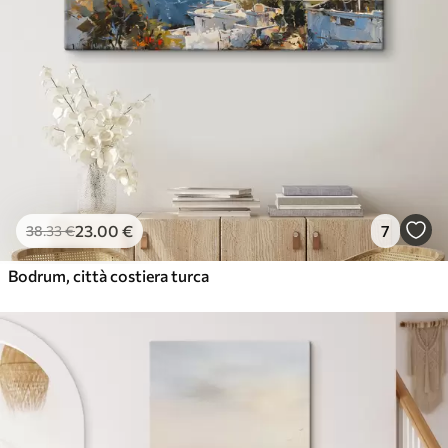
23
.00
€
7
38
.33
€
Bodrum, città costiera turca