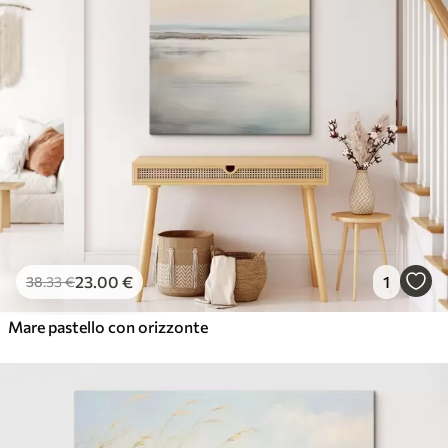
23
.00
€
1
38
.33
€
Mare pastello con orizzonte