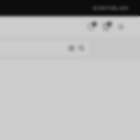
SCONTI DEL 40%
0
0