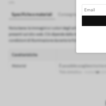
cm.
Specifiche e materiali
Consegna e pagamento
Nota bene: le immagini e i colori degli articoli raffigurati
presenti sul sito web. Ciò dipende dalla risoluzione e dall
condizioni di illuminazione durante la fotografia.
Caratteristiche
Material
È possibile scegliere tra tre 
Tela sintetica
- materiale sin
Tela
- materiale opaco simile a
Eco-tela
- tela di alta quali
Autore
UWALLS