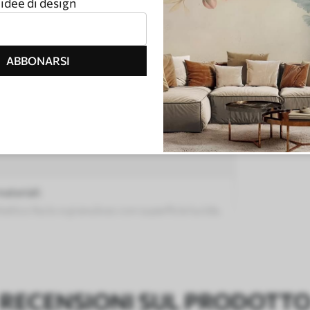
idee di design
FAQ
ABBONARSI
 possono differire leggermente dalle immagini
e impostazioni del monitor, nonché dalle
materiali:
tetico liscio e granuloso con superficie lucida.
lle tele per artisti.
tà realizzata al 100% in cotone.
RECENSIONI SUL PRODOTT