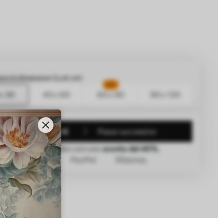
are le dimensioni (LxA cm)
HIT
x 30
40 x 60
60 x 90
80 x 120
da
38
.33
23
.00
€
Passo successivo
Il prezzo è indicato con uno
sconto del 40%
.