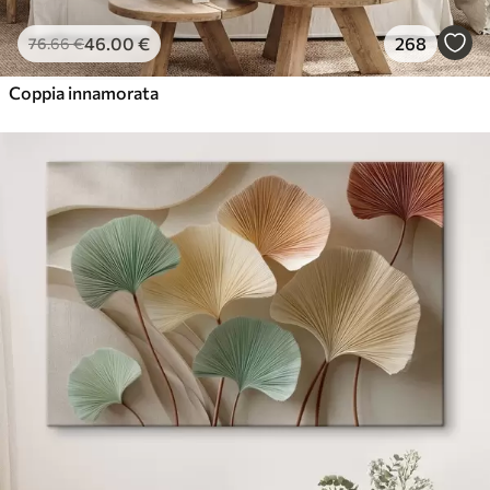
46
.00
€
268
76
.66
€
Coppia innamorata