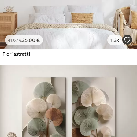
25
.00
€
1.3k
41
.67
€
Fiori astratti