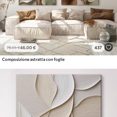
46
.00
€
437
76
.66
€
Composizione astratta con foglie