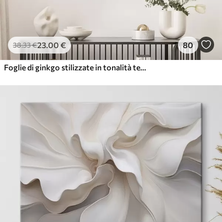
23
.00
€
80
38
.33
€
Foglie di ginkgo stilizzate in tonalità tenui