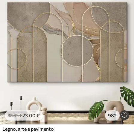
23
.00
€
982
38
.33
€
Legno, arte e pavimento