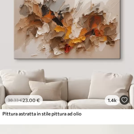
23
.00
€
1.4k
38
.33
€
Pittura astratta in stile pittura ad olio