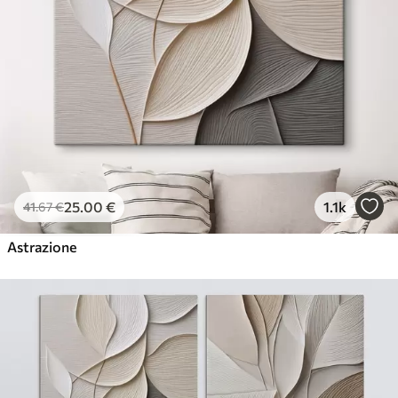
25
.00
€
1.1k
41
.67
€
Astrazione