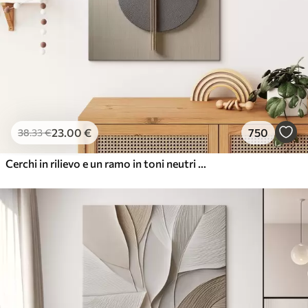
23
.00
€
750
38
.33
€
Cerchi in rilievo e un ramo in toni neutri caldi