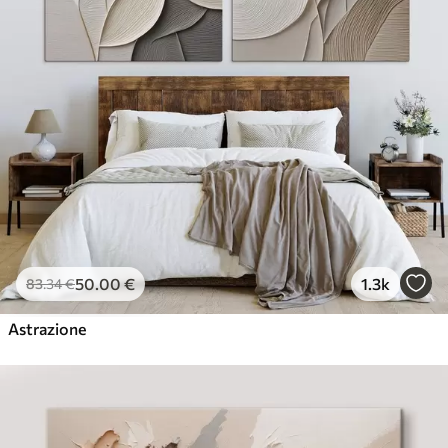
50
.00
€
1.3k
83
.34
€
Astrazione