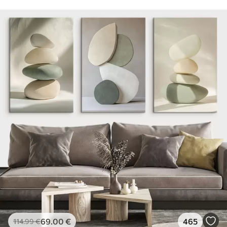
69
.00
€
465
114
.99
€