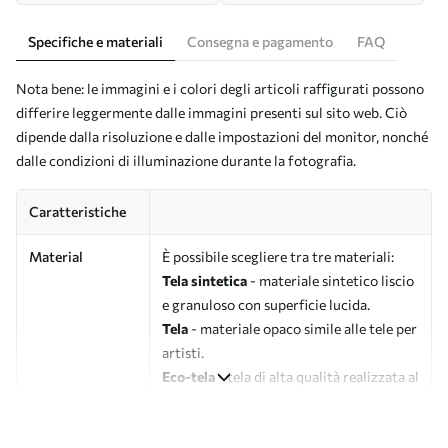
Specifiche e materiali
Consegna e pagamento
FAQ
Nota bene: le immagini e i colori degli articoli raffigurati possono
differire leggermente dalle immagini presenti sul sito web. Ciò
dipende dalla risoluzione e dalle impostazioni del monitor, nonché
dalle condizioni di illuminazione durante la fotografia.
Caratteristiche
Material
È possibile scegliere tra tre materiali:
Tela sintetica
- materiale sintetico liscio
e granuloso con superficie lucida.
Tela
- materiale opaco simile alle tele per
artisti.
Eco-tela
- tela di alta qualità realizzata al
100% in cotone.
Autore
UWALLS