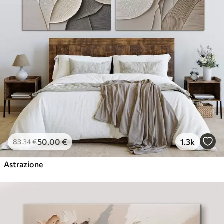
50
.00
€
1.3k
83
.34
€
Astrazione