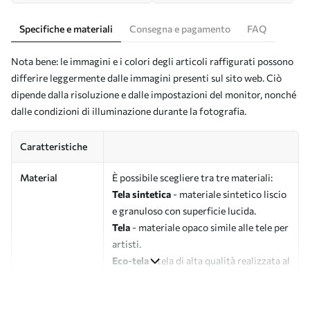
Specifiche e materiali
Consegna e pagamento
FAQ
Nota bene: le immagini e i colori degli articoli raffigurati possono
differire leggermente dalle immagini presenti sul sito web. Ciò
dipende dalla risoluzione e dalle impostazioni del monitor, nonché
dalle condizioni di illuminazione durante la fotografia.
Caratteristiche
Material
È possibile scegliere tra tre materiali:
Tela sintetica
- materiale sintetico liscio
e granuloso con superficie lucida.
Tela
- materiale opaco simile alle tele per
artisti.
Eco-tela
- tela di alta qualità realizzata al
100% in cotone.
Autore
UWALLS