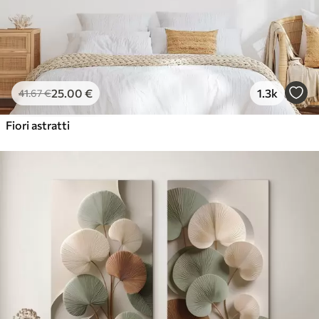
25
.00
€
1.3k
41
.67
€
Fiori astratti