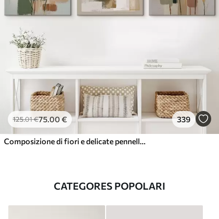
75
.00
€
339
125
.01
€
Composizione di fiori e delicate pennellate
CATEGORES POPOLARI