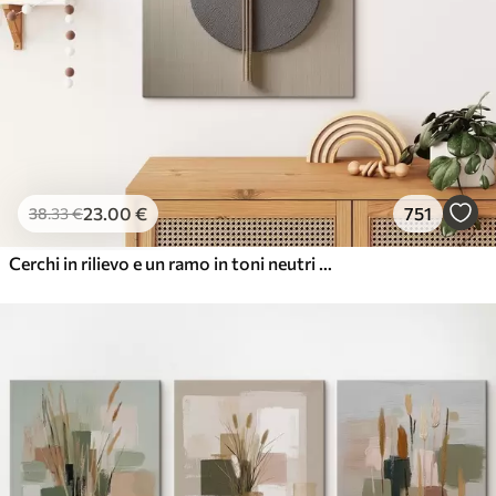
23
.00
€
751
38
.33
€
Cerchi in rilievo e un ramo in toni neutri caldi