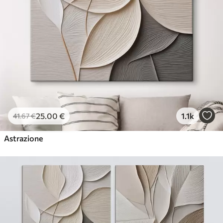
25
.00
€
1.1k
41
.67
€
Astrazione