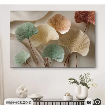
23
.00
€
86
38
.33
€