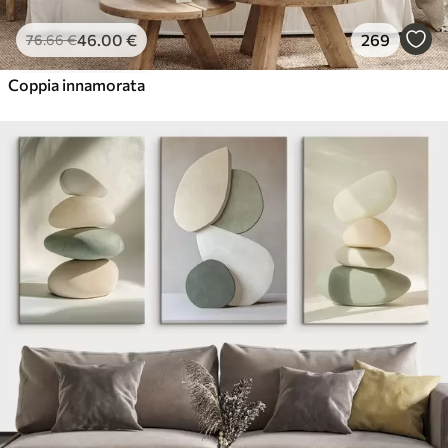
46
.00
€
269
76
.66
€
Coppia innamorata