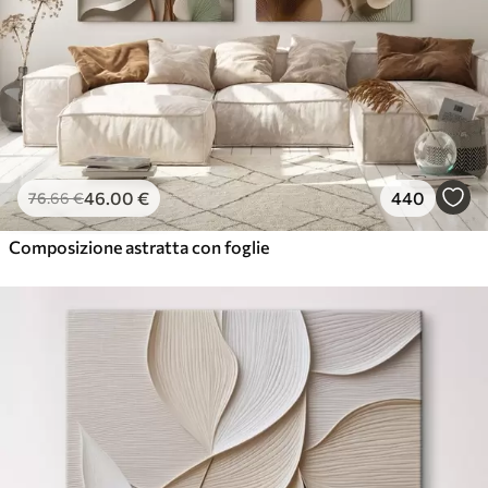
46
.00
€
440
76
.66
€
Composizione astratta con foglie