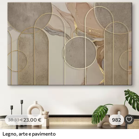
23
.00
€
982
38
.33
€
Legno, arte e pavimento