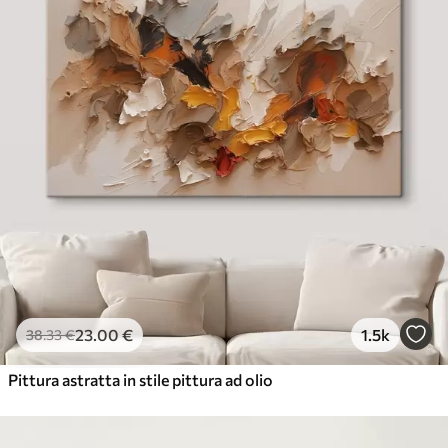
23
.00
€
1.5k
38
.33
€
Pittura astratta in stile pittura ad olio