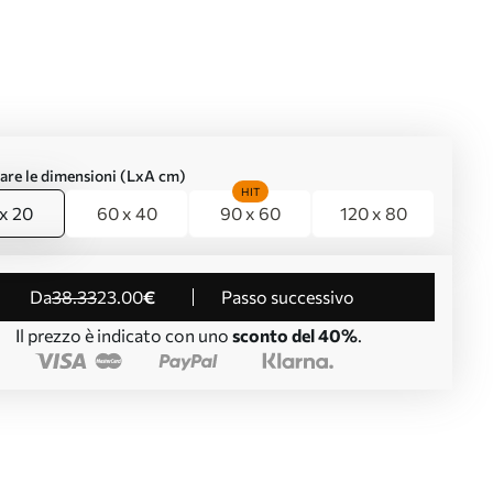
are le dimensioni (LxA cm)
HIT
x 20
60 x 40
90 x 60
120 x 80
da
38
.33
23
.00
€
Passo successivo
Il prezzo è indicato con uno
sconto del 40%
.