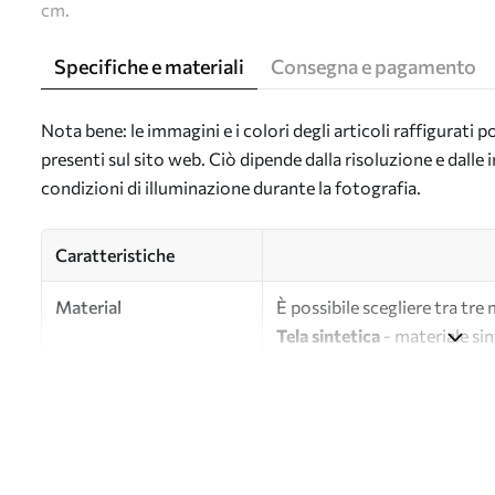
cm.
Specifiche e materiali
Consegna e pagamento
Nota bene: le immagini e i colori degli articoli raffigurati
presenti sul sito web. Ciò dipende dalla risoluzione e dall
condizioni di illuminazione durante la fotografia.
Caratteristiche
Material
È possibile scegliere tra tre 
Tela sintetica
- materiale sin
Tela
- materiale opaco simile a
Eco-tela
- tela di alta quali
Autore
UWALLS