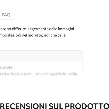
FAQ
 possono differire leggermente dalle immagini
e impostazioni del monitor, nonché dalle
materiali:
tetico liscio e granuloso con superficie lucida.
lle tele per artisti.
tà realizzata al 100% in cotone.
RECENSIONI SUL PRODOTT