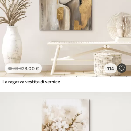
23
.00
€
114
38
.33
€
La ragazza vestita di vernice