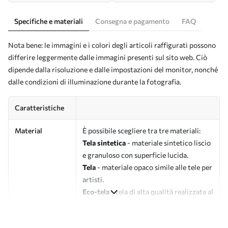
Specifiche e materiali
Consegna e pagamento
FAQ
Nota bene: le immagini e i colori degli articoli raffigurati possono
differire leggermente dalle immagini presenti sul sito web. Ciò
dipende dalla risoluzione e dalle impostazioni del monitor, nonché
dalle condizioni di illuminazione durante la fotografia.
Caratteristiche
Material
È possibile scegliere tra tre materiali:
Tela sintetica
- materiale sintetico liscio
e granuloso con superficie lucida.
Tela
- materiale opaco simile alle tele per
artisti.
Eco-tela
- tela di alta qualità realizzata al
100% in cotone.
Autore
UWALLS