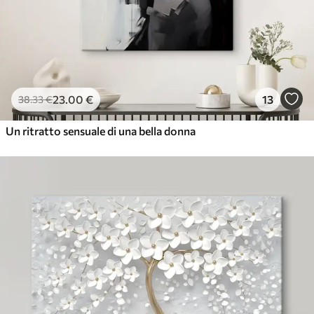
23
.00
€
13
38
.33
€
Un ritratto sensuale di una bella donna