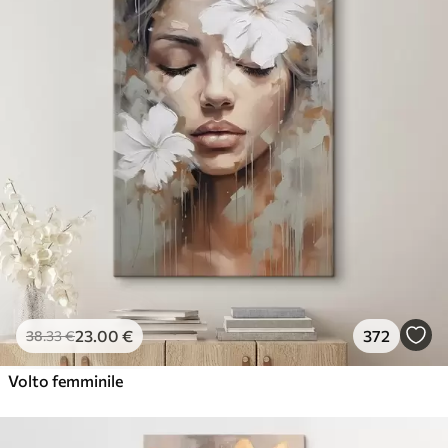
23
.00
€
372
38
.33
€
Volto femminile