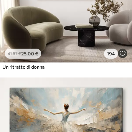
25
.00
€
194
41
.67
€
Un ritratto di donna