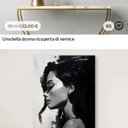
23
.00
€
65
38
.33
€
Una bella donna ricoperta di vernice