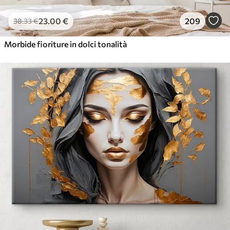
23
.00
€
209
38
.33
€
Morbide fioriture in dolci tonalità