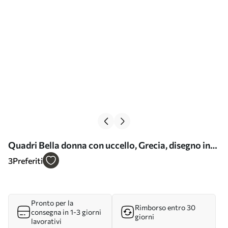
Quadri Bella donna con uccello, Grecia, disegno in
stile acrilico Nr s43503
3
Preferiti
Pronto per la
Rimborso entro 30
consegna in 1-3 giorni
giorni
lavorativi