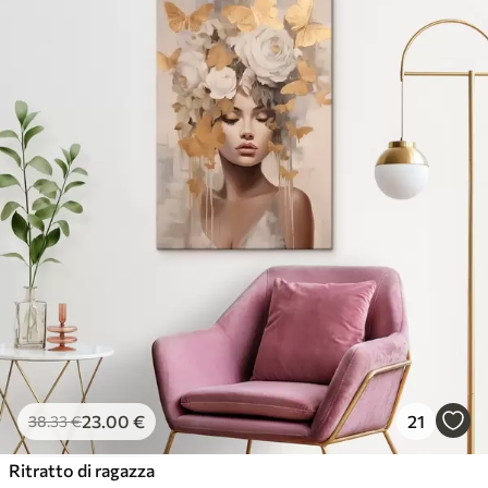
23
.00
€
21
38
.33
€
Ritratto di ragazza