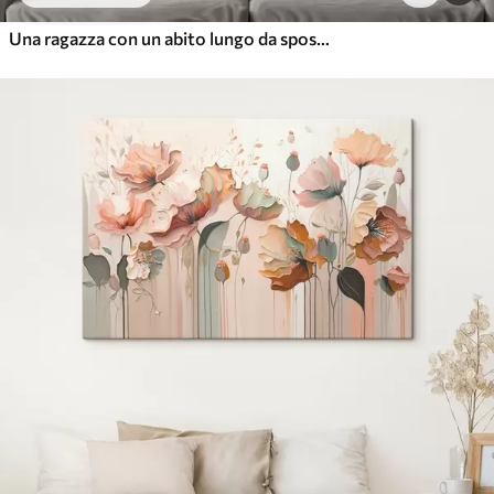
Una ragazza con un abito lungo da sposa bianco sta alla finestra tra il fuoco, dipingendo a mano