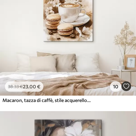
23
.00
€
10
38
.33
€
Macaron, tazza di caffè, stile acquerello, colori beige, fiori di gelsomino