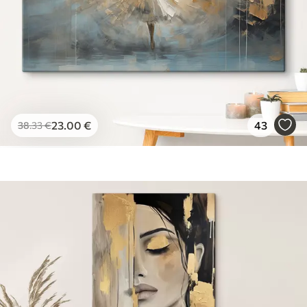
23
.00
€
43
38
.33
€