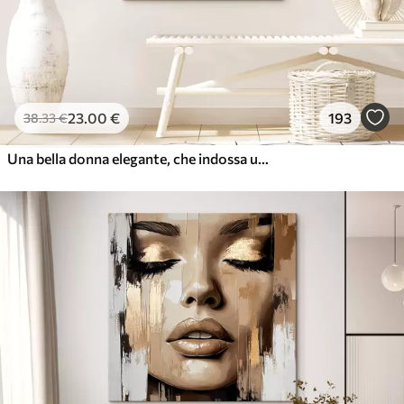
23
.00
€
193
38
.33
€
Una bella donna elegante, che indossa una fascia per la testa