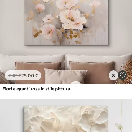
25
.00
€
8
41
.67
€
Fiori eleganti rosa in stile pittura