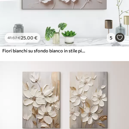
25
.00
€
5
41
.67
€
Fiori bianchi su sfondo bianco in stile pittura ad olio