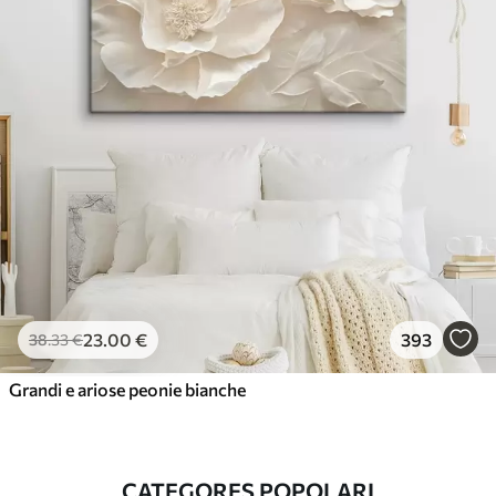
23
.00
€
393
38
.33
€
Grandi e ariose peonie bianche
CATEGORES POPOLARI