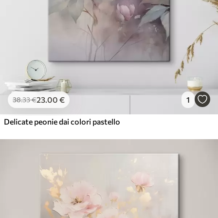
23
.00
€
1
38
.33
€
Delicate peonie dai colori pastello