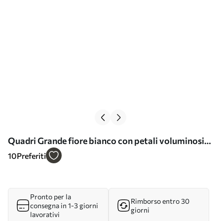
Quadri Grande fiore bianco con petali voluminosi
Nr s43364
10
Preferiti
Pronto per la
Rimborso entro 30
consegna in 1-3 giorni
giorni
lavorativi