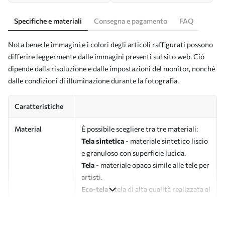
Specifiche e materiali
Consegna e pagamento
FAQ
Nota bene: le immagini e i colori degli articoli raffigurati possono
differire leggermente dalle immagini presenti sul sito web. Ciò
dipende dalla risoluzione e dalle impostazioni del monitor, nonché
dalle condizioni di illuminazione durante la fotografia.
Caratteristiche
Material
È possibile scegliere tra tre materiali:
Tela sintetica
- materiale sintetico liscio
e granuloso con superficie lucida.
Tela
- materiale opaco simile alle tele per
artisti.
Eco-tela
- tela di alta qualità realizzata al
100% in cotone.
Autore
UWALLS