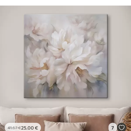
25
.00
€
7
41
.67
€