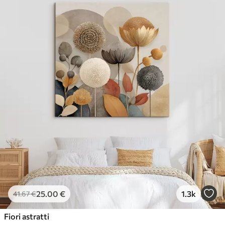
25
.00
€
1.3k
41
.67
€
Fiori astratti