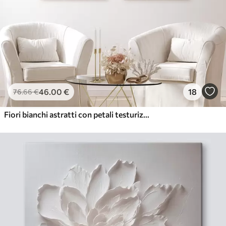
46
.00
€
18
76
.66
€
Fiori bianchi astratti con petali testurizzati, su uno sfondo neutro con sottili pennellate imitazione