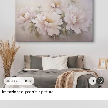
23
.00
€
8
38
.33
€
Imitazione di peonie in pittura