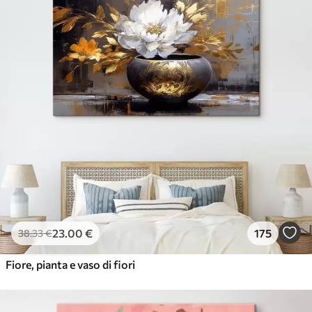
23
.00
€
175
38
.33
€
Fiore, pianta e vaso di fiori