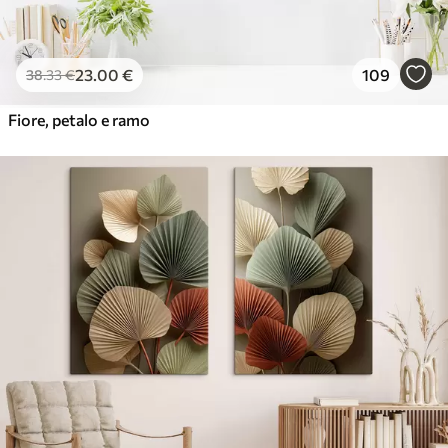
23
.00
€
109
38
.33
€
Fiore, petalo e ramo