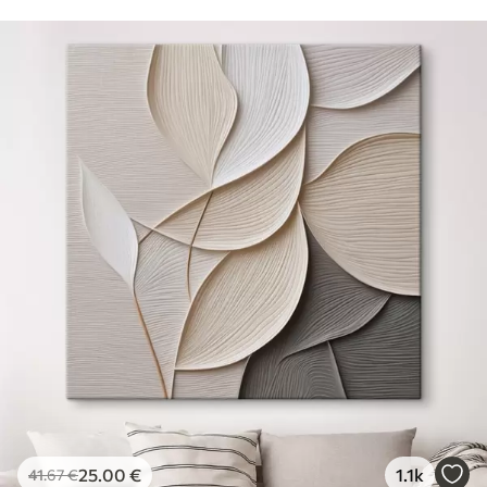
25
.00
€
1.1k
41
.67
€