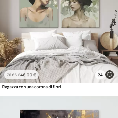
46
.00
€
24
76
.66
€
Ragazza con una corona di fiori