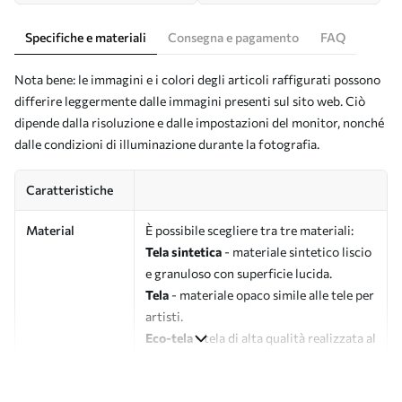
Specifiche e materiali
Consegna e pagamento
FAQ
Nota bene: le immagini e i colori degli articoli raffigurati possono
differire leggermente dalle immagini presenti sul sito web. Ciò
dipende dalla risoluzione e dalle impostazioni del monitor, nonché
dalle condizioni di illuminazione durante la fotografia.
Caratteristiche
Material
È possibile scegliere tra tre materiali:
Tela sintetica
- materiale sintetico liscio
e granuloso con superficie lucida.
Tela
- materiale opaco simile alle tele per
artisti.
Eco-tela
- tela di alta qualità realizzata al
100% in cotone.
Autore
UWALLS