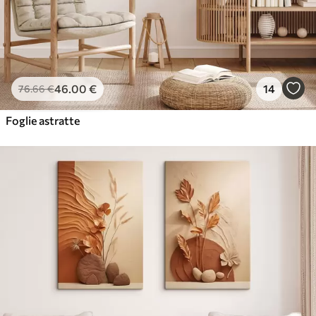
46
.00
€
14
76
.66
€
Foglie astratte