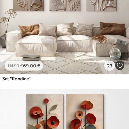
69
.00
€
23
114
.99
€
Set "Rondine"