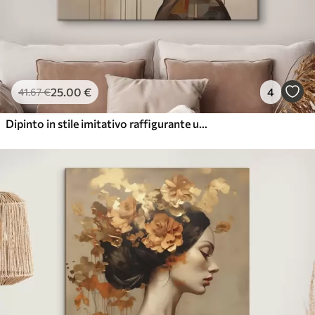
25
.00
€
4
41
.67
€
Dipinto in stile imitativo raffigurante una ragazza con dei fiori tra i capelli