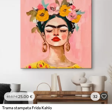
25
.00
€
32
41
.67
€
Trama stampata Frida Kahlo