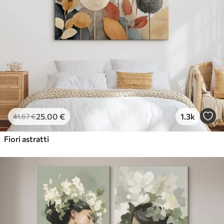
25
.00
€
1.3k
41
.67
€
Fiori astratti