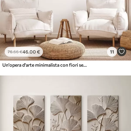
46
.00
€
11
76
.66
€
Un'opera d'arte minimalista con fiori secchi ed erba della pampa, su uno sfondo materico