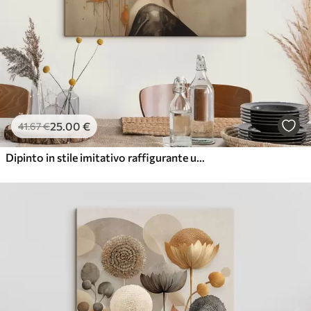
25
.00
€
41
.67
€
Dipinto in stile imitativo raffigurante una ragazza con dei fiori tra i capelli