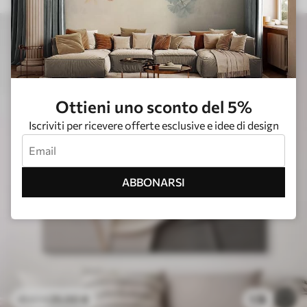
Ottieni uno sconto del 5%
Iscriviti per ricevere offerte esclusive e idee di design
ABBONARSI
25
.00
€
1.1k
41
.67
€