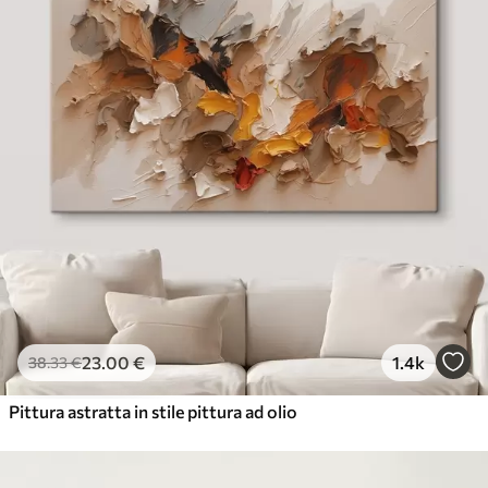
23
.00
€
1.4k
38
.33
€
Pittura astratta in stile pittura ad olio