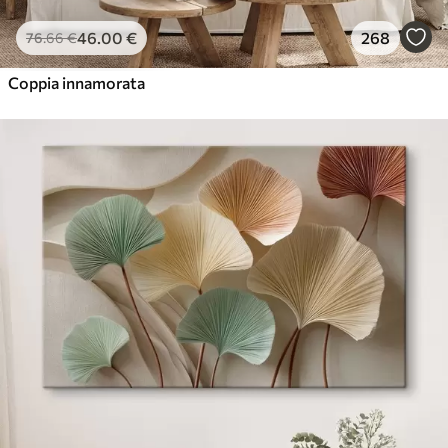
46
.00
€
268
76
.66
€
Coppia innamorata