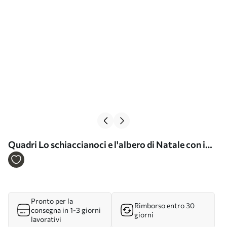
Quadri Lo schiaccianoci e l'albero di Natale con i
regali Nr m00957
Pronto per la
Rimborso entro 30
consegna in 1-3 giorni
giorni
lavorativi