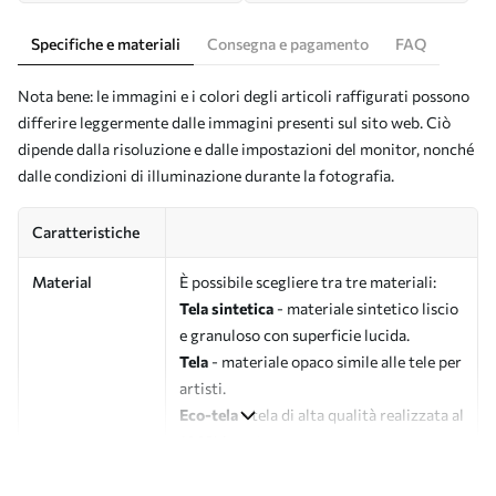
Specifiche e materiali
Consegna e pagamento
FAQ
Nota bene: le immagini e i colori degli articoli raffigurati possono
differire leggermente dalle immagini presenti sul sito web. Ciò
dipende dalla risoluzione e dalle impostazioni del monitor, nonché
dalle condizioni di illuminazione durante la fotografia.
Caratteristiche
Material
È possibile scegliere tra tre materiali:
Tela sintetica
- materiale sintetico liscio
e granuloso con superficie lucida.
Tela
- materiale opaco simile alle tele per
artisti.
Eco-tela
- tela di alta qualità realizzata al
100% in cotone.
Autore
UWALLS