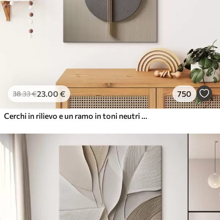
23
.00
€
750
38
.33
€
Cerchi in rilievo e un ramo in toni neutri caldi