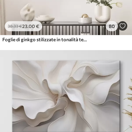
23
.00
€
80
38
.33
€
Foglie di ginkgo stilizzate in tonalità tenui