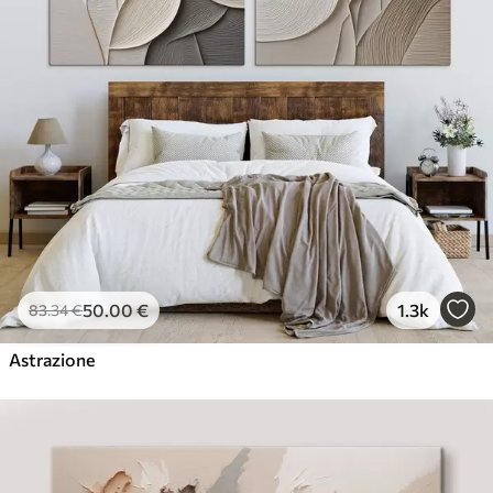
50
.00
€
1.3k
83
.34
€
Astrazione