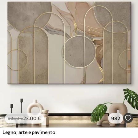
23
.00
€
982
38
.33
€
Legno, arte e pavimento