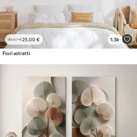
25
.00
€
1.3k
41
.67
€
Fiori astratti