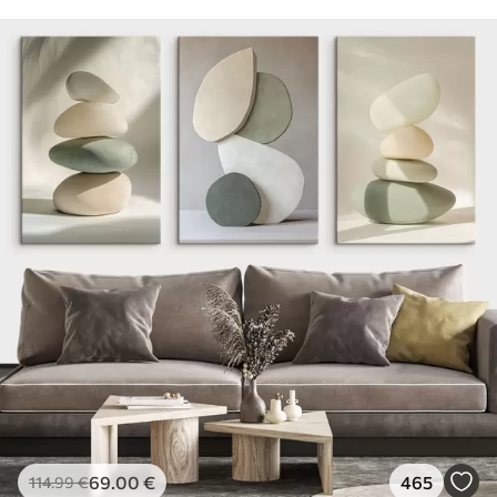
69
.00
€
465
114
.99
€