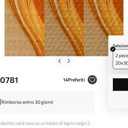
Selezion
2 pezz
20x3
00781
14
Preferiti
Rimborso entro 30 giorni
dipinto sarà teso su un telaio di legno largo 2