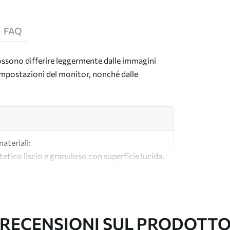
FAQ
 possono differire leggermente dalle immagini
e impostazioni del monitor, nonché dalle
materiali:
tetico liscio e granuloso con superficie lucida.
lle tele per artisti.
tà realizzata al 100% in cotone.
RECENSIONI SUL PRODOTT