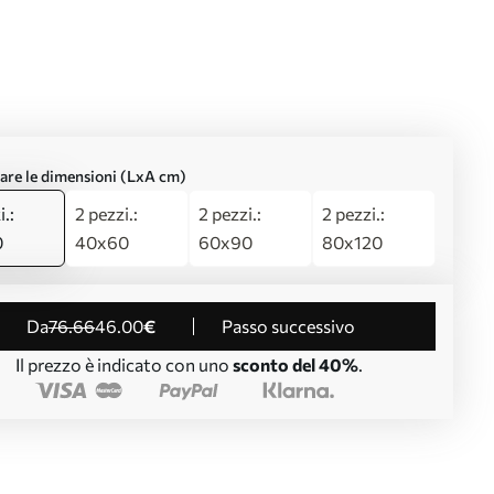
are le dimensioni (LxA cm)
i.:
2 pezzi.:
2 pezzi.:
2 pezzi.:
0
40x60
60x90
80x120
da
76
.66
46
.00
€
Passo successivo
Il prezzo è indicato con uno
sconto del 40%
.