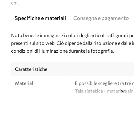
cm.
Specifiche e materiali
Consegna e pagamento
Nota bene: le immagini e i colori degli articoli raffigurati
presenti sul sito web. Ciò dipende dalla risoluzione e dall
condizioni di illuminazione durante la fotografia.
Caratteristiche
Material
È possibile scegliere tra tre 
Tela sintetica
- materiale sin
Tela
- materiale opaco simile a
Eco-tela
- tela di alta quali
Autore
UWALLS