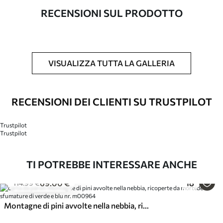
RECENSIONI SUL PRODOTTO
Numero di
m00472
articolo
Inoltre
È possibile aggiungere un rivestimento
VISUALIZZA TUTTA LA GALLERIA
laccato.
Materiali disponibili
RECENSIONI DEI CLIENTI SU TRUSTPILOT
Tela sintetica
Trustpilot
Trustpilot
Da
69
.00
€
✓
Colori vivaci e ricchi
✓
TI POTREBBE INTERESSARE ANCHE
Resistente allo scolorimento
✓
Inchiostri sicuri e inodori
69
.00
€
18
114
.99
€
✗
Superficie simile alla tela
✗
Ecologico
Montagne di pini avvolte nella nebbia, ricoperte da morbide sfumature di verde e blu
23
.00
€
23
38
.33
€