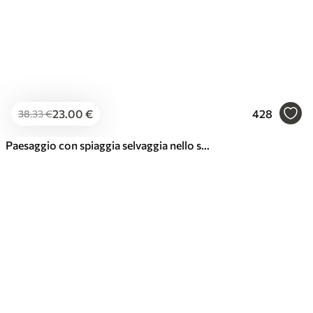
23
.00
€
428
38
.33
€
Paesaggio con spiaggia selvaggia nello stile della pittura ad olio