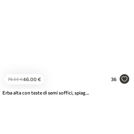
46
.00
€
36
76
.66
€
Erba alta con teste di semi soffici, spiaggia sabbiosa e onde dell'oceano sullo sfondo, tavolozza di colori tenui e smorzati