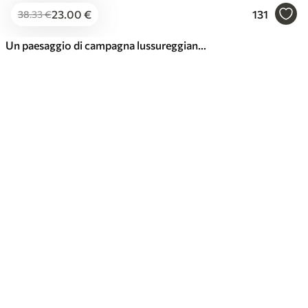
23
.00
€
131
38
.33
€
Un paesaggio di campagna lussureggiante con un prato fiorito pieno di fiori colorati sotto un cielo nuvoloso