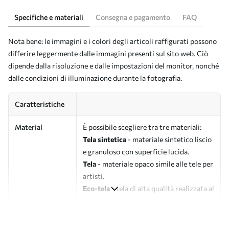
Specifiche e materiali
Consegna e pagamento
FAQ
Nota bene: le immagini e i colori degli articoli raffigurati possono
differire leggermente dalle immagini presenti sul sito web. Ciò
dipende dalla risoluzione e dalle impostazioni del monitor, nonché
dalle condizioni di illuminazione durante la fotografia.
Caratteristiche
Material
È possibile scegliere tra tre materiali:
Tela sintetica
- materiale sintetico liscio
e granuloso con superficie lucida.
Tela
- materiale opaco simile alle tele per
artisti.
Eco-tela
- tela di alta qualità realizzata al
100% in cotone.
Autore
UWALLS