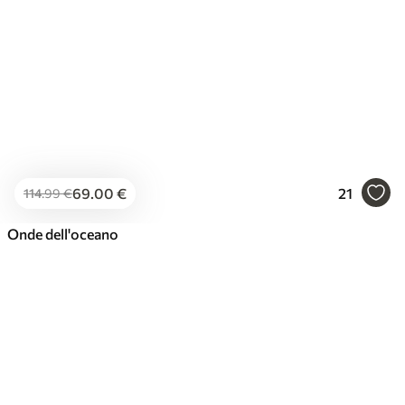
69
.00
€
21
114
.99
€
Onde dell'oceano