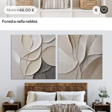
46
.00
€
6
76
.66
€
Foresta nella nebbia