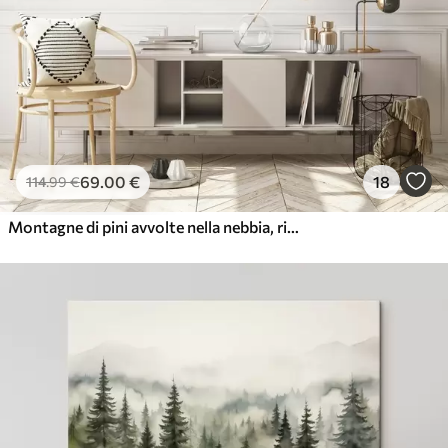
69
.00
€
18
114
.99
€
Montagne di pini avvolte nella nebbia, ricoperte da morbide sfumature di verde e blu