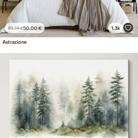
50
.00
€
1.3k
83
.34
€
Astrazione