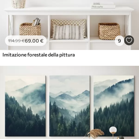
69
.00
€
9
114
.99
€
Imitazione forestale della pittura