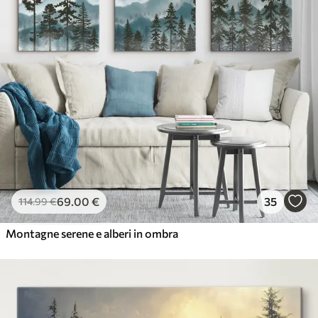
69
.00
€
35
114
.99
€
Montagne serene e alberi in ombra