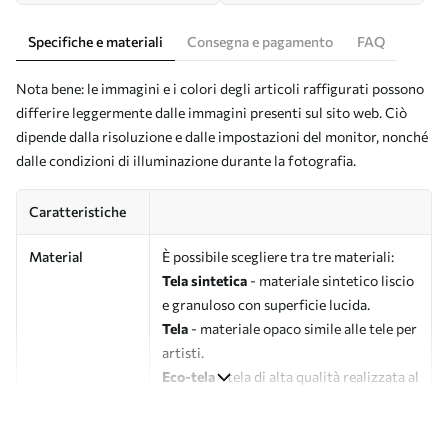
Specifiche e materiali
Consegna e pagamento
FAQ
Nota bene: le immagini e i colori degli articoli raffigurati possono
differire leggermente dalle immagini presenti sul sito web. Ciò
dipende dalla risoluzione e dalle impostazioni del monitor, nonché
dalle condizioni di illuminazione durante la fotografia.
Caratteristiche
Material
È possibile scegliere tra tre materiali:
Tela sintetica
- materiale sintetico liscio
e granuloso con superficie lucida.
Tela
- materiale opaco simile alle tele per
artisti.
Eco-tela
- tela di alta qualità realizzata al
100% in cotone.
Autore
UWALLS