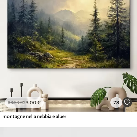
23
.00
€
78
38
.33
€
montagne nella nebbia e alberi