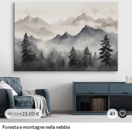
23
.00
€
41
38
.33
€
Foresta e montagne nella nebbia