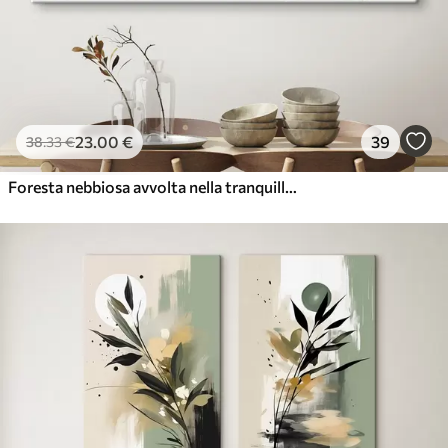
23
.00
€
39
38
.33
€
Foresta nebbiosa avvolta nella tranquillità