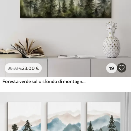
23
.00
€
19
38
.33
€
Foresta verde sullo sfondo di montagne montagne e nebbia acquerello