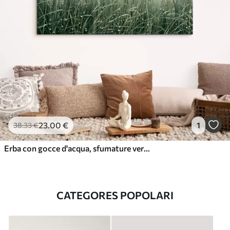
23
.00
€
1
38
.33
€
Erba con gocce d'acqua, sfumature verdi, luce soffusa, sfondo nebbioso, stile astratto minimalista con texture
CATEGORES POPOLARI