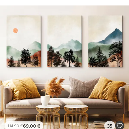
69
.00
€
35
114
.99
€