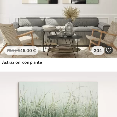
46
.00
€
204
76
.66
€
Astrazioni con piante