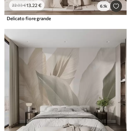
13
.22
€
22
.03
€
6.1k
Delicato fiore grande