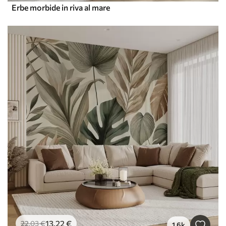
Erbe morbide in riva al mare
13
.22
€
22
.03
€
1.6k