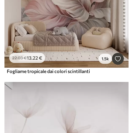
13
.22
€
22
.03
€
1.5k
Fogliame tropicale dai colori scintillanti