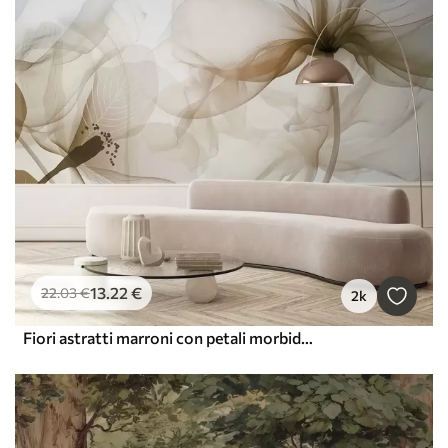
13
.22
€
22
.03
€
2k
Fiori astratti marroni con petali morbidi e traslucidi e dettagli delicati, su sfondo bianco