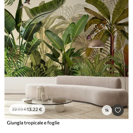
13
.22
€
22
.03
€
1k
Giungla tropicale e foglie