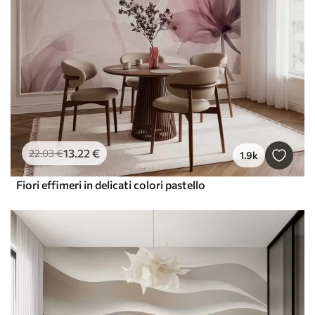
13
.22
€
22
.03
€
1.9k
Fiori effimeri in delicati colori pastello