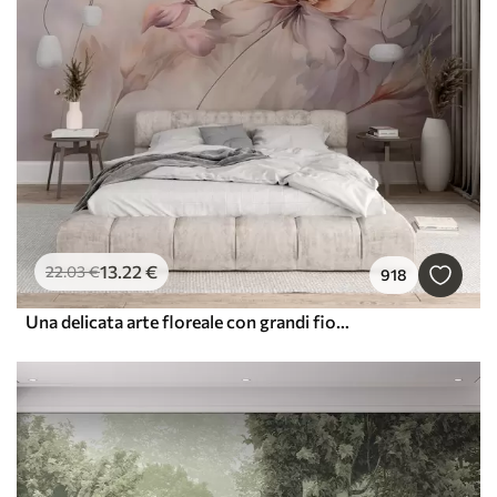
13
.22
€
22
.03
€
918
Una delicata arte floreale con grandi fiori color pastello dai petali traslucidi, steli morbidi e uno sfondo delicatamente diffuso