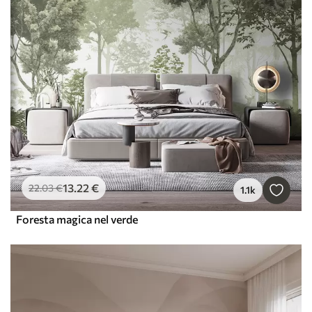
13
.22
€
22
.03
€
1.1k
Foresta magica nel verde