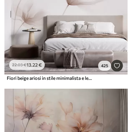
13
.22
€
22
.03
€
425
Fiori beige ariosi in stile minimalista e leggero