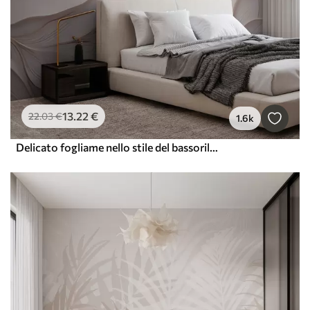
13
.22
€
22
.03
€
1.6k
Delicato fogliame nello stile del bassorilievo