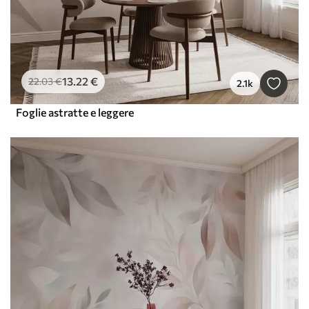
13
.22
€
22
.03
€
2.1k
Foglie astratte e leggere