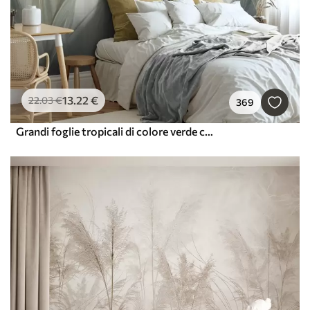
13
.22
€
22
.03
€
369
Grandi foglie tropicali di colore verde chiaro con tonalità tenui e pastello, in una composizione artistica ricca di texture