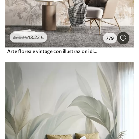
13
.22
€
22
.03
€
779
Arte floreale vintage con illustrazioni di fiori e foglie delicati in stile disegno, morbidi toni pastello beige e seppia