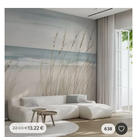
13
.22
€
22
.03
€
638