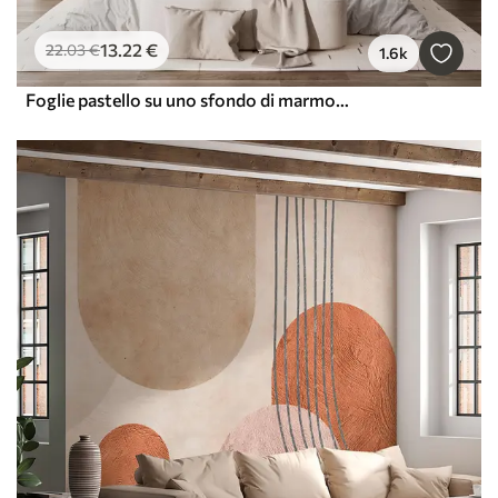
13
.22
€
22
.03
€
1.6k
Foglie pastello su uno sfondo di marmo nei toni del beige