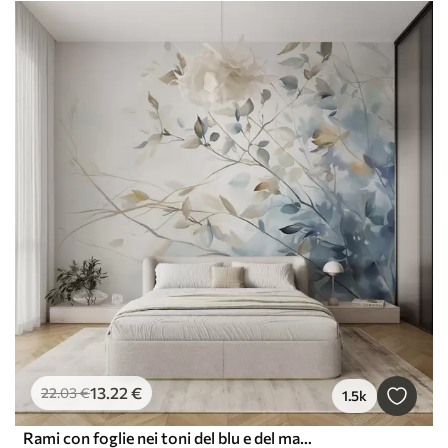
13
.22
€
22
.03
€
1.5k
Rami con foglie nei toni del blu e del marrone, sfondo chiaro, morbido e delicato, stile acquerello