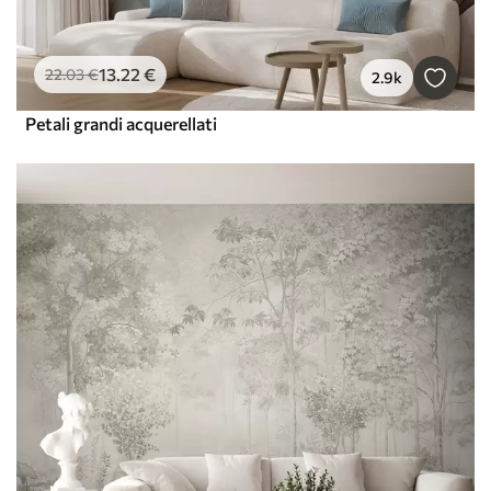
13
.22
€
22
.03
€
2.9k
Petali grandi acquerellati