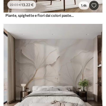
13
.22
€
22
.03
€
1.4k
Piante, spighette e fiori dai colori pastello marroni su uno sfondo nebuloso e strutturato