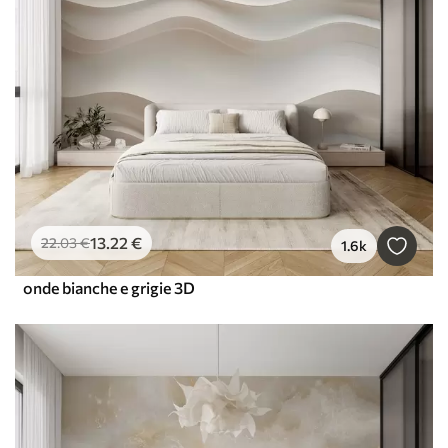
13
.22
€
22
.03
€
1.6k
onde bianche e grigie 3D