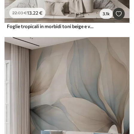
13
.22
€
22
.03
€
3.1k
Foglie tropicali in morbidi toni beige e verdi, con un effetto acquerello e delicate transizioni di colore