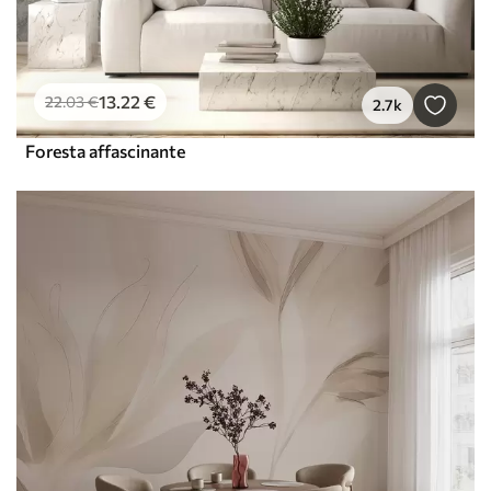
13
.22
€
22
.03
€
2.7k
Foresta affascinante