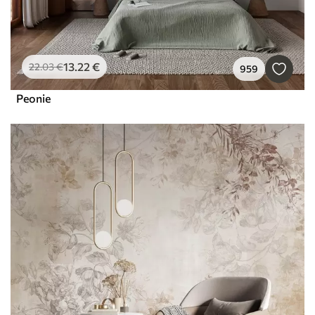
13
.22
€
22
.03
€
959
Peonie