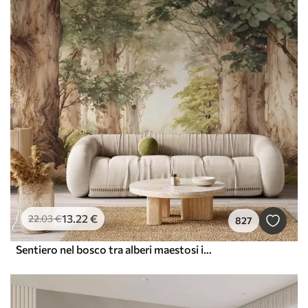
13
.22
€
22
.03
€
827
Sentiero nel bosco tra alberi maestosi in stile acquerello