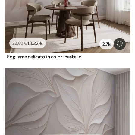
13
.22
€
22
.03
€
2.7k
Fogliame delicato in colori pastello