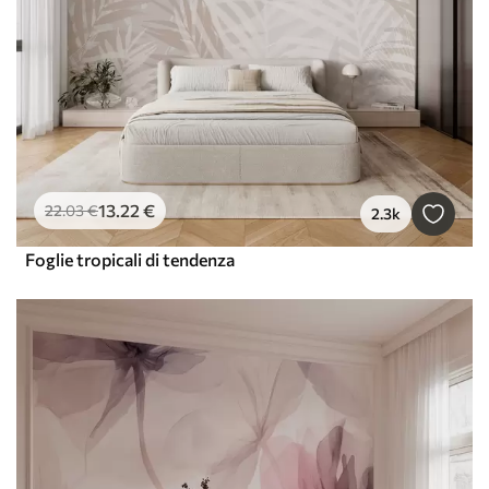
13
.22
€
22
.03
€
2.3k
Foglie tropicali di tendenza