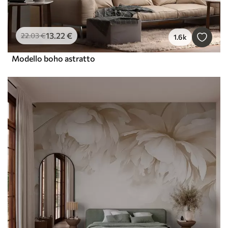
13
.22
€
22
.03
€
1.6k
Modello boho astratto