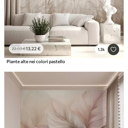
13
.22
€
22
.03
€
1.3k
Piante alte nei colori pastello