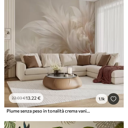
13
.22
€
22
.03
€
1.1k
Piume senza peso in tonalità crema vaniglia