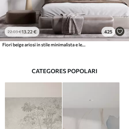
13
.22
€
425
22
.03
€
Fiori beige ariosi in stile minimalista e leggero
CATEGORES POPOLARI