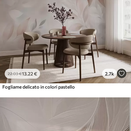
13
.22
€
2.7k
22
.03
€
Fogliame delicato in colori pastello