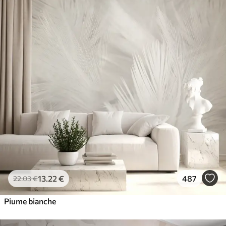
13
.22
€
487
22
.03
€
Piume bianche