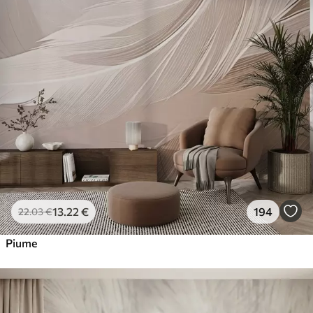
13
.22
€
194
22
.03
€
Piume