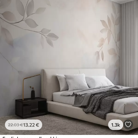
13
.22
€
1.3k
22
.03
€