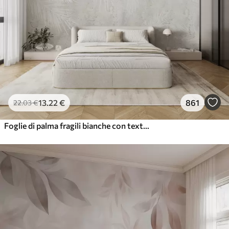
13
.22
€
861
22
.03
€
Foglie di palma fragili bianche con texture grunge