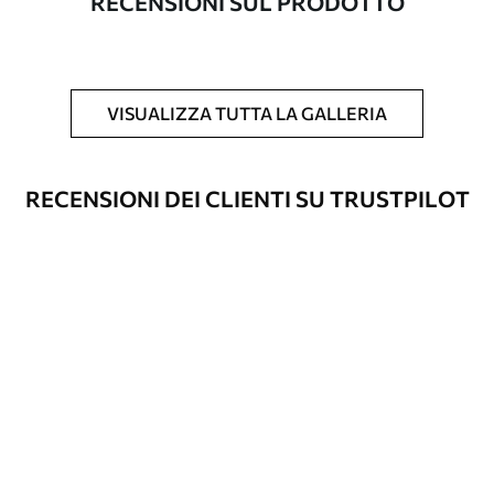
RECENSIONI SUL PRODOTTO
Inoltre
È possibile aggiungere un rivestimento
laccato e/o un adesivo per carta da
parati.
VISUALIZZA TUTTA LA GALLERIA
Pulizia
La carta da parati può essere pulita
delicatamente con una spugna morbida.
Le carte da parati con finitura a vernice
RECENSIONI DEI CLIENTI SU TRUSTPILOT
possono essere pulite con acqua.
Metodo di
Applicazione senza soluzione di
applicazione
continuità
Materiali disponibili
Standard
45
.00
27
.00
€
/m²