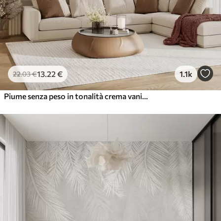
13
.22
€
1.1k
22
.03
€
Piume senza peso in tonalità crema vaniglia