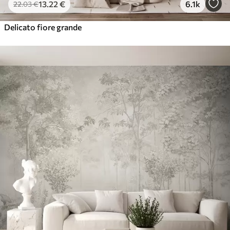
13
.22
€
6.1k
22
.03
€
Delicato fiore grande