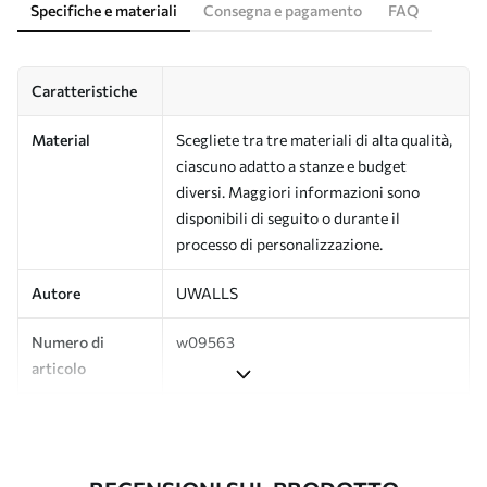
Specifiche e materiali
Consegna e pagamento
FAQ
Caratteristiche
Material
Scegliete tra tre materiali di alta qualità,
ciascuno adatto a stanze e budget
diversi. Maggiori informazioni sono
disponibili di seguito o durante il
processo di personalizzazione.
Autore
UWALLS
Numero di
w09563
articolo
Produzione
L'immagine viene stampata nel formato
desiderato e tagliata in strisce identiche
con una larghezza massima di 50 cm.