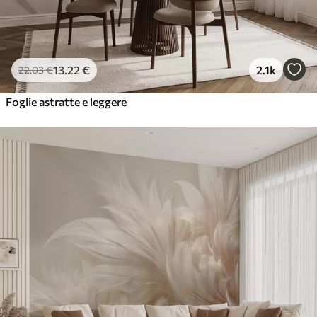
13
.22
€
2.1k
22
.03
€
Foglie astratte e leggere