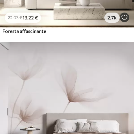
13
.22
€
2.7k
22
.03
€
Foresta affascinante