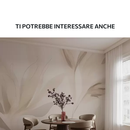
Premium
56
.67
34
.00
€
/m²
TI POTREBBE INTERESSARE ANCHE
Vinile Premium
65
.00
39
.00
€
/m²
Peel and Stick
81
.67
49
.00
€
/m²