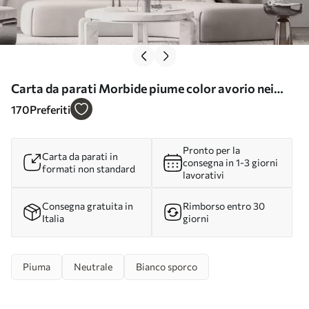
Carta da parati Morbide piume color avorio nei
toni del beige latteo nr. w09563
170
Preferiti
Pronto per la
Carta da parati in
consegna in 1-3 giorni
formati non standard
lavorativi
Consegna gratuita in
Rimborso entro 30
Italia
giorni
Piuma
Neutrale
Bianco sporco