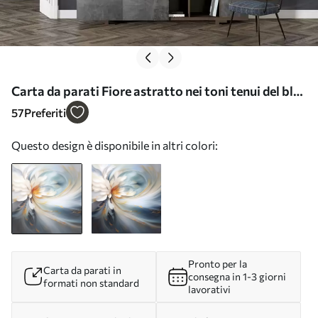
Carta da parati Fiore astratto nei toni tenui del blu
e dell'arancio nr. w09270
57
Preferiti
Questo design è disponibile in altri colori:
Pronto per la
Carta da parati in
consegna in 1-3 giorni
formati non standard
lavorativi