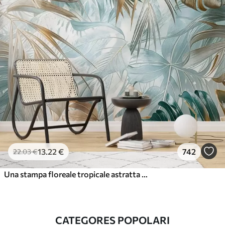
13
.22
€
742
22
.03
€
Una stampa floreale tropicale astratta con grandi foglie di palma nei toni del blu e del beige crea un'atmosfera lussureggiante
CATEGORES POPOLARI