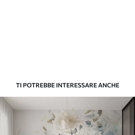
applicazione
continuità
Materiali disponibili
Standard
45
.00
27
.00
€
/m²
Premium
56
.67
34
.00
€
/m²
TI POTREBBE INTERESSARE ANCHE
Vinile Premium
65
.00
39
.00
€
/m²
Peel and Stick
81
.67
49
.00
€
/m²