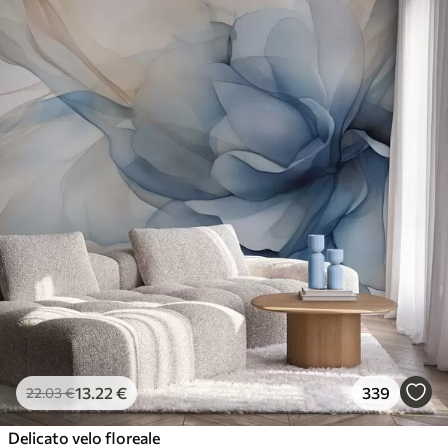
13
.22
€
339
22
.03
€
Delicato velo floreale