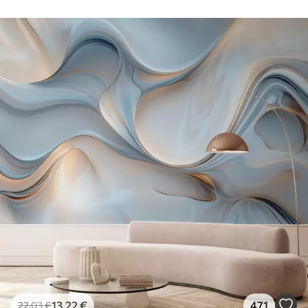
13
.22
€
471
22
.03
€