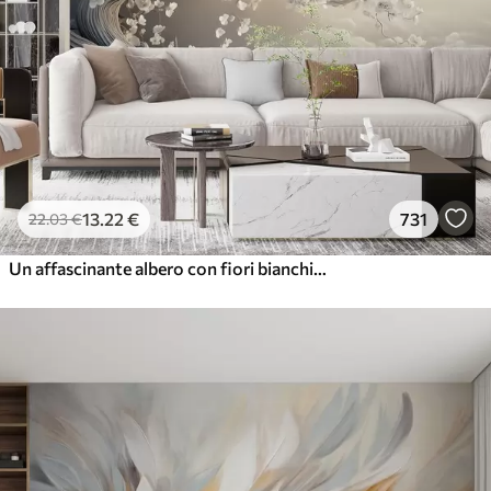
13
.22
€
731
22
.03
€
Un affascinante albero con fiori bianchi sullo sfondo di nuvole in uno stile interessante dai colori caldi e delicati