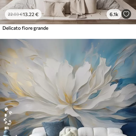
13
.22
€
6.1k
22
.03
€
Delicato fiore grande