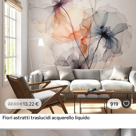
13
.22
€
919
22
.03
€
Fiori astratti traslucidi acquerello liquido