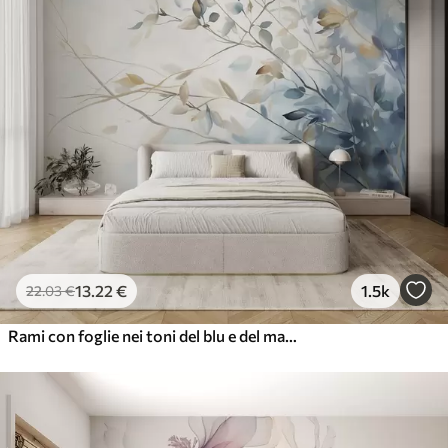
13
.22
€
1.5k
22
.03
€
Rami con foglie nei toni del blu e del marrone, sfondo chiaro, morbido e delicato, stile acquerello