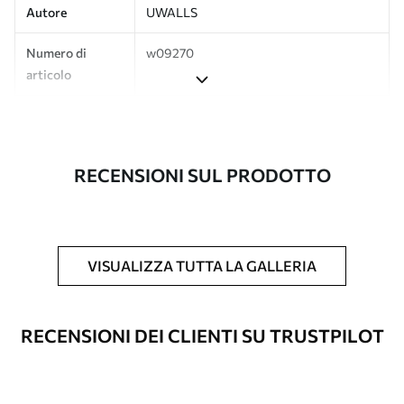
Autore
UWALLS
Numero di
w09270
articolo
Produzione
L'immagine viene stampata nel formato
desiderato e tagliata in strisce identiche
con una larghezza massima di 50 cm.
RECENSIONI SUL PRODOTTO
Inoltre
È possibile aggiungere un rivestimento
laccato e/o un adesivo per carta da
parati.
VISUALIZZA TUTTA LA GALLERIA
Pulizia
La carta da parati può essere pulita
delicatamente con una spugna morbida.
Le carte da parati con finitura a vernice
RECENSIONI DEI CLIENTI SU TRUSTPILOT
possono essere pulite con acqua.
Metodo di
Applicazione senza soluzione di