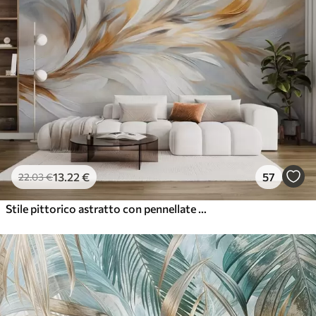
13
.22
€
57
22
.03
€
Stile pittorico astratto con pennellate bianche, gialle e grigie su uno sfondo morbido e chiaro