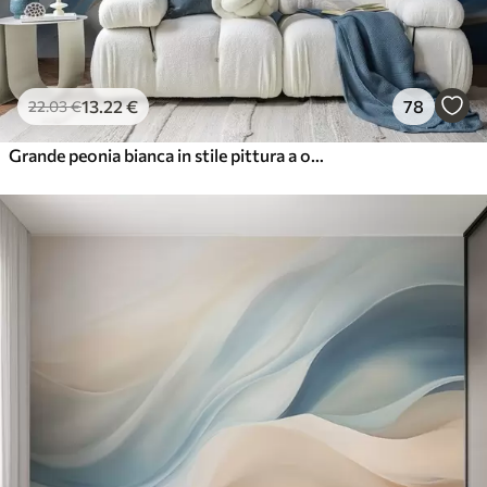
13
.22
€
78
22
.03
€
Grande peonia bianca in stile pittura a olio su sfondo blu-giallo