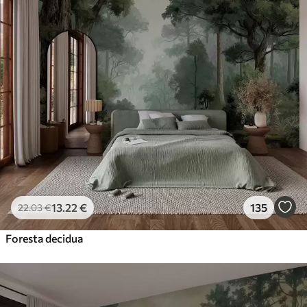
13
.22
€
135
22
.03
€
Foresta decidua