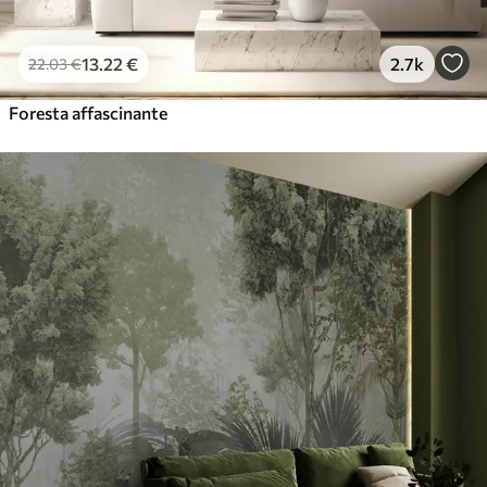
13
.22
€
2.7k
22
.03
€
Foresta affascinante