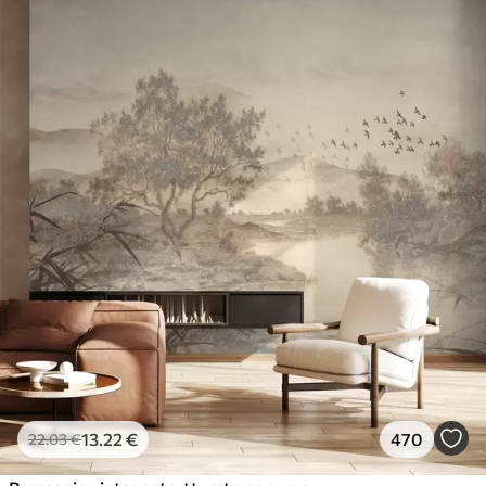
13
.22
€
470
22
.03
€