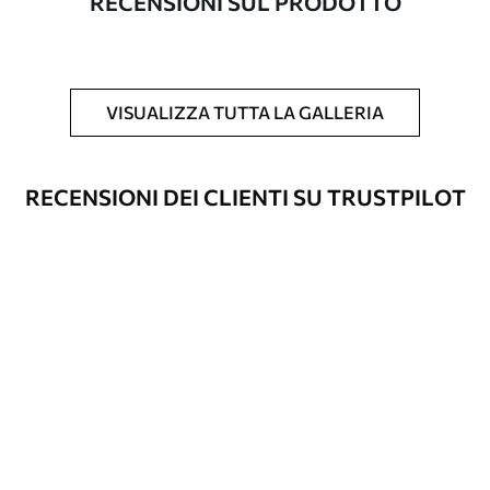
RECENSIONI SUL PRODOTTO
Inoltre
È possibile aggiungere un rivestimento
laccato e/o un adesivo per carta da
parati.
VISUALIZZA TUTTA LA GALLERIA
Pulizia
La carta da parati può essere pulita
delicatamente con una spugna morbida.
Le carte da parati con finitura a vernice
RECENSIONI DEI CLIENTI SU TRUSTPILOT
possono essere pulite con acqua.
Metodo di
Applicazione senza soluzione di
applicazione
continuità
Materiali disponibili
Standard
45
.00
27
.00
€
/m²