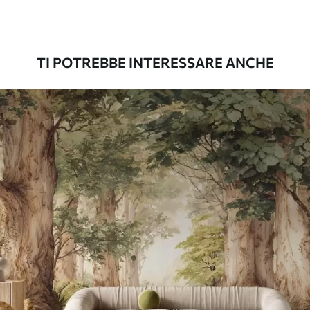
Premium
56
.67
34
.00
€
/m²
TI POTREBBE INTERESSARE ANCHE
Vinile Premium
65
.00
39
.00
€
/m²
Peel and Stick
81
.67
49
.00
€
/m²