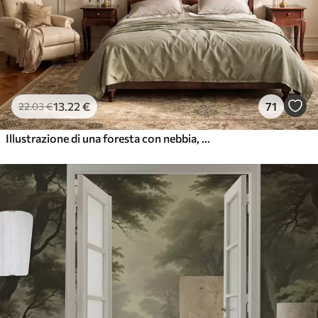
13
.22
€
71
22
.03
€
Illustrazione di una foresta con nebbia, alberi ad alto fusto e un sentiero