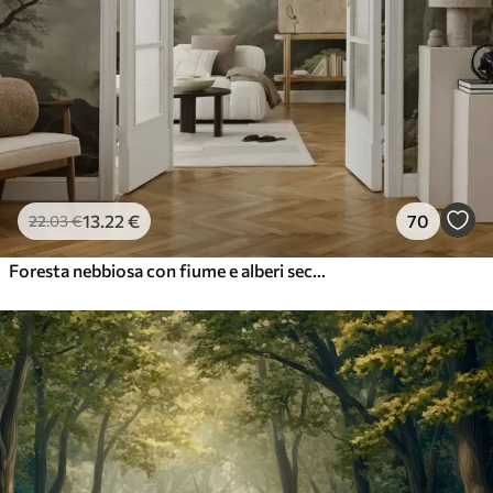
13
.22
€
70
22
.03
€
Foresta nebbiosa con fiume e alberi secolari ad alto fusto