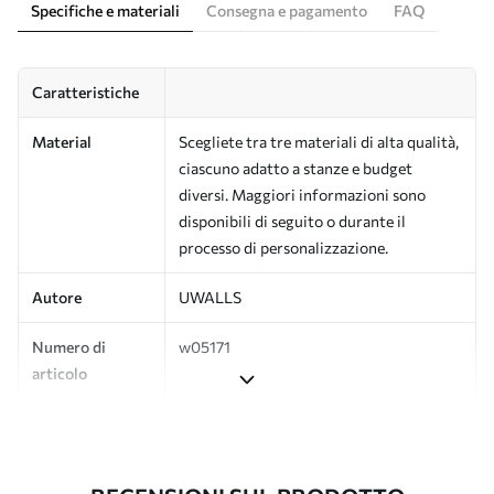
Specifiche e materiali
Consegna e pagamento
FAQ
Caratteristiche
Material
Scegliete tra tre materiali di alta qualità,
ciascuno adatto a stanze e budget
diversi. Maggiori informazioni sono
disponibili di seguito o durante il
processo di personalizzazione.
Autore
UWALLS
Numero di
w05171
articolo
Produzione
L'immagine viene stampata nel formato
desiderato e tagliata in strisce identiche
con una larghezza massima di 50 cm.