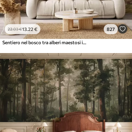
13
.22
€
827
22
.03
€
Sentiero nel bosco tra alberi maestosi in stile acquerello