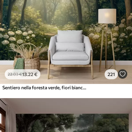
13
.22
€
221
22
.03
€
Sentiero nella foresta verde, fiori bianchi, luce del sole, disegno in stile acrilico