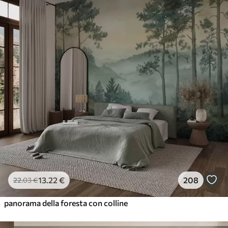
13
.22
€
208
22
.03
€
panorama della foresta con colline