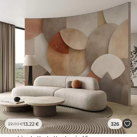
13
.22
€
326
22
.03
€