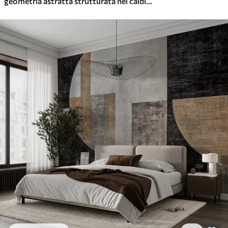
geometria astratta strutturata nei caldi toni del marrone e dell'ocra