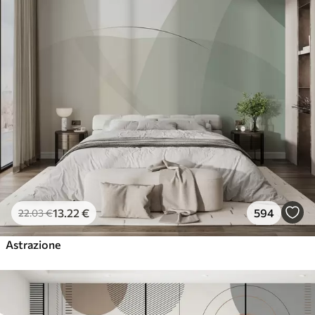
13
.22
€
594
22
.03
€
Astrazione