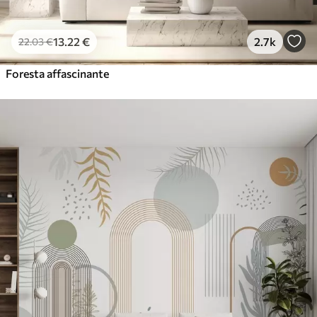
13
.22
€
2.7k
22
.03
€
Foresta affascinante