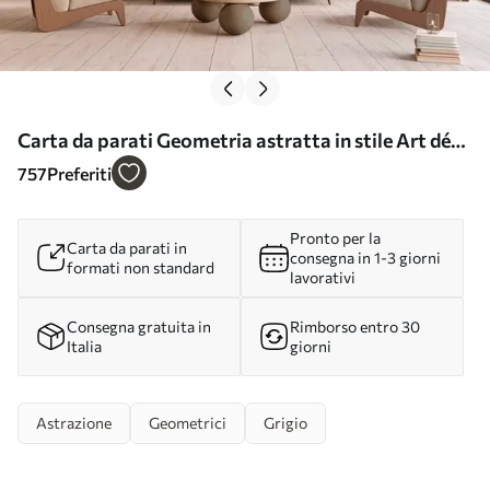
Carta da parati Geometria astratta in stile Art déco
con effetto retrò nr. w04079
757
Preferiti
Pronto per la
Carta da parati in
consegna in 1-3 giorni
formati non standard
lavorativi
Consegna gratuita in
Rimborso entro 30
Italia
giorni
Astrazione
Geometrici
Grigio