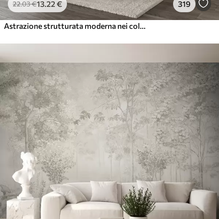
13
.22
€
319
22
.03
€
Astrazione strutturata moderna nei colori nero e arancione