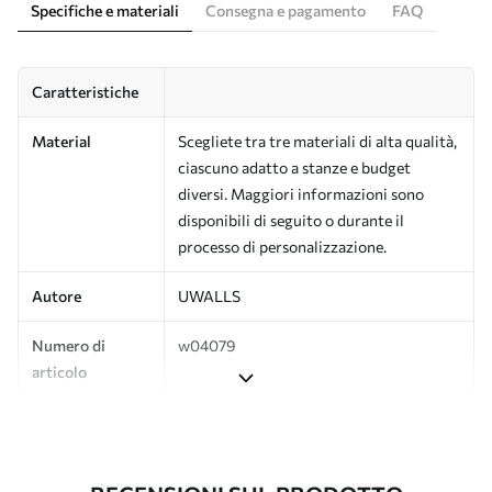
Specifiche e materiali
Consegna e pagamento
FAQ
Caratteristiche
Material
Scegliete tra tre materiali di alta qualità,
ciascuno adatto a stanze e budget
diversi. Maggiori informazioni sono
disponibili di seguito o durante il
processo di personalizzazione.
Autore
UWALLS
Numero di
w04079
articolo
Produzione
L'immagine viene stampata nel formato
desiderato e tagliata in strisce identiche
con una larghezza massima di 50 cm.