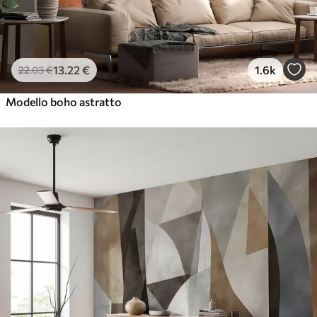
13
.22
€
1.6k
22
.03
€
Modello boho astratto