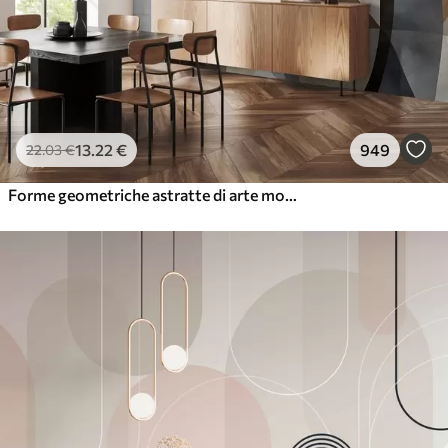
13
.22
€
949
22
.03
€
Forme geometriche astratte di arte moderna con sfumature di marrone, grigio e beige