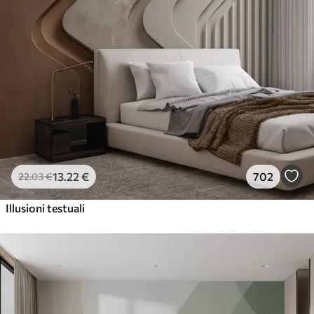
13
.22
€
702
22
.03
€
Illusioni testuali