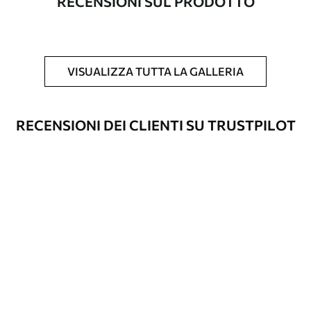
RECENSIONI SUL PRODOTTO
Inoltre
È possibile aggiungere un rivestimento
laccato e/o un adesivo per carta da
parati.
VISUALIZZA TUTTA LA GALLERIA
Pulizia
La carta da parati può essere pulita
delicatamente con una spugna morbida.
Le carte da parati con finitura a vernice
RECENSIONI DEI CLIENTI SU TRUSTPILOT
possono essere pulite con acqua.
Metodo di
Applicazione senza soluzione di
applicazione
continuità
Materiali disponibili
Standard
45
.00
27
.00
€
/m²