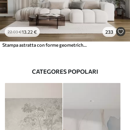
13
.22
€
233
22
.03
€
Stampa astratta con forme geometriche, archi e foglie tropicali su sfondo bianco
CATEGORES POPOLARI