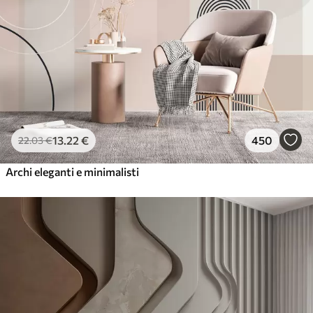
13
.22
€
450
22
.03
€
Archi eleganti e minimalisti