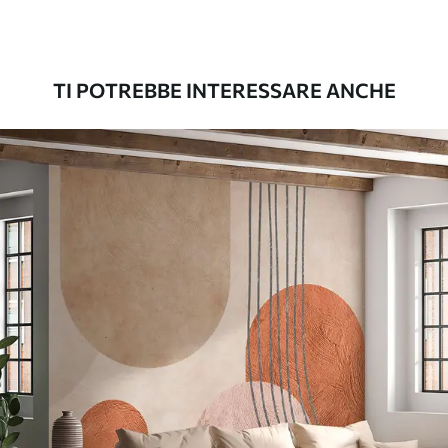
Premium
56
.67
34
.00
€
/m²
TI POTREBBE INTERESSARE ANCHE
Vinile Premium
65
.00
39
.00
€
/m²
Peel and Stick
81
.67
49
.00
€
/m²