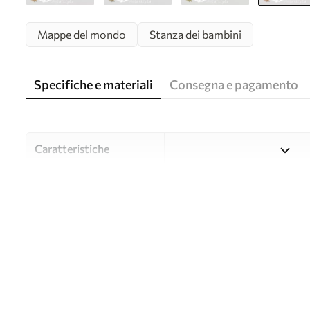
Mappe del mondo
Stanza dei bambini
Specifiche e materiali
Consegna e pagamento
Caratteristiche
Material
Scegliete tra tre materiali d
budget diversi. Maggiori inf
durante il processo di perso
Autore
UWALLS
Numero di articolo
c00009plv3