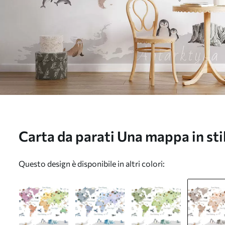
Carta da parati Una mappa in stil
beige con animali, piante ed edifi
Questo design è disponibile in altri colori:
nr. c00009plv3