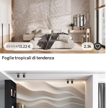
13
.22
€
2.3k
22
.03
€
Foglie tropicali di tendenza