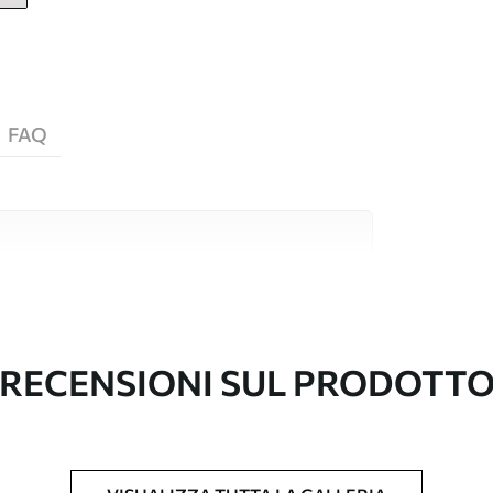
FAQ
i alta qualità, ciascuno adatto a stanze e
ormazioni sono disponibili di seguito o
nalizzazione.
RECENSIONI SUL PRODOTT