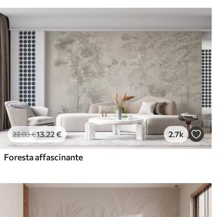
13
.22
€
2.7k
22
.03
€
Foresta affascinante