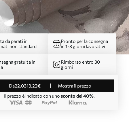
ta da parati in
Pronto per la consegna
mati non standard
in 1-3 giorni lavorativi
segna gratuita in
Rimborso entro 30
ia
giorni
da
22
.03
13
.22
€
Mostra il prezzo
Il prezzo è indicato con uno
sconto del 40%
.