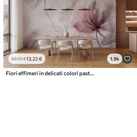
13
.22
€
1.9k
22
.03
€
Fiori effimeri in delicati colori pastello