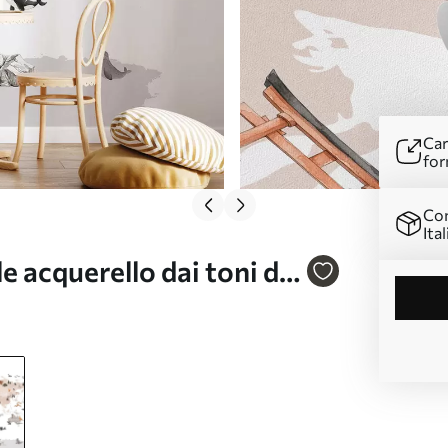
Car
for
Con
Ital
e acquerello dai toni del
ci. Dettagli in polacco