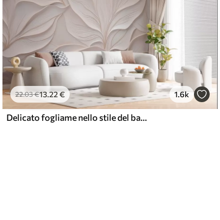
13
.22
€
1.6k
22
.03
€
Delicato fogliame nello stile del bassorilievo