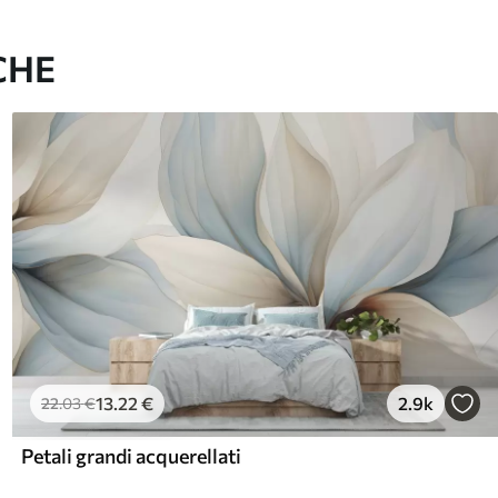
CHE
13
.22
€
2.9k
22
.03
€
Petali grandi acquerellati