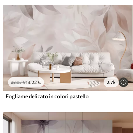
13
.22
€
2.7k
22
.03
€
Fogliame delicato in colori pastello