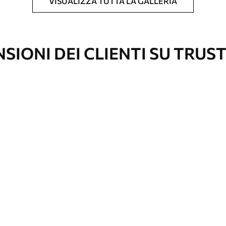
VISUALIZZA TUTTA LA GALLERIA
l formato desiderato e tagliata in strisce
 massima di 50 cm.
SIONI DEI CLIENTI SU TRUS
vestimento laccato e/o un adesivo per carta da
re pulita delicatamente con una spugna
con finitura a vernice possono essere pulite
e di continuità
emium
67
34
.00
€
/m²