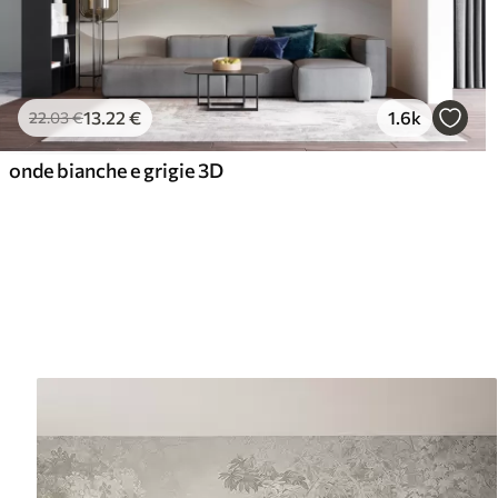
13
.22
€
1.6k
22
.03
€
onde bianche e grigie 3D