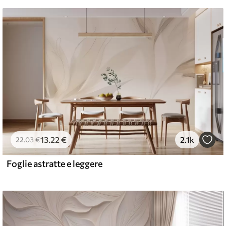
13
.22
€
2.1k
22
.03
€
Foglie astratte e leggere