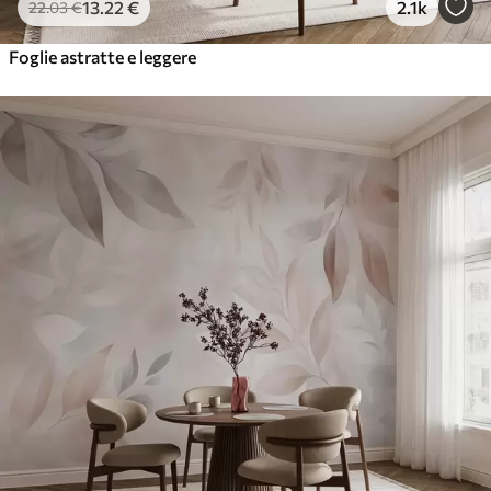
13
.22
€
2.1k
22
.03
€
Foglie astratte e leggere