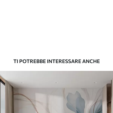
Materiali disponibili
Standard
45
.00
27
.00
€
/m²
Premium
56
.67
34
.00
€
/m²
TI POTREBBE INTERESSARE ANCHE
Vinile Premium
65
.00
39
.00
€
/m²
Peel and Stick
81
.67
49
.00
€
/m²