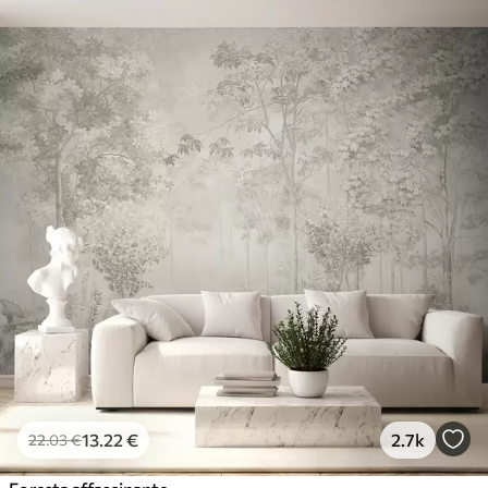
13
.22
€
2.7k
22
.03
€