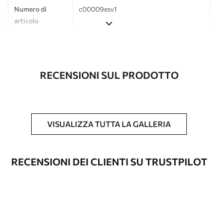
Numero di
c00009esv1
articolo
Produzione
L'immagine viene stampata nel formato
desiderato e tagliata in strisce identiche
con una larghezza massima di 50 cm.
RECENSIONI SUL PRODOTTO
Inoltre
È possibile aggiungere un rivestimento
laccato e/o un adesivo per carta da
parati.
VISUALIZZA TUTTA LA GALLERIA
Pulizia
La carta da parati può essere pulita
delicatamente con una spugna morbida.
Le carte da parati con finitura a vernice
RECENSIONI DEI CLIENTI SU TRUSTPILOT
possono essere pulite con acqua.
Metodo di
Applicazione senza soluzione di
applicazione
continuità