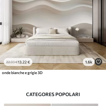
13
.22
€
1.6k
22
.03
€
onde bianche e grigie 3D
CATEGORES POPOLARI