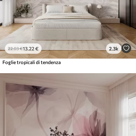
13
.22
€
2.3k
22
.03
€
Foglie tropicali di tendenza