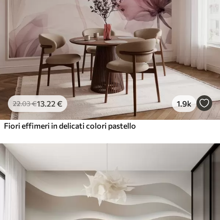
13
.22
€
1.9k
22
.03
€
Fiori effimeri in delicati colori pastello