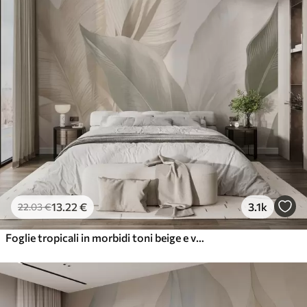
13
.22
€
3.1k
22
.03
€
Foglie tropicali in morbidi toni beige e verdi, con un effetto acquerello e delicate transizioni di colore