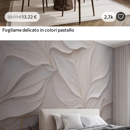
13
.22
€
2.7k
22
.03
€
Fogliame delicato in colori pastello