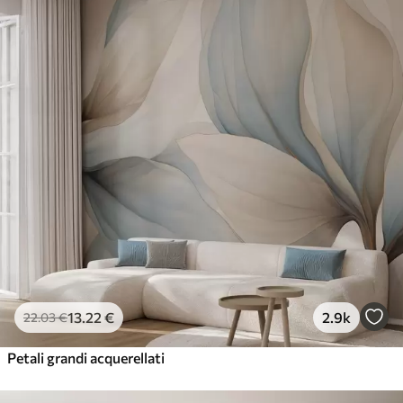
13
.22
€
2.9k
22
.03
€
Petali grandi acquerellati