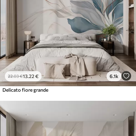
13
.22
€
6.1k
22
.03
€
Delicato fiore grande