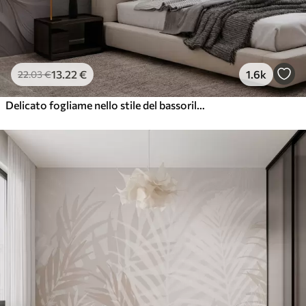
13
.22
€
1.6k
22
.03
€
Delicato fogliame nello stile del bassorilievo